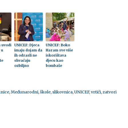
 uvodi
UNICEF: Djeca
UNICEF: Boko
 u
imaju dojam da
Haram sve više
ih odrasli ne
iskorištava
te
shvaćaju
djecu kao
ozbiljno
bombaše
žnice
,
Međunarodni
,
škole
,
slikovnica
,
UNICEF
,
vrtići
,
zatvori