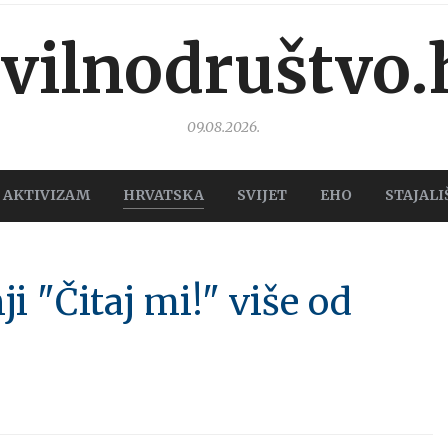
ivilnodruštvo.
09.08.2026.
AKTIVIZAM
HRVATSKA
SVIJET
EHO
STAJALI
 "Čitaj mi!" više od
a