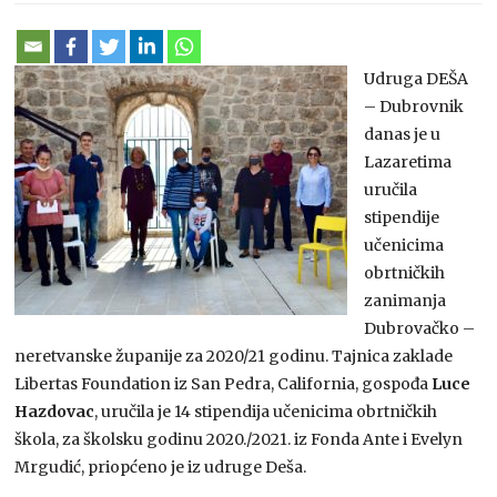
Udruga DEŠA
– Dubrovnik
danas je u
Lazaretima
uručila
stipendije
učenicima
obrtničkih
zanimanja
Dubrovačko –
neretvanske županije za 2020/21 godinu. Tajnica zaklade
Libertas Foundation iz San Pedra, California, gospođa
Luce
Hazdovac
, uručila je 14 stipendija učenicima obrtničkih
škola, za školsku godinu 2020./2021. iz Fonda Ante i Evelyn
Mrgudić, priopćeno je iz udruge Deša.