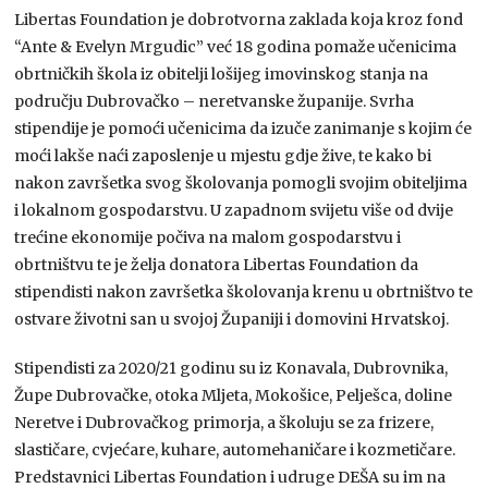
Libertas Foundation je dobrotvorna zaklada koja kroz fond
“Ante & Evelyn Mrgudic” već 18 godina pomaže učenicima
obrtničkih škola iz obitelji lošijeg imovinskog stanja na
području Dubrovačko – neretvanske županije. Svrha
stipendije je pomoći učenicima da izuče zanimanje s kojim će
moći lakše naći zaposlenje u mjestu gdje žive, te kako bi
nakon završetka svog školovanja pomogli svojim obiteljima
i lokalnom gospodarstvu. U zapadnom svijetu više od dvije
trećine ekonomije počiva na malom gospodarstvu i
obrtništvu te je želja donatora Libertas Foundation da
stipendisti nakon završetka školovanja krenu u obrtništvo te
ostvare životni san u svojoj Županiji i domovini Hrvatskoj.
Stipendisti za 2020/21 godinu su iz Konavala, Dubrovnika,
Župe Dubrovačke, otoka Mljeta, Mokošice, Pelješca, doline
Neretve i Dubrovačkog primorja, a školuju se za frizere,
slastičare, cvjećare, kuhare, automehaničare i kozmetičare.
Predstavnici Libertas Foundation i udruge DEŠA su im na