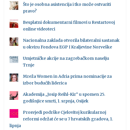
Što je osobna asistencija i tko može ostvariti
pravo?
Besplatni dokumentarni filmovi u Restartovoj
online videoteci
Nacionalna zaklada otvorila bilateralni sastanak
u okviru Fondova EGP I Kraljevine Norveške
Umjetničke akcije na zagrebačkom naselju
Trnje
Mreža Women in Adria prima nominacije za
izbor budućih liderica
Akademija „Josip Reihl-Kir“ u spomen 25.
godišnjice smrti, 1. srpnja, Osijek
Prosvjedi podrške Cjelovitoj kurikularnoj
reformi održat će se u 7 hrvatskih gradova, 1.
lipnja