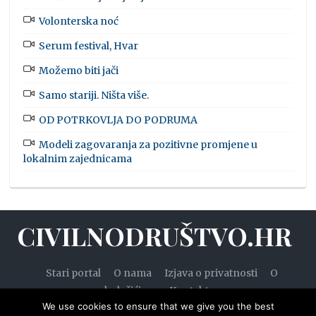
Volonterska noć
Serum festival, Hvar
Možemo biti jači
Samo stariji. Ništa više.
OD POTRKOVLJA DO PODRUMA
Modeli zagovaranja za pozitivne promjene u
lokalnim zajednicama
CIVILNODRUŠTVO.HR
Stari portal
O nama
Izjava o privatnosti
O
kolačićima
Kontakt
We use cookies to ensure that we give you the best