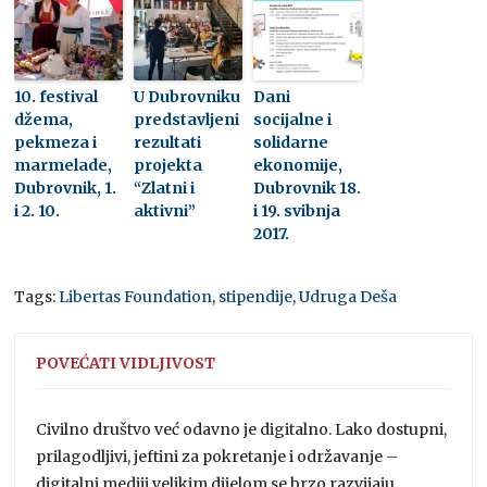
10. festival
U Dubrovniku
Dani
džema,
predstavljeni
socijalne i
pekmeza i
rezultati
solidarne
marmelade,
projekta
ekonomije,
Dubrovnik, 1.
“Zlatni i
Dubrovnik 18.
i 2. 10.
aktivni”
i 19. svibnja
2017.
Tags:
Libertas Foundation
,
stipendije
,
Udruga Deša
POVEĆATI VIDLJIVOST
Civilno društvo već odavno je digitalno. Lako dostupni,
prilagodljivi, jeftini za pokretanje i održavanje –
digitalni mediji velikim dijelom se brzo razvijaju