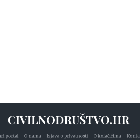
CIVILNODRUŠTVO.HR
ari portal
O nama
Izjava o privatnosti
O kolačićima
Konta