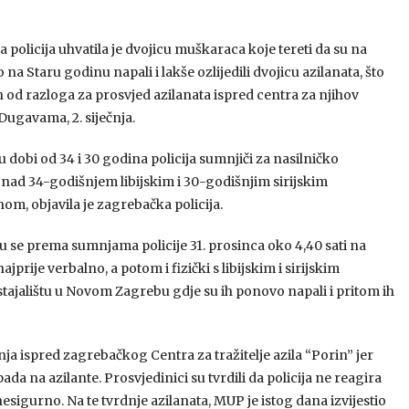
policija uhvatila je dvojicu muškaraca koje tereti da su na
 na Staru godinu napali i lakše ozlijedili dvojicu azilanata, što
n od razloga za prosvjed azilanata ispred centra za njihov
Dugavama, 2. siječnja.
 dobi od 34 i 30 godina policija sumnjiči za nasilničko
nad 34-godišnjem libijskim i 30-godišnjim sirijskim
om, objavila je zagrebačka policija.
u se prema sumnjama policije 31. prosinca oko 4,40 sati na
rije verbalno, a potom i fizički s libijskim i sirijskim
tajalištu u Novom Zagrebu gdje su ih ponovo napali i pritom ih
nja ispred zagrebačkog Centra za tražitelje azila “Porin” jer
da na azilante. Prosvjedinici su tvrdili da policija ne reagira
nesigurno. Na te tvrdnje azilanata, MUP je istog dana izvijestio