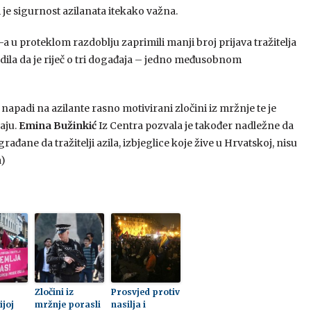
je sigurnost azilanata itekako važna.
u proteklom razdoblju zaprimili manji broj prijava tražitelja
rdila da je riječ o tri događaja – jedno međusobnom
 napadi na azilante rasno motivirani zločini iz mržnje te je
aju.
Emina Bužinkić
Iz Centra pozvala je također nadležne da
đane da tražitelji azila, izbjeglice koje žive u Hrvatskoj, nisu
a)
Zločini iz
Prosvjed protiv
ijoj
mržnje porasli
nasilja i