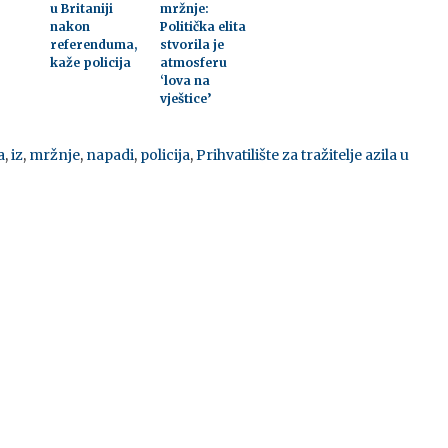
u Britaniji
mržnje:
nakon
Politička elita
referenduma,
stvorila je
kaže policija
atmosferu
‘lova na
vještice’
a
,
iz
,
mržnje
,
napadi
,
policija
,
Prihvatilište za tražitelje azila u