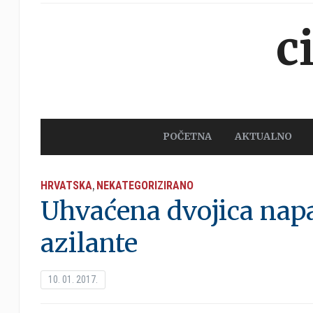
c
POČETNA
AKTUALNO
HRVATSKA
NEKATEGORIZIRANO
,
Uhvaćena dvojica nap
azilante
10. 01. 2017.