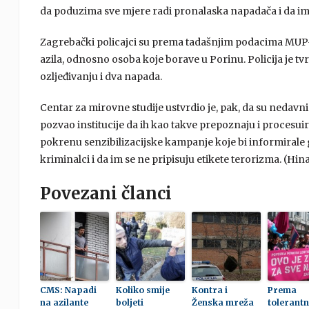
da poduzima sve mjere radi pronalaska napadača i da im 
Zagrebački policajci su prema tadašnjim podacima MUP-a 
azila, odnosno osoba koje borave u Porinu. Policija je tv
ozljeđivanju i dva napada.
Centar za mirovne studije ustvrdio je, pak, da su nedavni
pozvao institucije da ih kao takve prepoznaju i procesuir
pokrenu senzibilizacijske kampanje koje bi informirale gra
kriminalci i da im se ne pripisuju etikete terorizma. (Hin
Povezani članci
CMS: Napadi
Koliko smije
Kontra i
Prema
na azilante
boljeti
Ženska mreža
tolerantn