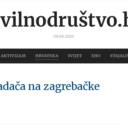
ivilnodruštvo.
08.08.2026.
AKTIVIZAM
HRVATSKA
SVIJET
EHO
STAJALI
adača na zagrebačke