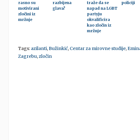
rasno su
razbijena
traže da se
policiji
motivirani
glava?
napad na LGBT
zločini iz
partyju
mržnje
okvalificira
kao zločin iz
mržnje
Tags:
azilanti
,
Bužinkić
,
Centar za mirovne studije
,
Emin
Zagrebu
,
zločin