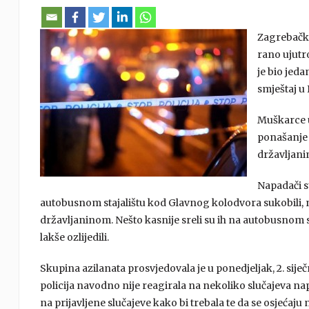
Zagrebačka 
rano ujutro
je bio jeda
smještaj u 
Muškarce u
ponašanje 
državljanin
Napadači s
autobusnom stajalištu kod Glavnog kolodvora sukobili, najp
državljaninom. Nešto kasnije sreli su ih na autobusnom s
lakše ozlijedili.
Skupina azilanata prosvjedovala je u ponedjeljak, 2. siječ
policija navodno nije reagirala na nekoliko slučajeva napa
na prijavljene slučajeve kako bi trebala te da se osjećaju 