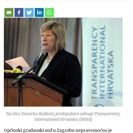
Na slici: Davorka Budimir, predsjednica udruge Transparency
International Hrvatska (HINA)
Općinski građanski sud u Zagrebu nepravomoćno je