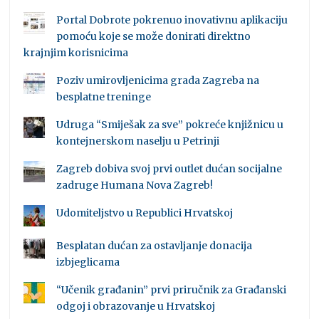
Portal Dobrote pokrenuo inovativnu aplikaciju
pomoću koje se može donirati direktno
krajnjim korisnicima
Poziv umirovljenicima grada Zagreba na
besplatne treninge
Udruga “Smiješak za sve” pokreće knjižnicu u
kontejnerskom naselju u Petrinji
Zagreb dobiva svoj prvi outlet dućan socijalne
zadruge Humana Nova Zagreb!
Udomiteljstvo u Republici Hrvatskoj
Besplatan dućan za ostavljanje donacija
izbjeglicama
“Učenik građanin” prvi priručnik za Građanski
odgoj i obrazovanje u Hrvatskoj