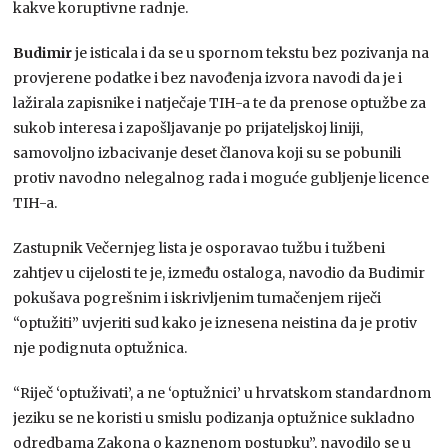
kakve koruptivne radnje.
Budimir
je isticala i da se u spornom tekstu bez pozivanja na
provjerene podatke i bez navođenja izvora navodi da je i
lažirala zapisnike i natječaje TIH-a te da prenose optužbe za
sukob interesa i zapošljavanje po prijateljskoj liniji,
samovoljno izbacivanje deset članova koji su se pobunili
protiv navodno nelegalnog rada i moguće gubljenje licence
TIH-a.
Zastupnik Večernjeg lista je osporavao tužbu i tužbeni
zahtjev u cijelosti te je, između ostaloga, navodio da Budimir
pokušava pogrešnim i iskrivljenim tumačenjem riječi
“optužiti” uvjeriti sud kako je iznesena neistina da je protiv
nje podignuta optužnica.
“Riječ ‘optuživati’, a ne ‘optužnici’ u hrvatskom standardnom
jeziku se ne koristi u smislu podizanja optužnice sukladno
odredbama Zakona o kaznenom postupku”, navodilo se u