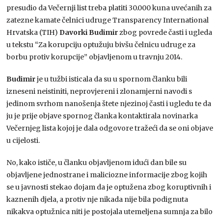
presudio da Večernji list treba platiti 30.000 kuna uvećanih za
zatezne kamate čelnici udruge Transparency International
Hrvatska (TIH)
Davorki Budimir
zbog povrede časti i ugleda
u tekstu “Za korupciju optužuju bivšu čelnicu udruge za
borbu protiv korupcije” objavljenom u travnju 2014.
Budimir
je u tužbi isticala da su u spornom članku bili
izneseni neistiniti, neprovjereni i zlonamjerni navodi s
jedinom svrhom nanošenja štete njezinoj časti i ugledu te da
ju je prije objave spornog članka kontaktirala novinarka
Večernjeg lista kojoj je dala odgovore tražeći da se oni objave
u cijelosti.
No, kako ističe, u članku objavljenom idući dan bile su
objavljene jednostrane i maliciozne informacije zbog kojih
se u javnosti stekao dojam da je optužena zbog koruptivnih i
kaznenih djela, a protiv nje nikada nije bila podignuta
nikakva optužnica niti je postojala utemeljena sumnja za bilo