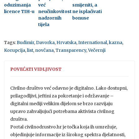
oduzimanja
već
smijeniti, a
licence TIH-u
neučinkovitost
ne isplaćivati
nadzornih
bonuse
tijela
Tags:
Budimir
,
Davorka
,
Hrvatska
,
International
,
kazna
,
Korupcija
,
list
,
novčana
,
Transparency
,
Večernji
POVEĆATI VIDLJIVOST
Civilno društvo već odavno je digitalno. Lako dostupni,
prilagodljivi, jeftini za pokretanje i održavanje –
digitalni mediji velikim dijelom se brzo razvijaju
upravo zahvaljujući potrebama aktivista civilnog
društva.
Portal civilnodrustvo.hr je točka koja ih umrežuje,
objedinjuje informacije iz širokog spektra djelatnosti,