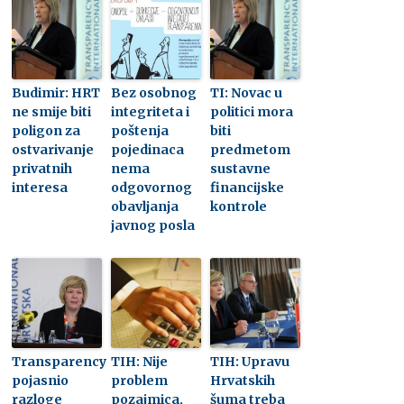
Budimir: HRT
Bez osobnog
TI: Novac u
ne smije biti
integriteta i
politici mora
poligon za
poštenja
biti
ostvarivanje
pojedinaca
predmetom
privatnih
nema
sustavne
interesa
odgovornog
financijske
obavljanja
kontrole
javnog posla
Transparency
TIH: Nije
TIH: Upravu
pojasnio
problem
Hrvatskih
razloge
pozajmica,
šuma treba