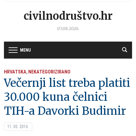
civilnodruštvo.hr
07.08.2026.
MENU
HRVATSKA
NEKATEGORIZIRANO
,
Večernji list treba platiti
30.000 kuna čelnici
TIH-a Davorki Budimir
11. 05. 2016.