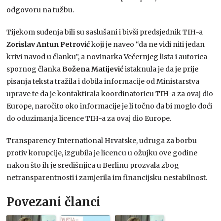
odgovoru na tužbu.
Tijekom suđenja bili su saslušani i bivši predsjednik TIH-a
Zorislav Antun Petrović
koji je naveo “da ne vidi niti jedan
krivi navod u članku”, a novinarka Večernjeg lista i autorica
spornog članka
Božena Matijević
istaknula je da je prije
pisanja teksta tražila i dobila informacije od Ministarstva
uprave te da je kontaktirala koordinatoricu TIH-a za ovaj dio
Europe, naročito oko informacije je li točno da bi moglo doći
do oduzimanja licence TIH-a za ovaj dio Europe.
Transparency International Hrvatske, udruga za borbu
protiv korupcije, izgubila je licencu u ožujku ove godine
nakon što ih je središnjica u Berlinu prozvala zbog
netransparentnosti i zamjerila im financijsku nestabilnost.
Povezani članci