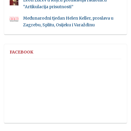
Leon Lučev u Rojcu predstavlja radionicu
“Artikulacija prisutnosti”
Međunarodni tjedan Helen Keller, proslava u
Zagrebu, Splitu, Osijeku i Varaždinu
FACEBOOK