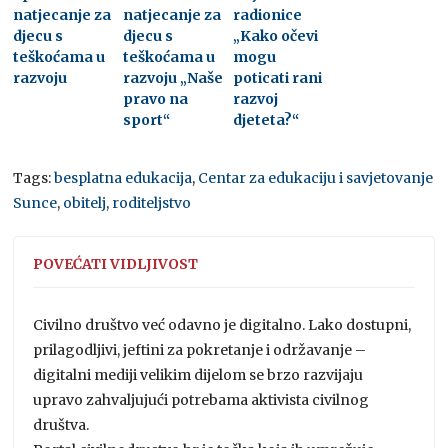
natjecanje za
natjecanje za
radionice
djecu s
djecu s
„Kako očevi
teškoćama u
teškoćama u
mogu
razvoju
razvoju „Naše
poticati rani
pravo na
razvoj
sport“
djeteta?“
Tags:
besplatna edukacija
,
Centar za edukaciju i savjetovanje
Sunce
,
obitelj
,
roditeljstvo
POVEĆATI VIDLJIVOST
Civilno društvo već odavno je digitalno. Lako dostupni,
prilagodljivi, jeftini za pokretanje i održavanje –
digitalni mediji velikim dijelom se brzo razvijaju
upravo zahvaljujući potrebama aktivista civilnog
društva.