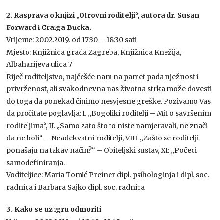
2. Rasprava o knjizi „Otrovni roditelji“, autora dr. Susan
Forward i Craiga Bucka.
Vrijeme: 20.02.2019. od 17:30 – 18:30 sati
Mjesto: Knjižnica grada Zagreba, Knjižnica Knežija,
Albaharijeva ulica 7
Riječ roditeljstvo, najčešće nam na pamet pada nježnost i
privrženost, ali svakodnevna nas životna strka može dovesti
do toga da ponekad činimo nesvjesne greške. Pozivamo Vas
da pročitate poglavlja: I. „Bogoliki roditelji – Mit o savršenim
roditeljima“, II. „Samo zato što to niste namjeravali, ne znači
da ne boli“ – Neadekvatni roditelji, VIII. „Zašto se roditelji
ponašaju na takav način?“ – Obiteljski sustav, XI: „Počeci
samodefiniranja.
Voditeljice: Maria Tomić Preiner dipl. psihologinja i dipl. soc.
radnica i Barbara Sajko dipl. soc. radnica
3. Kako se uz igru odmoriti