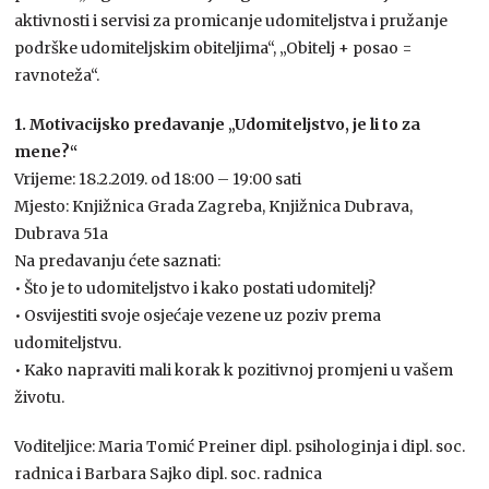
aktivnosti i servisi za promicanje udomiteljstva i pružanje
podrške udomiteljskim obiteljima“, „Obitelj + posao =
ravnoteža“.
1. Motivacijsko predavanje „Udomiteljstvo, je li to za
mene?“
Vrijeme: 18.2.2019. od 18:00 – 19:00 sati
Mjesto: Knjižnica Grada Zagreba, Knjižnica Dubrava,
Dubrava 51a
Na predavanju ćete saznati:
• Što je to udomiteljstvo i kako postati udomitelj?
• Osvijestiti svoje osjećaje vezene uz poziv prema
udomiteljstvu.
• Kako napraviti mali korak k pozitivnoj promjeni u vašem
životu.
Voditeljice: Maria Tomić Preiner dipl. psihologinja i dipl. soc.
radnica i Barbara Sajko dipl. soc. radnica