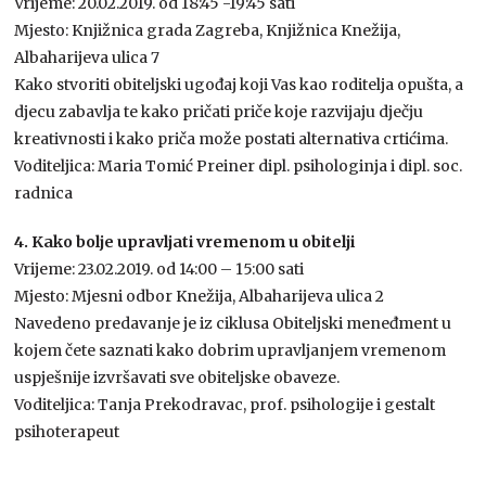
Vrijeme: 20.02.2019. od 18:45 -19:45 sati
Mjesto: Knjižnica grada Zagreba, Knjižnica Knežija,
Albaharijeva ulica 7
Kako stvoriti obiteljski ugođaj koji Vas kao roditelja opušta, a
djecu zabavlja te kako pričati priče koje razvijaju dječju
kreativnosti i kako priča može postati alternativa crtićima.
Voditeljica: Maria Tomić Preiner dipl. psihologinja i dipl. soc.
radnica
4. Kako bolje upravljati vremenom u obitelji
Vrijeme: 23.02.2019. od 14:00 – 15:00 sati
Mjesto: Mjesni odbor Knežija, Albaharijeva ulica 2
Navedeno predavanje je iz ciklusa Obiteljski meneđment u
kojem čete saznati kako dobrim upravljanjem vremenom
uspješnije izvršavati sve obiteljske obaveze.
Voditeljica: Tanja Prekodravac, prof. psihologije i gestalt
psihoterapeut