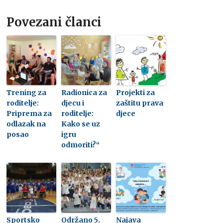
Povezani članci
Trening za
Radionica za
Projekti za
roditelje:
djecu i
zaštitu prava
Priprema za
roditelje:
djece
odlazak na
Kako se uz
posao
igru
odmoriti?“
Sportsko
Održano 5.
Najava