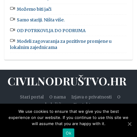
Možemo biti jači
Samo stariji. Ništa više.
OD POTRKOVLJA DO PODRUMA
Modeli zagovaranja za pozitivne promjene u
lokalnim zajednicama
CIVILNODRUŠTVO.HR
Stari portal
O nama
Izjava o privatnosti
O
kolačićima
Kontakt
We use cookies to ensure that we give you the best
experience on our website. If you continue to use this site we
will assume that you are happy with it.
© 2020. — Civilnodruštvo.hr. Sva prava pridržana.
Ok
Designed by
WPZOOM