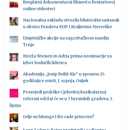
Besplatni dokumentarni filmovi u Restartovoj
online videoteci
Nacionalna zaklada otvorila bilateralni sastanak
u okviru Fondova EGP I Kraljevine Norveške
Umjetničke akcije na zagrebačkom naselju
Trnje
Mreža Women in Adria prima nominacije za
izbor budućih liderica
Akademija „Josip Reihl-Kir“ u spomen 25.
godišnjice smrti, 1. srpnja, Osijek
Prosvjedi podrške Cjelovitoj kurikularnoj
reformi održat će se u 7 hrvatskih gradova, 1.
lipnja
Gdje su bitange i što rade princeze?