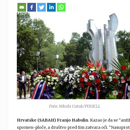
Foto: Nikola Cutuk/PIXSELL
Hrvatske (SABAH) Franjo Habulin
. Kazao je da se “ant
spomen-ploče, a društvo pred tim zatvara oči. “Nasupr