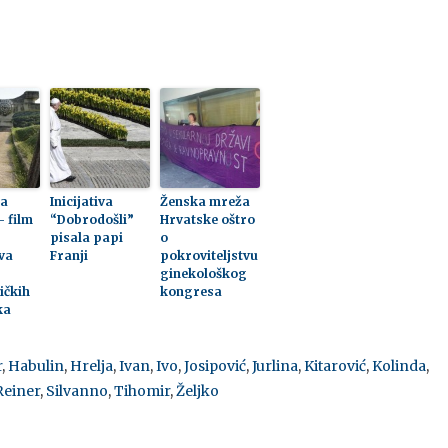
na
Inicijativa
Ženska mreža
– film
“Dobrodošli”
Hrvatske oštro
pisala papi
o
va
Franji
pokroviteljstvu
ginekološkog
ičkih
kongresa
ka
r
,
Habulin
,
Hrelja
,
Ivan
,
Ivo
,
Josipović
,
Jurlina
,
Kitarović
,
Kolinda
,
Reiner
,
Silvanno
,
Tihomir
,
Željko