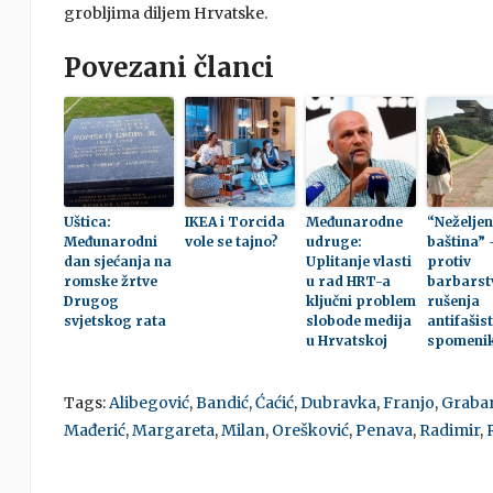
grobljima diljem Hrvatske.
Povezani članci
Uštica:
IKEA i Torcida
Međunarodne
“Neželje
Međunarodni
vole se tajno?
udruge:
baština” 
dan sjećanja na
Uplitanje vlasti
protiv
romske žrtve
u rad HRT-a
barbarst
Drugog
ključni problem
rušenja
svjetskog rata
slobode medija
antifašist
u Hrvatskoj
spomeni
Tags:
Alibegović
,
Bandić
,
Ćaćić
,
Dubravka
,
Franjo
,
Graba
Mađerić
,
Margareta
,
Milan
,
Orešković
,
Penava
,
Radimir
,