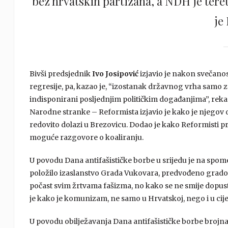
bez hrvatskih partizana, a NDH je teret 
je
Bivši predsjednik
Ivo Josipović
izjavio je nakon svečanos
regresije, pa, kazao je, “izostanak državnog vrha samo za
indisponirani posljednjim političkim događanjima”, reka
Narodne stranke – Reformista izjavio je kako je njegov 
redovito dolazi u Brezovicu. Dodao je kako Reformisti p
moguće razgovore o koaliranju.
U povodu Dana antifašističke borbe u srijedu je na spom
položilo izaslanstvo Grada Vukovara, predvođeno gra
počast svim žrtvama fašizma, no kako se ne smije dopust
je kako je komunizam, ne samo u Hrvatskoj, nego i u cij
U povodu obilježavanja Dana antifašističke borbe brojna i