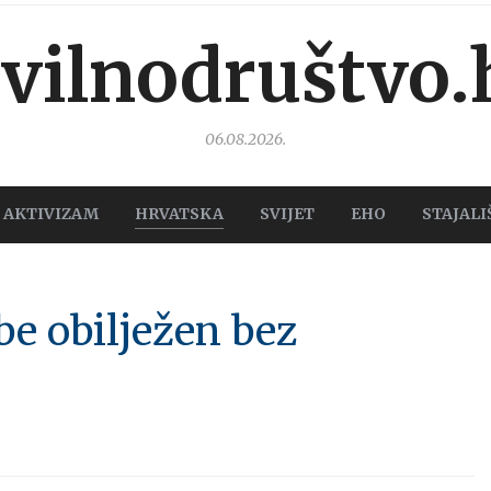
ivilnodruštvo.
06.08.2026.
AKTIVIZAM
HRVATSKA
SVIJET
EHO
STAJALI
be obilježen bez