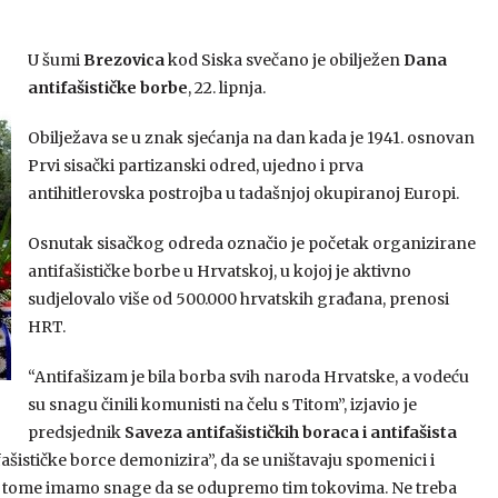
U šumi
Brezovica
kod Siska svečano je obilježen
Dana
antifašističke borbe
, 22. lipnja.
Obilježava se u znak sjećanja na dan kada je 1941. osnovan
Prvi sisački partizanski odred, ujedno i prva
antihitlerovska postrojba u tadašnjoj okupiranoj Europi.
Osnutak sisačkog odreda označio je početak organizirane
antifašističke borbe u Hrvatskoj, u kojoj je aktivno
sudjelovalo više od 500.000 hrvatskih građana, prenosi
HRT.
“Antifašizam je bila borba svih naroda Hrvatske, a vodeću
su snagu činili komunisti na čelu s Titom”, izjavio je
predsjednik
Saveza antifašističkih boraca i antifašista
ifašističke borce demonizira”, da se uništavaju spomenici i
ot tome imamo snage da se odupremo tim tokovima. Ne treba