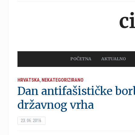
c
POČETNA
AKTUALNO
HRVATSKA
NEKATEGORIZIRANO
,
Dan antifašističke bor
državnog vrha
23. 06. 2016.