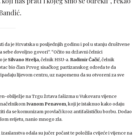
koji nas prati i kojeg smo se odrekli”, rekao
 Bandić.
ti da je Hrvatska u posljednjih godinu i pol u stanju društvene
 sebe dovoljno govori”. “Očito su državni čelnici
o je
Silvano Hrelja
, čelnik HSU-a.
Radimir Čačić
, čelnik
otac bio član Prvog sisačkog partizanskog odreda te da
ripadaju lijevom centru, uz napomenu da su otvoreni za sve
en-obilježje na Trgu žrtava fašizma u Vukovaru vijence
donačelnikom
Ivanom Penavom
, koji je istaknuo kako odaju
iti da se komunizam provlači kroz antifašističku borbu. Dodao
elom svijetu, nanio mnogo zla.
zaslanstva odala su jučer počast te položila cvijeće i vijence na