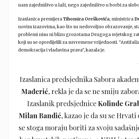
nam zajedništvo u laži, nego zajedništvo u borbi za slobo
Izaslanica premijera
Tihomira Oreškovića
, ministrica
Du
novim izazovima, kao što su nedovoljno obrazovanje, sta
problemi nisu ni blizu grozotama Drugoga svjetskog rata
koji su se opredijelili za suvremene vrijednosti. “Antifa
demokracija i vladavina prava”, kazala je.
Izaslanica predsjednika Sabora akade
Mađerić
, rekla je da se ne smiju zabora
Izaslanik predsjednice
Kolinde Gra
Milan Bandić
, kazao je da su se Hrvati
se stoga moraju boriti za svoju sadašnjo