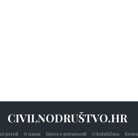
CIVILNODRUŠTVO.HR
ari portal
O nama
Izjava o privatnosti
O kolačićima
Konta