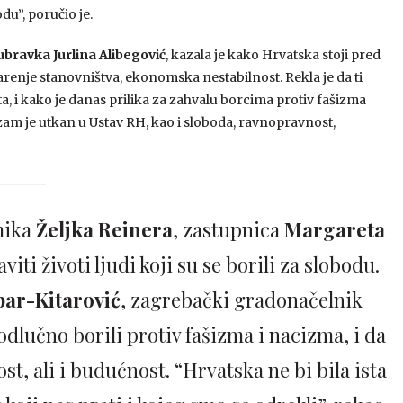
du”, poručio je.
bravka Jurlina Alibegović
, kazala je kako Hrvatska stoji pred
renje stanovništva, ekonomska nestabilnost. Rekla je da ti
, i kako je danas prilika za zahvalu borcima protiv fašizma
šizam je utkan u Ustav RH, kao i sloboda, ravnopravnost,
mika
Željka Reinera
, zastupnica
Margareta
viti životi ljudi koji su se borili za slobodu.
bar-Kitarović
, zagrebački gradonačelnik
 odlučno borili protiv fašizma i nacizma, i da
st, ali i budućnost. “Hrvatska ne bi bila ista