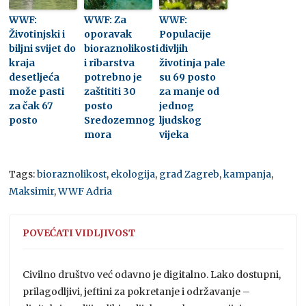
WWF:
WWF: Za
WWF:
Životinjski i
oporavak
Populacije
biljni svijet do
bioraznolikosti
divljih
kraja
i ribarstva
životinja pale
desetljeća
potrebno je
su 69 posto
može pasti
zaštititi 30
za manje od
za čak 67
posto
jednog
posto
Sredozemnog
ljudskog
mora
vijeka
Tags:
bioraznolikost
,
ekologija
,
grad Zagreb
,
kampanja
,
Maksimir
,
WWF Adria
POVEĆATI VIDLJIVOST
Civilno društvo već odavno je digitalno. Lako dostupni,
prilagodljivi, jeftini za pokretanje i održavanje –