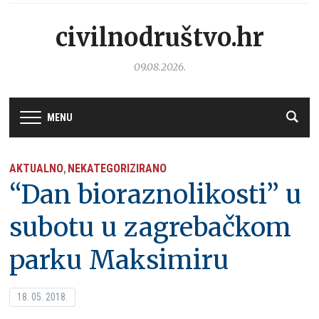
civilnodruštvo.hr
09.08.2026.
MENU
AKTUALNO
NEKATEGORIZIRANO
,
“Dan bioraznolikosti” u
subotu u zagrebačkom
parku Maksimiru
18. 05. 2018.