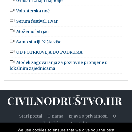
Građani znaju najbolje
Volonterska noć
Serum festival, Hvar
Možemo biti jači
Samo stariji. Ništa više.
OD POTRKOVLJA DO PODRUMA
Modeli zagovaranja za pozitivne promjene u
lokalnim zajednicama
CIVILNODRUŠTVO.HR
Stari portal
O nama
Izjava o privatnosti
O
kolačićima
Kontakt
We use cookies to ensure that we give you the best