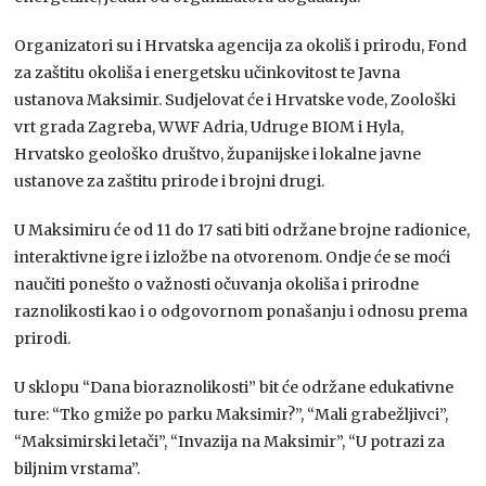
Organizatori su i Hrvatska agencija za okoliš i prirodu, Fond
za zaštitu okoliša i energetsku učinkovitost te Javna
ustanova Maksimir. Sudjelovat će i Hrvatske vode, Zoološki
vrt grada Zagreba, WWF Adria, Udruge BIOM i Hyla,
Hrvatsko geološko društvo, županijske i lokalne javne
ustanove za zaštitu prirode i brojni drugi.
U Maksimiru će od 11 do 17 sati biti održane brojne radionice,
interaktivne igre i izložbe na otvorenom. Ondje će se moći
naučiti ponešto o važnosti očuvanja okoliša i prirodne
raznolikosti kao i o odgovornom ponašanju i odnosu prema
prirodi.
U sklopu “Dana bioraznolikosti” bit će održane edukativne
ture: “Tko gmiže po parku Maksimir?”, “Mali grabežljivci”,
“Maksimirski letači”, “Invazija na Maksimir”, “U potrazi za
biljnim vrstama”.