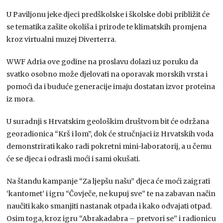
U Paviljonu jeke djeci predškolske i školske dobi približit će
se tematika zašite okoliša i prirode te klimatskih promjena
kroz virtualni muzej Diverterra.
WWF Adria ove godine na proslavu dolazi uz poruku da
svatko osobno može djelovati na oporavak morskih vrsta i
pomoći da i buduće generacije imaju dostatan izvor proteina
iz mora.
U suradnji s Hrvatskim geološkim društvom bit će održana
georadionica “Krš i lom”, dok će stručnjaci iz Hrvatskih voda
demonstrirati kako radi pokretni mini-laboratorij, a u čemu
će se djeca i odrasli moći i sami okušati.
Na štandu kampanje “Za ljepšu našu” djeca će moći zaigrati
‘kantomet’ i igru “Čovječe, ne kupuj sve” te na zabavan način
naučiti kako smanjiti nastanak otpada i kako odvajati otpad.
Osim toga, kroz igru “Abrakadabra – pretvori se” i radionicu