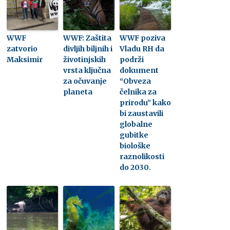
WWF
WWF: Zaštita
WWF poziva
zatvorio
divljih biljnih i
Vladu RH da
Maksimir
životinjskih
podrži
vrsta ključna
dokument
za očuvanje
“Obveza
planeta
čelnika za
prirodu” kako
bi zaustavili
globalne
gubitke
biološke
raznolikosti
do 2030.