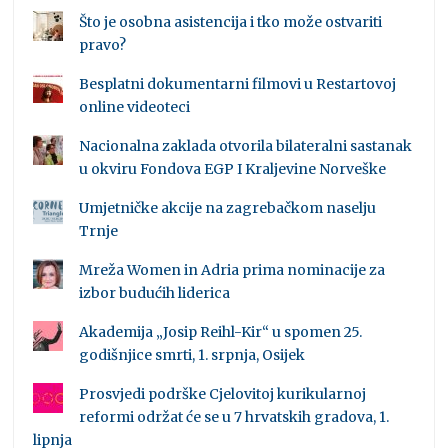
Što je osobna asistencija i tko može ostvariti
pravo?
Besplatni dokumentarni filmovi u Restartovoj
online videoteci
Nacionalna zaklada otvorila bilateralni sastanak
u okviru Fondova EGP I Kraljevine Norveške
Umjetničke akcije na zagrebačkom naselju
Trnje
Mreža Women in Adria prima nominacije za
izbor budućih liderica
Akademija „Josip Reihl-Kir“ u spomen 25.
godišnjice smrti, 1. srpnja, Osijek
Prosvjedi podrške Cjelovitoj kurikularnoj
reformi održat će se u 7 hrvatskih gradova, 1.
lipnja