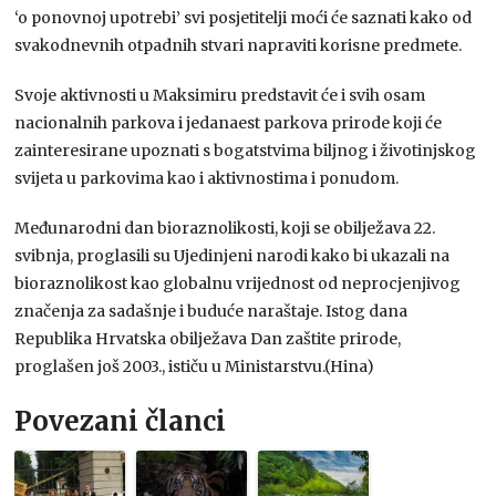
‘o ponovnoj upotrebi’ svi posjetitelji moći će saznati kako od
svakodnevnih otpadnih stvari napraviti korisne predmete.
Svoje aktivnosti u Maksimiru predstavit će i svih osam
nacionalnih parkova i jedanaest parkova prirode koji će
zainteresirane upoznati s bogatstvima biljnog i životinjskog
svijeta u parkovima kao i aktivnostima i ponudom.
Međunarodni dan bioraznolikosti, koji se obilježava 22.
svibnja, proglasili su Ujedinjeni narodi kako bi ukazali na
bioraznolikost kao globalnu vrijednost od neprocjenjivog
značenja za sadašnje i buduće naraštaje. Istog dana
Republika Hrvatska obilježava Dan zaštite prirode,
proglašen još 2003., ističu u Ministarstvu.(Hina)
Povezani članci