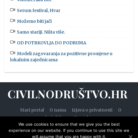
Serum festival, Hvar
Možemo biti jači
Samo stariji. Ništa više.
OD POTRKOVLJA DO PODRUMA
Modeli zagovaranja za pozitivne promjene u
lokalnim zajednicama
CIVILNODRUŠTVO.HR
Stari portal
O nama
Izjava o privatnosti
O
kolačićima
Kontakt
We use cookies to ensure that we give you the best
experience on our website. If you continue to use this site we
will assume that you are happy with it.