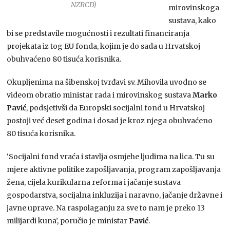
NZRCD)
mirovinskoga
sustava, kako
bi se predstavile mogućnosti i rezultati financiranja
projekata iz tog EU fonda, kojim je do sada u Hrvatskoj
obuhvaćeno 80 tisuća korisnika.
Okupljenima na šibenskoj tvrđavi sv. Mihovila uvodno se
videom obratio ministar rada i mirovinskog sustava
Marko
Pavić
, podsjetivši da Europski socijalni fond u Hrvatskoj
postoji već deset godina i dosad je kroz njega obuhvaćeno
80 tisuća korisnika.
‘Socijalni fond vraća i stavlja osmjehe ljudima na lica. Tu su
mjere aktivne politike zapošljavanja, program zapošljavanja
žena, cijela kurikularna reforma i jačanje sustava
gospodarstva, socijalna inkluzija i naravno, jačanje državne i
javne uprave. Na raspolaganju za sve to nam je preko 13
milijardi kuna’, poručio je ministar
Pavić
.