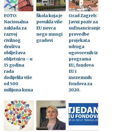
FOTO:
Škola koja je
Grad Zagreb:
Nacionalna
povukla više
Javni poziv za
zaklada za
EU novca
sufinanciranje
razvoj
nego mnogi
provedbe
civilnog
gradovi
projekata
društva
udruga
obilježava
ugovorenih iz
obljetnicu – u
programa
15 godina
EU, fondova
rada
EU i
dodijelila više
inozemnih
od 500
fondova za
milijuna kuna
2020.