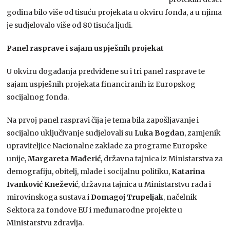
godina bilo više od tisuću projekata u okviru fonda, a u njima
je sudjelovalo više od 80 tisuća ljudi.
Panel rasprave i sajam uspješnih projekat
U okviru događanja predviđene su i tri panel rasprave te
sajam uspješnih projekata financiranih iz Europskog
socijalnog fonda.
Na prvoj panel raspravi čija je tema bila zapošljavanje i
socijalno uključivanje sudjelovali su
Luka Bogdan
, zamjenik
upraviteljice Nacionalne zaklade za programe Europske
unije,
Margareta Mađerić
, državna tajnica iz Ministarstva za
demografiju, obitelj, mlade i socijalnu politiku,
Katarina
Ivanković Knežević
, državna tajnica u Ministarstvu rada i
mirovinskoga sustava i
Domagoj Trupeljak
, načelnik
Sektora za fondove EU i međunarodne projekte u
Ministarstvu zdravlja.