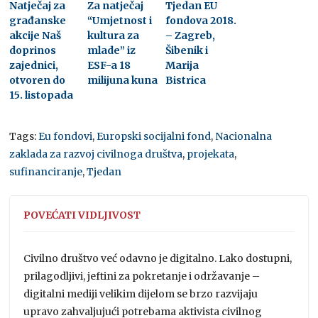
Natječaj za
Za natječaj
Tjedan EU
građanske
“Umjetnost i
fondova 2018.
akcije Naš
kultura za
– Zagreb,
doprinos
mlade” iz
Šibenik i
zajednici,
ESF-a 18
Marija
otvoren do
milijuna kuna
Bistrica
15. listopada
Tags:
Eu fondovi
,
Europski socijalni fond
,
Nacionalna
zaklada za razvoj civilnoga društva
,
projekata
,
sufinanciranje
,
Tjedan
POVEĆATI VIDLJIVOST
Civilno društvo već odavno je digitalno. Lako dostupni,
prilagodljivi, jeftini za pokretanje i održavanje –
digitalni mediji velikim dijelom se brzo razvijaju
upravo zahvaljujući potrebama aktivista civilnog