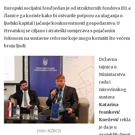
Europski socijalni fond jedan je od strukturnih fondova EU, a
članice ga koriste kako bi ostvarile potporu za ulaganja u
ljudski kapital i jačanje konkurentnosti gospodarstva. U
Hrvatskoj se ciljano i strateški usmjerava s pojačanim
fokusom na sustavne reforme koje mogu koristiti što većem
broju ljudi.
Državna
tajnica u
Ministarstvu
rada i
mirovinskog
sustava
Katarina
Ivanković
Knežević
rekla
je da je u
Foto: NZRCD
proteklih deset