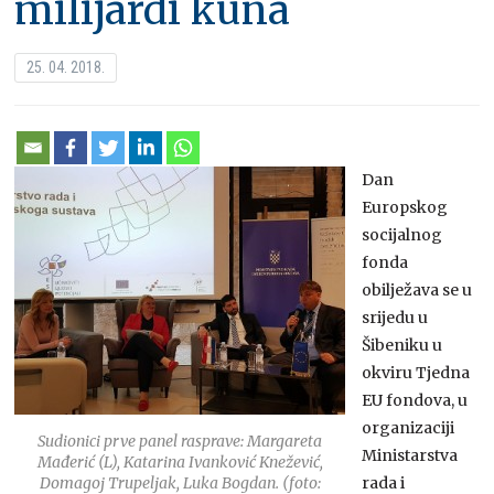
milijardi kuna
25. 04. 2018.
Dan
Europskog
socijalnog
fonda
obilježava se u
srijedu u
Šibeniku u
okviru Tjedna
EU fondova, u
organizaciji
Sudionici prve panel rasprave: Margareta
Ministarstva
Mađerić (L), Katarina Ivanković Knežević,
Domagoj Trupeljak, Luka Bogdan. (foto:
rada i