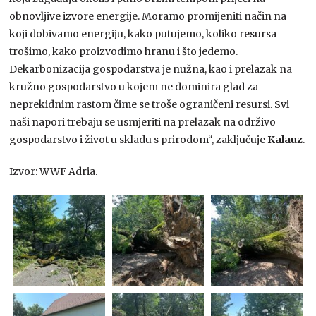
obnovljive izvore energije. Moramo promijeniti način na
koji dobivamo energiju, kako putujemo, koliko resursa
trošimo, kako proizvodimo hranu i što jedemo.
Dekarbonizacija gospodarstva je nužna, kao i prelazak na
kružno gospodarstvo u kojem ne dominira glad za
neprekidnim rastom čime se troše ograničeni resursi. Svi
naši napori trebaju se usmjeriti na prelazak na održivo
gospodarstvo i život u skladu s prirodom“, zaključuje
Kalauz
.
Izvor: WWF Adria.