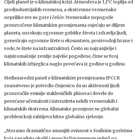
Cijeli planet je u klimatskoj krizi. Atmosfera je 1,1°C toplija od
predindustrijskih vremena, a ekstremne vremenske
neprilike sve su gore i češće. Vremenske nepogode
prouzročene klimatskim promjenama osjećaju se diljem
planeta, uzrokuju ogromne gubitke života i zdravlja ljudi,
generiraju ogromne štete u ekosustavu, proizvodnji hrane i
vode, te štete na infrastrukturi. Često su najranjivije i
najsiromašnije zemlje najviše pogođene, čime se broj
klimatskih izbjeglica naglo povećava iz godine u godinu.
Međunarodni panel o klimatskim promjenama IPCCR
znanstveno je potvrdio činjenicu da su aktivnosti ljudi
prouzročile emisije stakleničkih plinova i dovele do
povećane učestalosti i intenziteta nekih vremenskih i
klimatskih ekstrema. Klimatske promjene su globalni
problem koji zahtijeva hitno globalno rješenje.
„Moramo dramatično smanjiti ovisnost o fosilnim gorivima
koja zagađuju okoliš i puno bržim tempom prijeći na