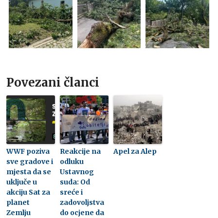
Povezani članci
WWF poziva
Reakcije na
Apel za Alep
sve gradove i
odluku
mjesta da se
Ustavnog
uključe u
suda: Od
akciju Sat za
sreće i
planet
zadovoljstva
Zemlju
do ocjene da