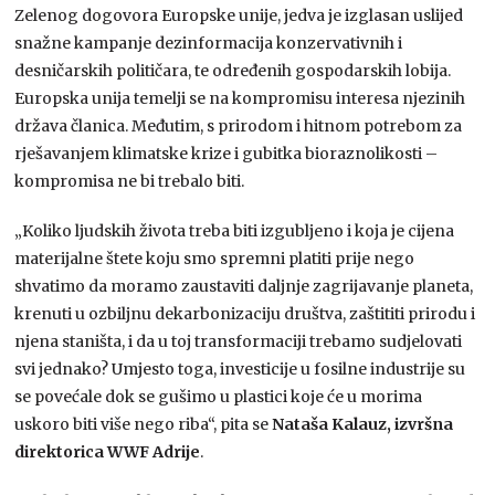
Zelenog dogovora Europske unije, jedva je izglasan uslijed
snažne kampanje dezinformacija konzervativnih i
desničarskih političara, te određenih gospodarskih lobija.
Europska unija temelji se na kompromisu interesa njezinih
država članica. Međutim, s prirodom i hitnom potrebom za
rješavanjem klimatske krize i gubitka bioraznolikosti –
kompromisa ne bi trebalo biti.
„Koliko ljudskih života treba biti izgubljeno i koja je cijena
materijalne štete koju smo spremni platiti prije nego
shvatimo da moramo zaustaviti daljnje zagrijavanje planeta,
krenuti u ozbiljnu dekarbonizaciju društva, zaštititi prirodu i
njena staništa, i da u toj transformaciji trebamo sudjelovati
svi jednako? Umjesto toga, investicije u fosilne industrije su
se povećale dok se gušimo u plastici koje će u morima
uskoro biti više nego riba“, pita se
Nataša Kalauz, izvršna
direktorica WWF Adrije
.