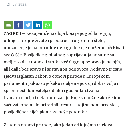
21. 07. 2023.
ZAGREB
– Nezapamćena oluja koja je pogodila regiju,
odnijela brojne živote i prouzročila ogromnu štetu,
upozorenje je na prirodne nepogode koje možemo očekivati
sve češće. Posljedice globalnog zagrijavanja prisutne su
ovdje i sada. Znanost i struka već dugo upozoravaju na njih,
ali i dalje bez pravog i sustavnog odgovora. Nedavno tijesno
i jedva izglasan Zakon o obnovi prirode u Europskom
parlamentu pokazao je kako i dalje ne postoji dobra volja i
spremnost donositelja odluka i gospodarstva na
transformaciju i dekarbonizaciju, koje su nužne ako želimo
sačuvati ono malo prirodnih resursa koji su nam preostali, a
posljedično i cijeli planet za naše potomke.
Zakon o obnovi prirode, iako jedan od ključnih dijelova