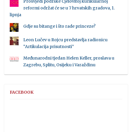
Prosvjedi podrške Cjelovitoj kurikularnoj
reformi održat će se u 7 hrvatskih gradova, 1.
lipnja
Gdje su bitange i što rade princeze?
Leon Lučev u Rojcu predstavlja radionicu
“Artikulacija prisutnosti”
Međunarodni tjedan Helen Keller, proslava u
Zagrebu, Splitu, Osijeku i Varaždinu
FACEBOOK