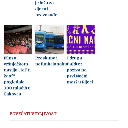
je loša za
djecu i
pravosuđe
Film o
Preskupo i
Udruga
vršnjačkom
nefunkcionalno
PaRiter
nasilju „Jel’ ti
poziva na
žao?“
prvi Noćni
pogledalo
marš u Rijeci
300 mladih u
Čakovcu
POVEĆATI VIDLJIVOST