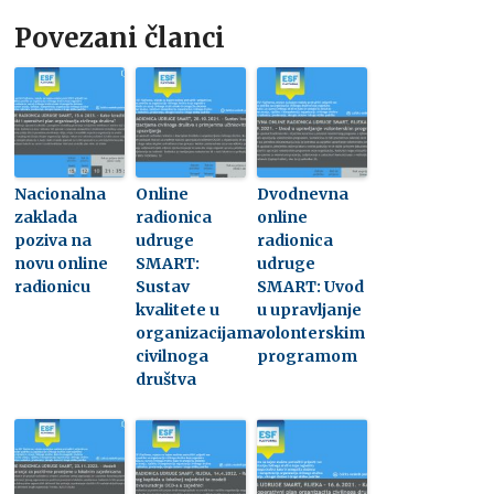
Povezani članci
Nacionalna
Online
Dvodnevna
zaklada
radionica
online
poziva na
udruge
radionica
novu online
SMART:
udruge
radionicu
Sustav
SMART: Uvod
kvalitete u
u upravljanje
organizacijama
volonterskim
civilnoga
programom
društva