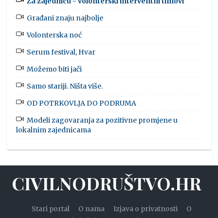
Za zajednicu - volonterski interventni timovi
Građani znaju najbolje
Volonterska noć
Serum festival, Hvar
Možemo biti jači
Samo stariji. Ništa više.
OD POTRKOVLJA DO PODRUMA
Modeli zagovaranja za pozitivne promjene u
lokalnim zajednicama
CIVILNODRUŠTVO.HR
Stari portal
O nama
Izjava o privatnosti
O