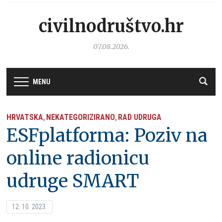
civilnodruštvo.hr
07.08.2026.
MENU
HRVATSKA
NEKATEGORIZIRANO
RAD UDRUGA
,
,
ESFplatforma: Poziv na
online radionicu
udruge SMART
12. 10. 2023.