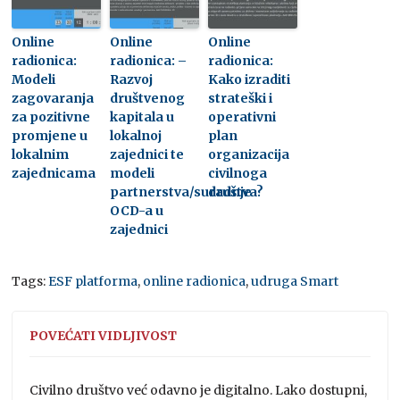
Online
Online
Online
radionica:
radionica: –
radionica:
Modeli
Razvoj
Kako izraditi
zagovaranja
društvenog
strateški i
za pozitivne
kapitala u
operativni
promjene u
lokalnoj
plan
lokalnim
zajednici te
organizacija
zajednicama
modeli
civilnoga
partnerstva/suradnje
društva?
OCD-a u
zajednici
Tags:
ESF platforma
,
online radionica
,
udruga Smart
POVEĆATI VIDLJIVOST
Civilno društvo već odavno je digitalno. Lako dostupni,