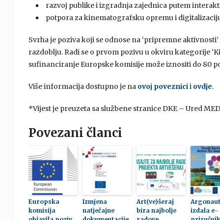
razvoj publike i izgradnja zajednica putem interakt
potpora za kinematografsku opremu i digitalizaciju
Svrha je poziva koji se odnose na ‘pripremne aktivnosti’ 
razdoblju. Radi se o prvom pozivu u okviru kategorije ‘K
sufinanciranje Europske komisije može iznositi do 80 pos
Više informacija dostupno je na
ovoj poveznici
i
ovdje
.
*Vijest je preuzeta sa službene stranice DKE – Ured ME
Povezani članci
Europska
Izmjena
Art(ve)šeraj
Argonau
komisija
natječajne
bira najbolje
izdala e-
objavila poziv
dokumentacije
radove
priručnik