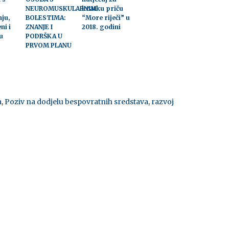
NEUROMUSKULARNIM
kratku priču
nju,
BOLESTIMA:
“More riječi” u
ni i
ZNANJE I
2018. godini
u
PODRŠKA U
PRVOM PLANU
a
,
Poziv na dodjelu bespovratnih sredstava
,
razvoj