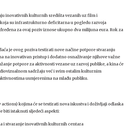
u inovativnih kulturnih središta vezanih uz film i
oja su infrastrukturno deficitarna u pogledu razvoja
dređena za ovaj poziv iznose ukupno dva milijuna eura. Rok za
daća je ovog poziva testirati nove načine potpore stvaranju
ina na inovativan pristup i dodatno osnaživanje njihove važne
užanje potpore za aktivnosti vezane uz razvoj publike, a kina će
diovizualnom sadržaju već i svim ostalim kulturnim
m aktivnostima usmjerenima na mlađu publiku.
actions) kojima će se testirati nova iskustva i doživljaji odlaska
biti istaknuti sljedeći aspekti:
na i stvaranje inovativnih kulturnih centara