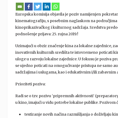
Europska komisija objavila je poziv namijenjen pokretanj
kinematografiju, s posebnim naglaskom na područjima k
kinoprikazivačkog i kulturnog sadržaja. Sredstva predo
podnošenje prijava: 25. rujna 2019.!
Uzimajući u obzir značenje kina za lokalne zajednice, za
inovativnih kulturnih središta te istovremeno poticati k
uloge u razvoju lokalne zajednice. U fokusu je poziva pr
se ujedno poticati na omogućivanje pristupa ne samo au
sadržajima i uslugama, kao i edukativnim i/ili zabavni
Prioriteti poziva:
Radi se o tzv. pozivu ‘pripremnih aktivnosti’ (preparatory 
u kino, imajući u vidu potrebe lokalne publike. Pozivom će 
testiranje novih načina razmišljanja o doživljaju ki