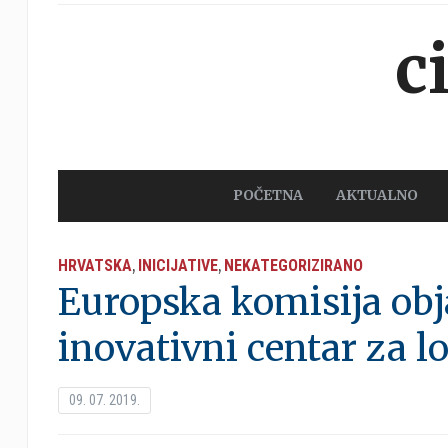
c
POČETNA
AKTUALNO
HRVATSKA
INICIJATIVE
NEKATEGORIZIRANO
,
,
Europska komisija obj
inovativni centar za l
09. 07. 2019.