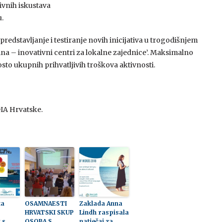
ivnih iskustava
.
predstavljanje i testiranje novih inicijativa u trogodišnjem
ina – inovativni centri za lokalne zajednice’. Maksimalno
to ukupnih prihvatljivih troškova aktivnosti.
DIA Hrvatske.
ta
OSAMNAESTI
Zaklada Anna
HRVATSKI SKUP
Lindh raspisala
 s
OSOBA S
natječaj za