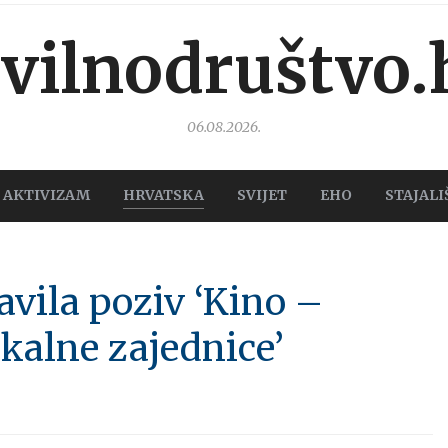
ivilnodruštvo.
06.08.2026.
AKTIVIZAM
HRVATSKA
SVIJET
EHO
STAJALI
avila poziv ‘Kino –
okalne zajednice’