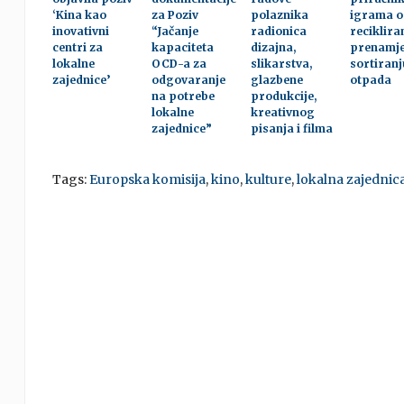
‘Kina kao
za Poziv
polaznika
igrama o
inovativni
“Jačanje
radionica
reciklira
centri za
kapaciteta
dizajna,
prenamje
lokalne
OCD-a za
slikarstva,
sortiranj
zajednice’
odgovaranje
glazbene
otpada
na potrebe
produkcije,
lokalne
kreativnog
zajednice”
pisanja i filma
Tags:
Europska komisija
,
kino
,
kulture
,
lokalna zajednic