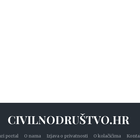
CIVILNODRUŠTVO.HR
ari portal
O nama
Izjava o privatnosti
O kolačićima
Konta