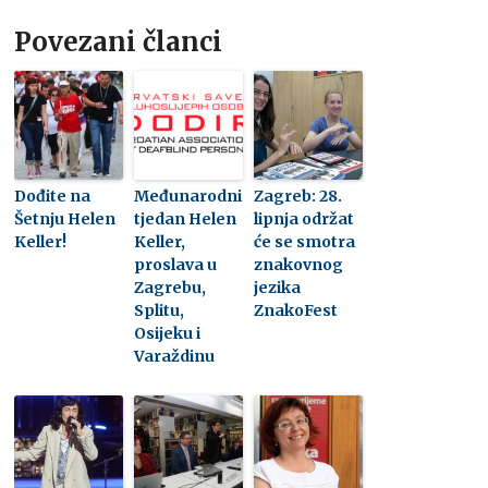
Povezani članci
Dođite na
Međunarodni
Zagreb: 28.
Šetnju Helen
tjedan Helen
lipnja održat
Keller!
Keller,
će se smotra
proslava u
znakovnog
Zagrebu,
jezika
Splitu,
ZnakoFest
Osijeku i
Varaždinu