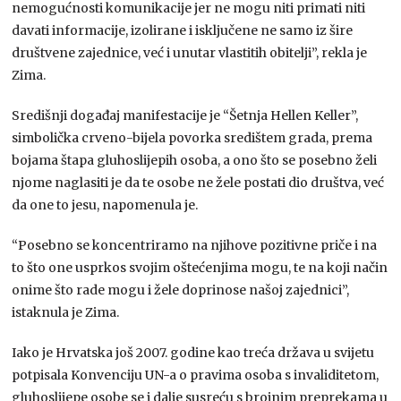
nemogućnosti komunikacije jer ne mogu niti primati niti
davati informacije, izolirane i isključene ne samo iz šire
društvene zajednice, već i unutar vlastitih obitelji”, rekla je
Zima.
Središnji događaj manifestacije je “Šetnja Hellen Keller”,
simbolička crveno-bijela povorka središtem grada, prema
bojama štapa gluhoslijepih osoba, a ono što se posebno želi
njome naglasiti je da te osobe ne žele postati dio društva, već
da one to jesu, napomenula je.
“Posebno se koncentriramo na njihove pozitivne priče i na
to što one usprkos svojim oštećenjima mogu, te na koji način
onime što rade mogu i žele doprinose našoj zajednici”,
istaknula je Zima.
Iako je Hrvatska još 2007. godine kao treća država u svijetu
potpisala Konvenciju UN-a o pravima osoba s invaliditetom,
gluhoslijepe osobe se i dalje susreću s brojnim preprekama u