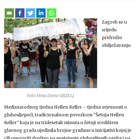
Zagreb se u
srijedu
pridružio
obilježavanju
Foto Hina Dario GRZELJ
Međunarodnog tjedna Hellen Keller – tjedna svjesnosti o
gluhosljepoći, tradicionalnom povorkom “Šetnja Hellen
Keller” koja je na tridesetak minuta u šetnji središtem
glavnog grada ujedinila brojne građane u inicijativi kojoj je
cilj upozoriti društvo na postojanje gluhoslijepih osoba i na