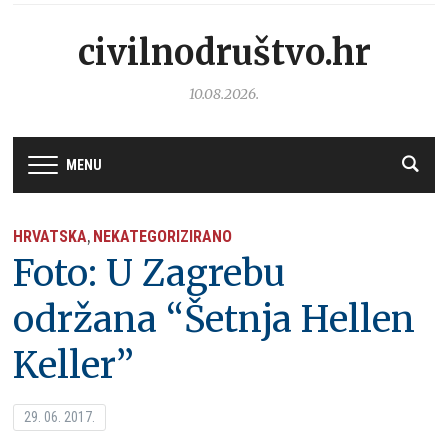
civilnodruštvo.hr
10.08.2026.
MENU
HRVATSKA
NEKATEGORIZIRANO
,
Foto: U Zagrebu
održana “Šetnja Hellen
Keller”
29. 06. 2017.