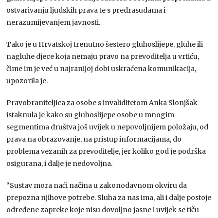
ostvarivanju ljudskih prava te s predrasudama i
nerazumijevanjem javnosti.
Tako je u Hrvatskoj trenutno šestero gluhoslijepe, gluhe ili
nagluhe djece koja nemaju pravo na prevoditelja u vrtiću,
čime im je već u najranijoj dobi uskraćena komunikacija,
upozorila je.
Pravobraniteljica za osobe s invaliditetom Anka Slonjšak
istaknula je kako su gluhoslijepe osobe u mnogim
segmentima društva još uvijek u nepovoljnijem položaju, od
prava na obrazovanje, na pristup informacijama, do
problema vezanih za prevoditelje, jer koliko god je podrška
osigurana, i dalje je nedovoljna.
“Sustav mora naći načina u zakonodavnom okviru da
prepozna njihove potrebe. Sluha za nas ima, ali i dalje postoje
određene zapreke koje nisu dovoljno jasne i uvijek se tiču