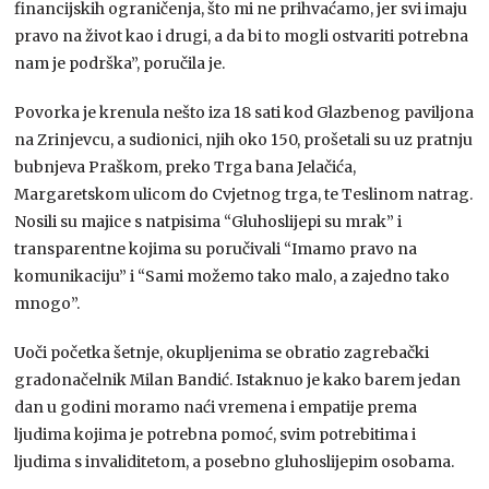
financijskih ograničenja, što mi ne prihvaćamo, jer svi imaju
pravo na život kao i drugi, a da bi to mogli ostvariti potrebna
nam je podrška”, poručila je.
Povorka je krenula nešto iza 18 sati kod Glazbenog paviljona
na Zrinjevcu, a sudionici, njih oko 150, prošetali su uz pratnju
bubnjeva Praškom, preko Trga bana Jelačića,
Margaretskom ulicom do Cvjetnog trga, te Teslinom natrag.
Nosili su majice s natpisima “Gluhoslijepi su mrak” i
transparentne kojima su poručivali “Imamo pravo na
komunikaciju” i “Sami možemo tako malo, a zajedno tako
mnogo”.
Uoči početka šetnje, okupljenima se obratio zagrebački
gradonačelnik Milan Bandić. Istaknuo je kako barem jedan
dan u godini moramo naći vremena i empatije prema
ljudima kojima je potrebna pomoć, svim potrebitima i
ljudima s invaliditetom, a posebno gluhoslijepim osobama.