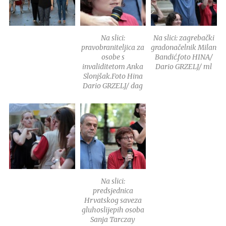
Na slici:
Na slici: zagrebački
pravobraniteljica za
gradonačelnik Milan
osobe s
Bandić.foto HINA/
invaliditetom Anka
Dario GRZELJ/ ml
Slonjšak.Foto Hina
Dario GRZELJ/ dag
Na slici:
predsjednica
Hrvatskog saveza
gluhoslijepih osoba
Sanja Tarczay