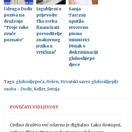
Udruga Dodir
Izgubljeni u
Sanja
poziva na
prijevodu:
Tarczay
druženje
Tko treba
uputila
“Tvoje ruke
financirati
otvoreno
zvuče
prevoditelje
pismo
poznato”
znakovnog
ministrici
jezika u
Divjak o
vrtićima?
diskriminaciji
gluhoslijepe
djece
Tags:
gluhosljepoća
,
Helen
,
Hrvatski savez gluhoslijepih
osoba - Dodir
,
Keller
,
šetnja
POVEĆATI VIDLJIVOST
Civilno društvo već odavno je digitalno. Lako dostupni,