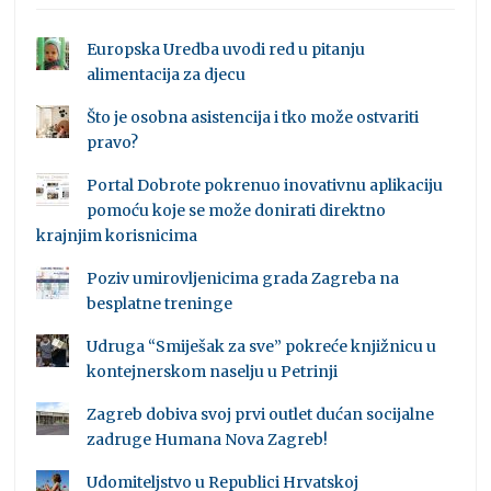
Europska Uredba uvodi red u pitanju
alimentacija za djecu
Što je osobna asistencija i tko može ostvariti
pravo?
Portal Dobrote pokrenuo inovativnu aplikaciju
pomoću koje se može donirati direktno
krajnjim korisnicima
Poziv umirovljenicima grada Zagreba na
besplatne treninge
Udruga “Smiješak za sve” pokreće knjižnicu u
kontejnerskom naselju u Petrinji
Zagreb dobiva svoj prvi outlet dućan socijalne
zadruge Humana Nova Zagreb!
Udomiteljstvo u Republici Hrvatskoj