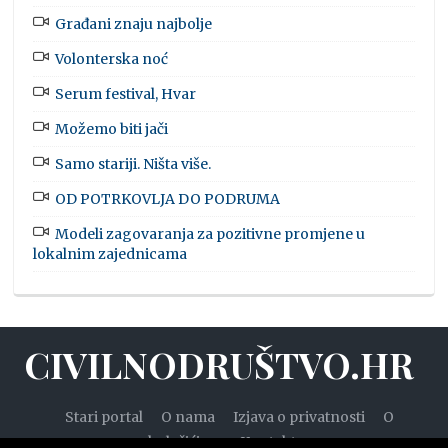
Građani znaju najbolje
Volonterska noć
Serum festival, Hvar
Možemo biti jači
Samo stariji. Ništa više.
OD POTRKOVLJA DO PODRUMA
Modeli zagovaranja za pozitivne promjene u
lokalnim zajednicama
CIVILNODRUŠTVO.HR
Stari portal
O nama
Izjava o privatnosti
O
kolačićima
Kontakt