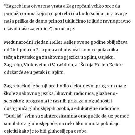
“Zagreb ima otvorena vrata a Zagrepčani veliko srce da
pomažu onima koji su u potrebi i da budu solidarni, a ovo je
naša prilika da damo prinos i uključimo te ljude ravnopravno
u život naše zajednice”, poručio je.
Međunarodni Tjedan Heller Keller ove se godine obilježava
od 26. lipnja do 2. srpnja a obuhvaća i smotre polaznika
tečaja hrvatskoga znakovnog jezika u Splitu, Osijeku,
Zagrebu, Vinkovcima i Varaždinu, a “Šetnja Hellen Keller”
održat će se u petak i u Splitu.
Zagrebačkoj je šetnji prethodio cjelodnevni program male
škole znakovnog jezika, likovnih radionica, glazbeno-
scenskog programa te raznih prikaza mogućnosti i
dostignuća gluhoslijepih osoba, a edukativne radionice
“Budi ja!” svim su zainteresiranima omogućile da, uz pomoć
simulatora gluhosljepoće, na nekoliko minuta pokušaju
osjetiti kako je to biti gluhoslijepa osoba.