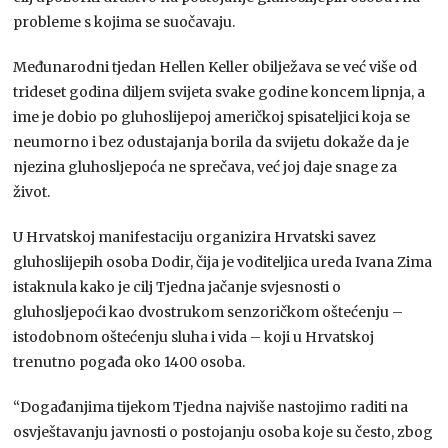
probleme s kojima se suočavaju.
Međunarodni tjedan Hellen Keller obilježava se već više od
trideset godina diljem svijeta svake godine koncem lipnja, a
ime je dobio po gluhoslijepoj američkoj spisateljici koja se
neumorno i bez odustajanja borila da svijetu dokaže da je
njezina gluhosljepoća ne sprečava, već joj daje snage za
život.
U Hrvatskoj manifestaciju organizira Hrvatski savez
gluhoslijepih osoba Dodir, čija je voditeljica ureda Ivana Zima
istaknula kako je cilj Tjedna jačanje svjesnosti o
gluhosljepoći kao dvostrukom senzoričkom oštećenju –
istodobnom oštećenju sluha i vida – koji u Hrvatskoj
trenutno pogađa oko 1400 osoba.
“Događanjima tijekom Tjedna najviše nastojimo raditi na
osvještavanju javnosti o postojanju osoba koje su često, zbog