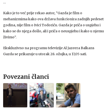
…
Kako je to već prije rekao autor, “Gazda je film o
mehanizmima kako ova država funkcionira zadnjih pedeset
godina, nije film o Ivici Todoriću. Gazda je priča o uspjehu i
kako se do njega došlo, ali i priča o neuspjehu i kako u njemu
živimo”.
Ekskluzivno na programu televizije Al Jazeera Balkans
Gazda se prikazuje u utorak 28. ožujka, u 17,05 sati.
Povezani članci