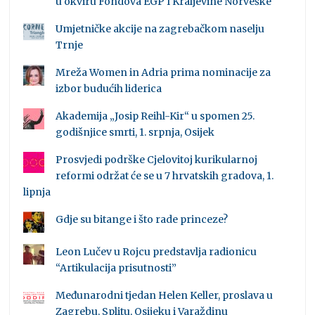
u okviru Fondova EGP I Kraljevine Norveške
Umjetničke akcije na zagrebačkom naselju
Trnje
Mreža Women in Adria prima nominacije za
izbor budućih liderica
Akademija „Josip Reihl-Kir“ u spomen 25.
godišnjice smrti, 1. srpnja, Osijek
Prosvjedi podrške Cjelovitoj kurikularnoj
reformi održat će se u 7 hrvatskih gradova, 1.
lipnja
Gdje su bitange i što rade princeze?
Leon Lučev u Rojcu predstavlja radionicu
“Artikulacija prisutnosti”
Međunarodni tjedan Helen Keller, proslava u
Zagrebu, Splitu, Osijeku i Varaždinu