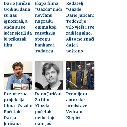
Dario Juričan:
Ekipa filma
Redatelj
Godinu dana
“Gazda” nudi
“Gazde”
su nas
novčanu
Dario Juričan:
ignorirali, a
nagradu
Todorić je
onda su se
onima koji
vrlo vješt i sve
jučer sjetili da
razotkriju
radi legalno.
bi prikazali
spregu
Ali to ne znači
film
bankara i
da je i –
Todorića
pošteno
Premijerna
Dario Juričan:
Premijera
projekcija
Za film
autorske
filma “Gazda:
‘Gazda:
predstave
Početak”
početak’
Vedrane
Darija
nedostaje
Klepice
Juričana
nam još