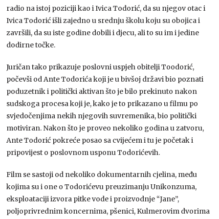
radio na istoj poziciji kao i Ivica Todorić, da su njegov otac i
Ivica Todorić išli zajedno u srednju školu koju su obojica i
završili, da su iste godine dobili i djecu, ali to su im i jedine
dodirne točke.
Juričan tako prikazuje poslovni uspjeh obitelji Toodorić,
počevši od Ante Todorića koji je u bivšoj državi bio poznati
poduzetnik i politički aktivan što je bilo prekinuto nakon
sudskoga procesa koji je, kako je to prikazano u filmu po
svjedočenjima nekih njegovih suvremenika, bio politički
motiviran. Nakon što je proveo nekoliko godina u zatvoru,
Ante Todorić pokreće posao sa cvijećem i tu je početak i
pripovijest o poslovnom usponu Todorićevih.
Film se sastoji od nekoliko dokumentarnih cjelina, među
kojima su i one o Todorićevu preuzimanju Unikonzuma,
eksploataciji izvora pitke vode i proizvodnje “Jane”,
poljoprivrednim koncernima, pšenici, Kulmerovim dvorima