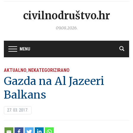
civilnodruštvo.hr
09.08.2026.
MENU
AKTUALNO
NEKATEGORIZIRANO
,
Gazda na Al Jazeeri
Balkans
27. 03. 2017.