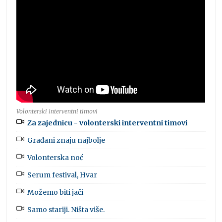
Volonterski interventni timovi
Za zajednicu - volonterski interventni timovi
Građani znaju najbolje
Volonterska noć
Serum festival, Hvar
Možemo biti jači
Samo stariji. Ništa više.