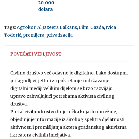
20.000
dolara
Tags:
Agrokor
,
Al Jazeera Balkans
,
Film
,
Gazda
,
Ivica
Todorić
,
premijera
,
privatizacija
POVEĆATI VIDLJIVOST
Civilno društvo već odavno je digitalno. Lako dostupni,
prilagodljivi, jeftini za pokretanje i održavanje –
digitalni mediji velikim dijelom se brzo razvijaju
upravo zahvaljujući potrebama aktivista civilnog
društva.
Portal civilnodrustvo.hr je točka koja ih umrežuje,
objedinjuje informacije iz širokog spektra djelatnosti,
aktivnosti i promišljanja aktera građanskog aktivizma
i kreatora civilnih inicijativa.