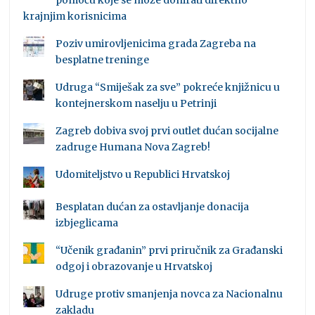
pomoću koje se može donirati direktno
krajnjim korisnicima
Poziv umirovljenicima grada Zagreba na
besplatne treninge
Udruga “Smiješak za sve” pokreće knjižnicu u
kontejnerskom naselju u Petrinji
Zagreb dobiva svoj prvi outlet dućan socijalne
zadruge Humana Nova Zagreb!
Udomiteljstvo u Republici Hrvatskoj
Besplatan dućan za ostavljanje donacija
izbjeglicama
“Učenik građanin” prvi priručnik za Građanski
odgoj i obrazovanje u Hrvatskoj
Udruge protiv smanjenja novca za Nacionalnu
zakladu