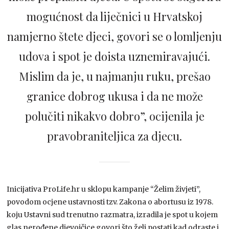
mogućnost da liječnici u Hrvatskoj
namjerno štete djeci, govori se o lomljenju
udova i spot je doista uznemiravajući.
Mislim da je, u najmanju ruku, prešao
granice dobrog ukusa i da ne može
polučiti nikakvo dobro”, ocijenila je
pravobraniteljica za djecu.
Inicijativa ProLife.hr u sklopu kampanje “Želim živjeti”,
povodom ocjene ustavnosti tzv. Zakona o abortusu iz 1978.
koju Ustavni sud trenutno razmatra, izradila je spot u kojem
glas nerođene djevojčice govori što želi postati kad odraste i