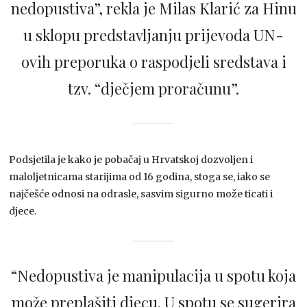
nedopustiva”, rekla je Milas Klarić za Hinu
u sklopu predstavljanju prijevoda UN-
ovih preporuka o raspodjeli sredstava i
tzv. “dječjem proračunu”.
Podsjetila je kako je pobačaj u Hrvatskoj dozvoljen i
maloljetnicama starijima od 16 godina, stoga se, iako se
najčešće odnosi na odrasle, sasvim sigurno može ticati i
djece.
“Nedopustiva je manipulacija u spotu koja
može preplašiti djecu. U spotu se sugerira