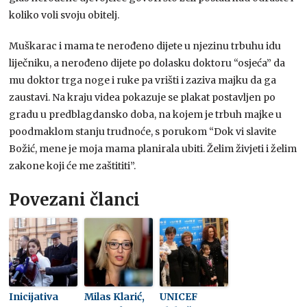
koliko voli svoju obitelj.
Muškarac i mama te nerođeno dijete u njezinu trbuhu idu
liječniku, a nerođeno dijete po dolasku doktoru “osjeća” da
mu doktor trga noge i ruke pa vrišti i zaziva majku da ga
zaustavi. Na kraju videa pokazuje se plakat postavljen po
gradu u predblagdansko doba, na kojem je trbuh majke u
poodmaklom stanju trudnoće, s porukom “Dok vi slavite
Božić, mene je moja mama planirala ubiti. Želim živjeti i želim
zakone koji će me zaštititi”.
Povezani članci
Inicijativa
Milas Klarić,
UNICEF