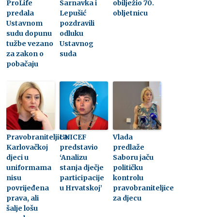
ProLife
Sarnavka i
obilježio 70.
predala
Lepušić
obljetnicu
Ustavnom
pozdravili
sudu dopunu
odluku
tužbe vezano
Ustavnog
za zakon o
suda
pobačaju
Pravobraniteljica:
UNICEF
Vlada
Karlovačkoj
predstavio
predlaže
djeci u
‘Analizu
Saboru jaču
uniformama
stanja dječje
političku
nisu
participacije
kontrolu
povrijeđena
u Hrvatskoj’
pravobraniteljice
prava, ali
za djecu
šalje lošu