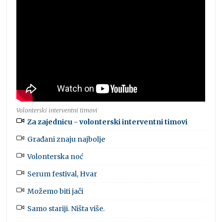
Volonterski interventni timovi
Za zajednicu - volonterski interventni timovi
Građani znaju najbolje
Volonterska noć
Serum festival, Hvar
Možemo biti jači
Samo stariji. Ništa više.