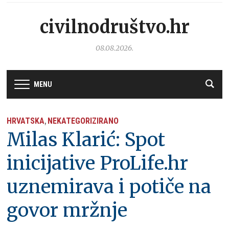
civilnodruštvo.hr
08.08.2026.
MENU
HRVATSKA
NEKATEGORIZIRANO
,
Milas Klarić: Spot
inicijative ProLife.hr
uznemirava i potiče na
govor mržnje