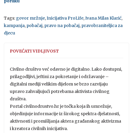
poruku
Tags:
govor mržnje
,
Inicijativa ProLife
,
Ivana Milas Klarić
,
kampanja
,
pobačaj
,
pravo na pobačaj
,
pravobraniteljica za
djecu
POVEĆATI VIDLJIVOST
Civilno društvo već odavno je digitalno. Lako dostupni,
prilagodljivi, jeftini za pokretanje i održavanje –
digitalni mediji velikim dijelom se brzo razvijaju
upravo zahvaljujući potrebama aktivista civilnog
društva.
Portal civilnodrustvo.hr je točka koja ih umrežuje,
objedinjuje informacije iz širokog spektra djelatnosti,
aktivnosti i promišljanja aktera građanskog aktivizma
i kreatora civilnih inicijativa.