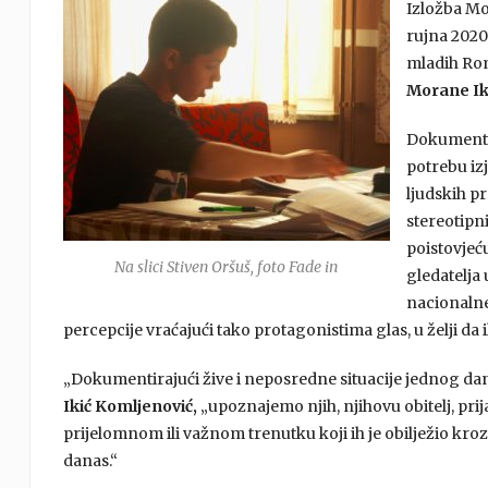
Izložba Mo
rujna 2020.
mladih Rom
Morane Ik
Dokumentar
potrebu iz
ljudskih pr
stereotipn
poistovjeć
Na slici Stiven Oršuš, foto Fade in
gledatelja
nacionalne
percepcije vraćajući tako protagonistima glas, u želji da i
„Dokumentirajući žive i neposredne situacije jednog dan
Ikić Komljenović,
„upoznajemo njih, njihovu obitelj, prij
prijelomnom ili važnom trenutku koji ih je obilježio kroz
danas.“