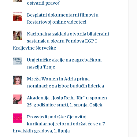
ostvariti pravo?
Besplatni dokumentarni filmovi u
Restartovoj online videoteci
Nacionalna zaklada otvorila bilateralni
sastanak u okviru Fondova EGP I
Kraljevine Norveške
Umjetničke akcije na zagrebačkom
naselju Trnje
Mreža Women in Adria prima
nominacije za izbor budućih liderica
Akademija „Josip Reihl-Kir“ u spomen
25. godišnjice smrti, 1. srpnja, Osijek
Prosvjedi podrške Cjelovitoj
kurikularnoj reformi održat će se u 7
hrvatskih gradova, 1. lipnja