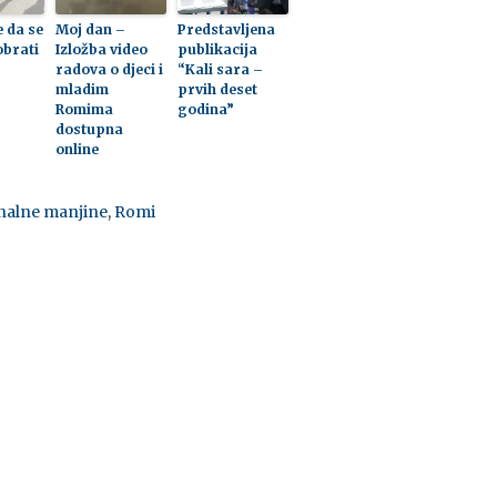
e da se
Moj dan –
Predstavljena
obrati
Izložba video
publikacija
radova o djeci i
“Kali sara –
mladim
prvih deset
Romima
godina”
dostupna
online
nalne manjine
,
Romi