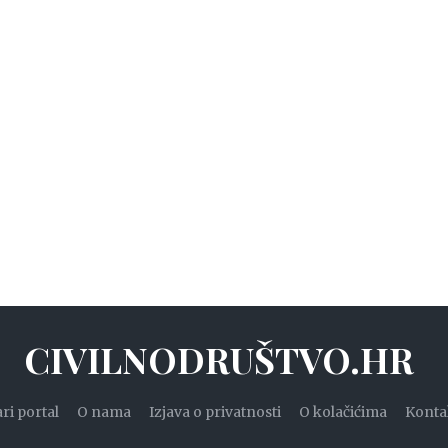
CIVILNODRUŠTVO.HR
ari portal
O nama
Izjava o privatnosti
O kolačićima
Konta