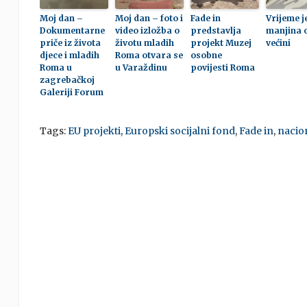
Moj dan –
Moj dan – foto i
Fade in
Vrijeme j
Dokumentarne
video izložba o
predstavlja
manjina 
priče iz života
životu mladih
projekt Muzej
većini
djece i mladih
Roma otvara se
osobne
Roma u
u Varaždinu
povijesti Roma
zagrebačkoj
Galeriji Forum
Tags:
EU projekti
,
Europski socijalni fond
,
Fade in
,
nacio