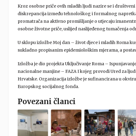
Kroz osobne priče ovih mladih ljudi nazire se i društveni 
diskrepancija između tehnološkog i formalnog napretka s
promatrača na aktivno promišljanje o utjecaju imanent
osobne životne priče, uslijed naslijeđenog tumačenja odnos
U sklopu izložbe Moj dan – život djece i mladih Roma ku
sukladno propisanim epidemiološkim mjerama, a postav s
Izložba je dio projekta Uključivanje Roma – Ispunjavanj
nacionalne manjine – FAZA I kojeg provodi Ured za ljud
Hrvatske. Organizacija izložbe je sufinancirana u okviru
Europskog socijalnog fonda.
Povezani članci