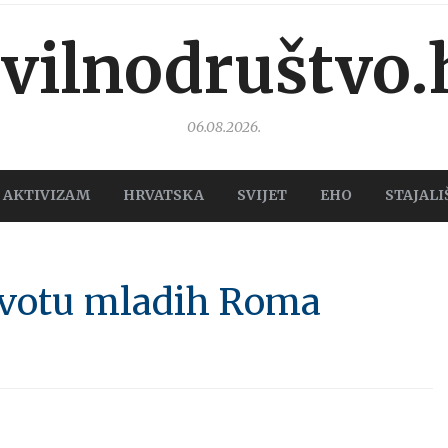
ivilnodruštvo.
06.08.2026.
AKTIVIZAM
HRVATSKA
SVIJET
EHO
STAJALI
životu mladih Roma