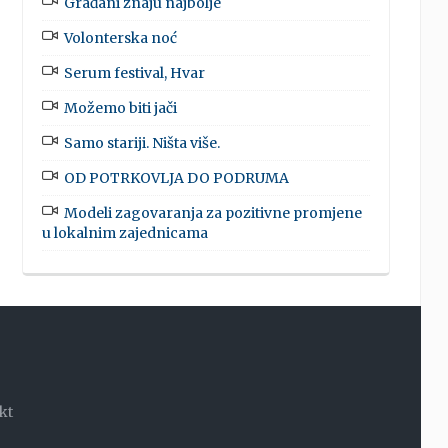
Građani znaju najbolje
Volonterska noć
Serum festival, Hvar
Možemo biti jači
Samo stariji. Ništa više.
OD POTRKOVLJA DO PODRUMA
Modeli zagovaranja za pozitivne promjene
u lokalnim zajednicama
kt