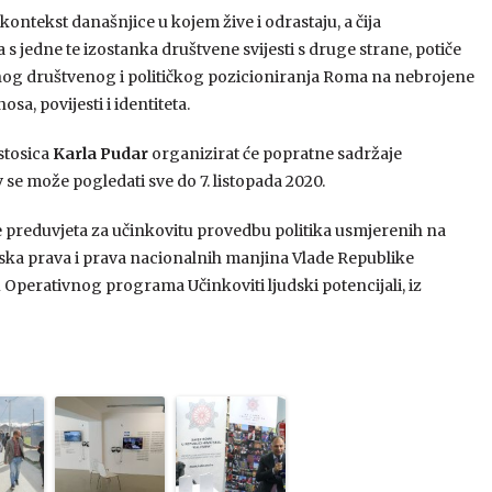
kontekst današnjice u kojem žive i odrastaju, a čija
 jedne te izostanka društvene svijesti s druge strane, potiče
nog društvenog i političkog pozicioniranja Roma na nebrojene
a, povijesti i identiteta.
stosica
Karla Pudar
organizirat će popratne sadržaje
e može pogledati sve do 7. listopada 2020.
e preduvjeta za učinkovitu provedbu politika usmjerenih na
ska prava i prava nacionalnih manjina Vlade Republike
 Operativnog programa Učinkoviti ljudski potencijali, iz