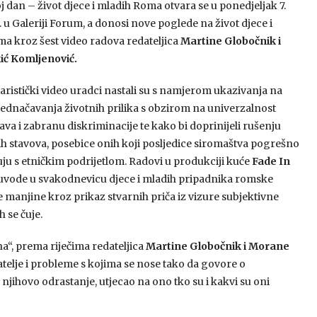
j dan – život djece i mladih Roma otvara se u ponedjeljak 7.
 u Galeriji Forum, a donosi nove poglede na život djece i
a kroz šest video radova redateljica
Martine Globočnik i
ić Komljenović.
istički video uradci nastali su s namjerom ukazivanja na
jednačavanja životnih prilika s obzirom na univerzalnost
ava i zabranu diskriminacije te kako bi doprinijeli rušenju
ih stavova, posebice onih koji posljedice siromaštva pogrešno
uju s etničkim podrijetlom. Radovi u produkciji kuće
Fade In
 uvode u svakodnevicu djece i mladih pripadnika romske
 manjine kroz prikaz stvarnih priča iz vizure subjektivne
h se čuje.
a“, prema riječima redateljica
Martine Globočnik i Morane
atelje i probleme s kojima se nose tako da govore o
 njihovo odrastanje, utjecao na ono tko su i kakvi su oni