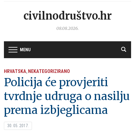
civilnodruštvo.hr
08.08.2026.
MENU
HRVATSKA
NEKATEGORIZIRANO
,
Policija će provjeriti
tvrdnje udruga o nasilju
prema izbjeglicama
30. 05. 2017.