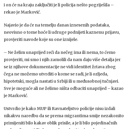
i on će na kraju zaključiti je li policija nešto pogriješila –
rekao je Marković.
Najavio je da će na temelju danas iznesenih podataka,
neovisno o tome hoće li udruge podnijeti kaznenu prijavu,
provjeriti navode koje su one iznijele.
– Ne želim unaprijed reći da nečeg ima ili nema, to ćemo
provjeriti, mi smo i njih zamolili da nam daju više detalja jer
se iz njihove dokumentacije ne vidi identitet žrtava zbog
čega ne možemo utvrditi o kome se radi, je li ozljeda,
hipotetski, mogla nastati u Srbiji ili u međusobnoj tučnjavi.
Sve je moguće ali ne želimo ništa odbaciti unaprijed – kazao
je Marković.
Ustvrdio je kako MUP ili Ravnateljstvo policije nisu izdali
nikakvu naredbu da se prema migrantima smije nezakonito
primijeniti bilo kakav oblik prisile, a je li bilo pojedinačnih