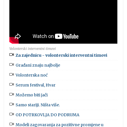
Volonterski interventni timovi
Za zajednicu - volonterski interventni timovi
Građani znaju najbolje
Volonterska noć
Serum festival, Hvar
Možemo biti jači
Samo stariji. Ništa više.
OD POTRKOVLJA DO PODRUMA
Modeli zagovaranja za pozitivne promjene u