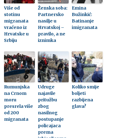
Više od
Ženska soba:
Emina
stotinu
Partnersko
Bužinkić:
migranata
nasilje u
Batinanje
vraćeno iz
Hrvatskoj –
imigranata
Hrvatske u
pravilo, a ne
Srbiju
iznimka
Rumunjska
Udruge
Koliko smije
na Crnom
najavile
boljeti
moru
pritužbu
razbijena
presrela više
zbog
glava?
od 200
nasilnog
migranata
postupanje
policajaca
prema