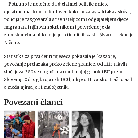
– Potpuno je netočno da djelatnici policije prijete
djelatnicima doma u Karlovcu kako bi zataškali takav slučaj,
policija je razgovarala s ravnateljicom i odgajateljem djece
migranata i njihovim skrbnikom i potvrđeno je da
zaposlenicima nitko nije prijetio niti ih zastrašivao – rekao je
Ničeno.
Statistika za prva četiri mjeseca pokazala je, kazao je,
povećanje prelazaka preko zelene granice. Od 1113 takvih
slučajeva, 380 se događa na unutarnjoj granici EU prema
Sloveniji. Od tog broja čak 180 ljudi je u Hrvatskoj tražilo azil
a među njima je 31 maloljetnik.
Povezani članci