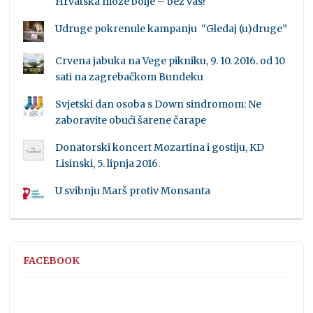
Hrvatska može bolje – bez vas!
Udruge pokrenule kampanju “Gledaj (u)druge”
Crvena jabuka na Vege pikniku, 9. 10. 2016. od 10
sati na zagrebačkom Bundeku
Svjetski dan osoba s Down sindromom: Ne
zaboravite obući šarene čarape
Donatorski koncert Mozartina i gostiju, KD
Lisinski, 5. lipnja 2016.
U svibnju Marš protiv Monsanta
FACEBOOK