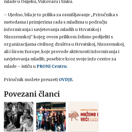
mlade u Osijeku, Vukovaru i Sisku.
– Ujedno, bila je to prilika za osmišljavanje „Priručnika s
metodama i primjerima rada s mladima u području
informiranja i savjetovanja mladih u Hrvatskoj i
Nizozemskoj“ kojeg ovom prilikom želimo podijeliti s
organizacijama civilnog društva u Hrvatskoj, Nizozemskoj,
ali i širom Europe, koje provode aktivnosti informiranja i
savjetovanja mladih, posebice kroz svoje info centre za
mlade – ističu u
PRONI Centru
.
Priručnik možete preuzeti
OVDJE
.
Povezani članci