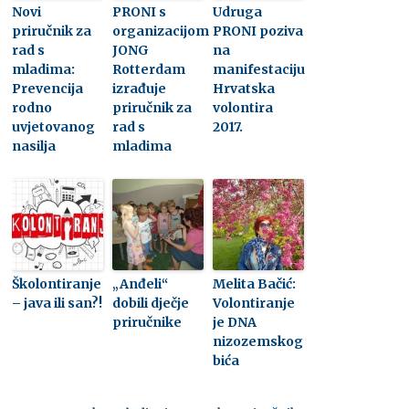
Novi
PRONI s
Udruga
priručnik za
organizacijom
PRONI poziva
rad s
JONG
na
mladima:
Rotterdam
manifestaciju
Prevencija
izrađuje
Hrvatska
rodno
priručnik za
volontira
uvjetovanog
rad s
2017.
nasilja
mladima
Školontiranje
„Anđeli“
Melita Bačić:
– java ili san?!
dobili dječje
Volontiranje
priručnike
je DNA
nizozemskog
bića