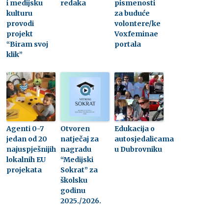
i medijsku
redaka
pismenosti
kulturu
za buduće
provodi
volontere/ke
projekt
Voxfeminae
“Biram svoj
portala
klik”
Agenti 0-7
Otvoren
Edukacija o
jedan od 20
natječaj za
autosjedalicama
najuspješnijih
nagradu
u Dubrovniku
lokalnih EU
“Medijski
projekata
Sokrat” za
školsku
godinu
2025./2026.