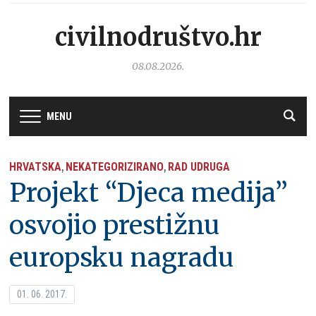
civilnodruštvo.hr
08.08.2026.
MENU
HRVATSKA
NEKATEGORIZIRANO
RAD UDRUGA
,
,
Projekt “Djeca medija”
osvojio prestižnu
europsku nagradu
01. 06. 2017.