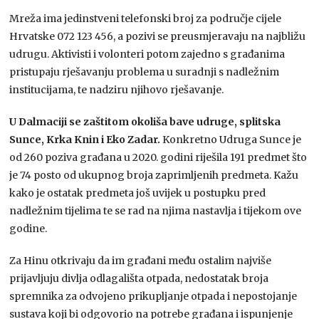
Mreža ima jedinstveni telefonski broj za područje cijele
Hrvatske 072 123 456, a pozivi se preusmjeravaju na najbližu
udrugu. Aktivisti i volonteri potom zajedno s građanima
pristupaju rješavanju problema u suradnji s nadležnim
institucijama, te nadziru njihovo rješavanje.
U Dalmaciji se zaštitom okoliša bave udruge, splitska
Sunce, Krka Knin i Eko Zadar.
Konkretno Udruga Sunce je
od 260 poziva građana u 2020. godini riješila 191 predmet što
je 74 posto od ukupnog broja zaprimljenih predmeta. Kažu
kako je ostatak predmeta još uvijek u postupku pred
nadležnim tijelima te se rad na njima nastavlja i tijekom ove
godine.
Za Hinu otkrivaju da im građani među ostalim najviše
prijavljuju divlja odlagališta otpada, nedostatak broja
spremnika za odvojeno prikupljanje otpada i nepostojanje
sustava koji bi odgovorio na potrebe građana i ispunjenje