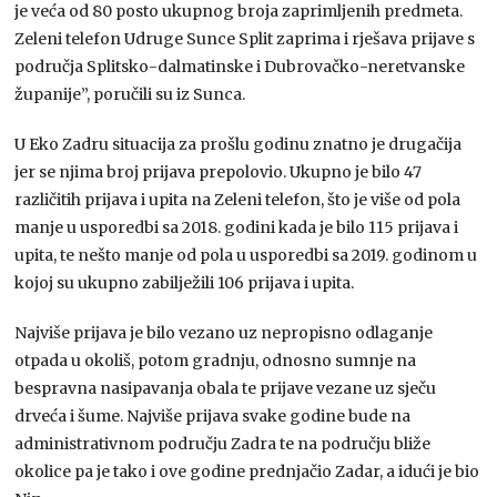
je veća od 80 posto ukupnog broja zaprimljenih predmeta.
Zeleni telefon Udruge Sunce Split zaprima i rješava prijave s
područja Splitsko-dalmatinske i Dubrovačko-neretvanske
županije”, poručili su iz Sunca.
U Eko Zadru situacija za prošlu godinu znatno je drugačija
jer se njima broj prijava prepolovio. Ukupno je bilo 47
različitih prijava i upita na Zeleni telefon, što je više od pola
manje u usporedbi sa 2018. godini kada je bilo 115 prijava i
upita, te nešto manje od pola u usporedbi sa 2019. godinom u
kojoj su ukupno zabilježili 106 prijava i upita.
Najviše prijava je bilo vezano uz nepropisno odlaganje
otpada u okoliš, potom gradnju, odnosno sumnje na
bespravna nasipavanja obala te prijave vezane uz sječu
drveća i šume. Najviše prijava svake godine bude na
administrativnom području Zadra te na području bliže
okolice pa je tako i ove godine prednjačio Zadar, a idući je bio