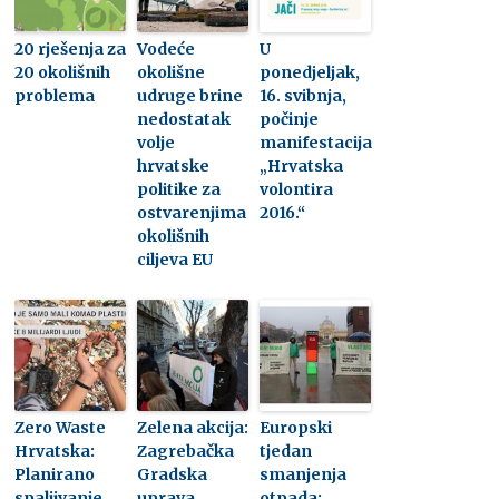
20 rješenja za
Vodeće
U
20 okolišnih
okolišne
ponedjeljak,
problema
udruge brine
16. svibnja,
nedostatak
počinje
volje
manifestacija
hrvatske
„Hrvatska
politike za
volontira
ostvarenjima
2016.“
okolišnih
ciljeva EU
Zero Waste
Zelena akcija:
Europski
Hrvatska:
Zagrebačka
tjedan
Planirano
Gradska
smanjenja
spaljivanje
uprava
otpada: