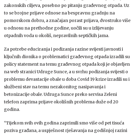
zakonskih ciljeva, posebno po pitanju građevnog otpada. Uz
to se brojne prijave odnose na bespravnu gradnju na
pomorskom dobru, a značajan porast prijava, dvostruko više
u odnosu na prethodne godine, uočili su u izlijevanju
otpadnih voda u okoliš, nepravilnih septičkih jama.
Za potrebe educiranja i podizanja razine svijesti javnosti i
ključnih dionika o problematici građevnog otpada izradili su
policy statement na temu građevnog otpada koji je objavljen
na web stranici Udruge Sunce, a u svrhu podizanja svijesti o
problemu devastacije obale u doba Covid 19 krize izradili su i
službeni stav na temu nezakonitog nasipavanja i
betonizacije obale. Udruga Sunce preko servisa Zeleni
telefon zaprima prijave okolišnih problema duže od 20
godina.
“Tijekom svih ovih godina zaprimili smo više od pet tisuća
poziva građana, a uspješnost rješavanja na godišnjoj razini