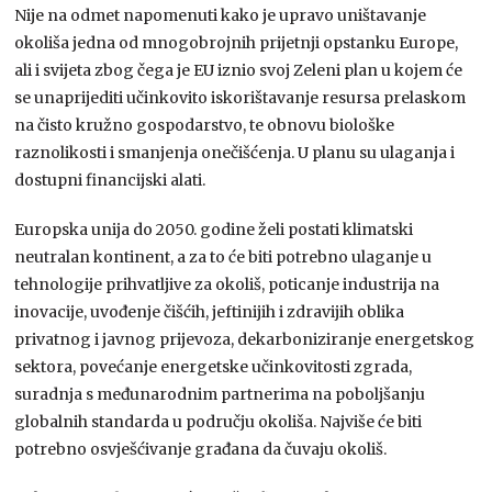
Nije na odmet napomenuti kako je upravo uništavanje
okoliša jedna od mnogobrojnih prijetnji opstanku Europe,
ali i svijeta zbog čega je EU iznio svoj Zeleni plan u kojem će
se unaprijediti učinkovito iskorištavanje resursa prelaskom
na čisto kružno gospodarstvo, te obnovu biološke
raznolikosti i smanjenja onečišćenja. U planu su ulaganja i
dostupni financijski alati.
Europska unija do 2050. godine želi postati klimatski
neutralan kontinent, a za to će biti potrebno ulaganje u
tehnologije prihvatljive za okoliš, poticanje industrija na
inovacije, uvođenje čišćih, jeftinijih i zdravijih oblika
privatnog i javnog prijevoza, dekarboniziranje energetskog
sektora, povećanje energetske učinkovitosti zgrada,
suradnja s međunarodnim partnerima na poboljšanju
globalnih standarda u području okoliša. Najviše će biti
potrebno osvješćivanje građana da čuvaju okoliš.