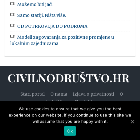
Možemo biti jači
Samo stariji. Ništa više.
OD POTRKOVLJA DO PODRUMA
Modeli zagovaranja za pozitivne promjene u
lokalnim zajednicama
CIVILNODRUŠTVO.HR
Stari portal
O nama
Izjava o privatnosti
O
kolačićima
Kontakt
We use cookies to ensure that we give you the best
experience on our website. If you continue to use this site we
will assume that you are happy with it.
© 2020. — Civilnodruštvo.hr. Sva prava pridržana.
Ok
Designed by
WPZOOM