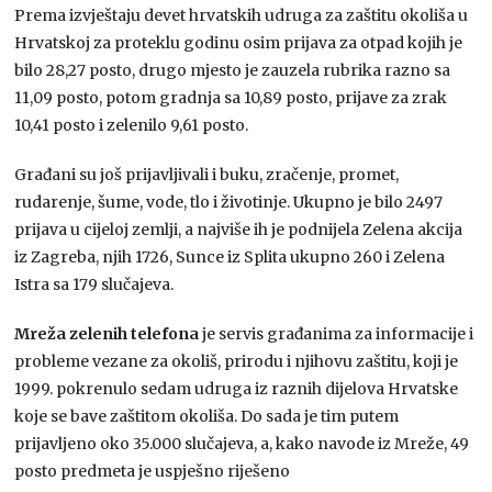
Prema izvještaju devet hrvatskih udruga za zaštitu okoliša u
Hrvatskoj za proteklu godinu osim prijava za otpad kojih je
bilo 28,27 posto, drugo mjesto je zauzela rubrika razno sa
11,09 posto, potom gradnja sa 10,89 posto, prijave za zrak
10,41 posto i zelenilo 9,61 posto.
Građani su još prijavljivali i buku, zračenje, promet,
rudarenje, šume, vode, tlo i životinje. Ukupno je bilo 2497
prijava u cijeloj zemlji, a najviše ih je podnijela Zelena akcija
iz Zagreba, njih 1726, Sunce iz Splita ukupno 260 i Zelena
Istra sa 179 slučajeva.
Mreža zelenih telefona
je servis građanima za informacije i
probleme vezane za okoliš, prirodu i njihovu zaštitu, koji je
1999. pokrenulo sedam udruga iz raznih dijelova Hrvatske
koje se bave zaštitom okoliša. Do sada je tim putem
prijavljeno oko 35.000 slučajeva, a, kako navode iz Mreže, 49
posto predmeta je uspješno riješeno