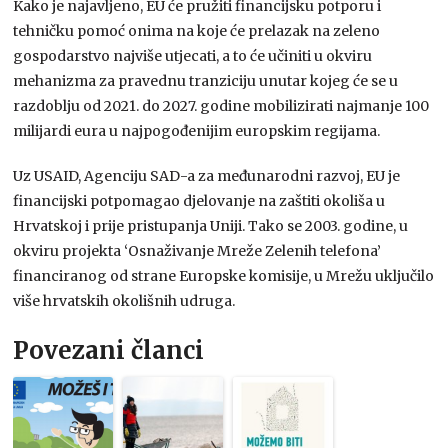
Kako je najavljeno, EU će pružiti financijsku potporu i
tehničku pomoć onima na koje će prelazak na zeleno
gospodarstvo najviše utjecati, a to će učiniti u okviru
mehanizma za pravednu tranziciju unutar kojeg će se u
razdoblju od 2021. do 2027. godine mobilizirati najmanje 100
milijardi eura u najpogođenijim europskim regijama.
Uz USAID, Agenciju SAD-a za međunarodni razvoj, EU je
financijski potpomagao djelovanje na zaštiti okoliša u
Hrvatskoj i prije pristupanja Uniji. Tako se 2003. godine, u
okviru projekta ‘Osnaživanje Mreže Zelenih telefona’
financiranog od strane Europske komisije, u Mrežu uključilo
više hrvatskih okolišnih udruga.
Povezani članci