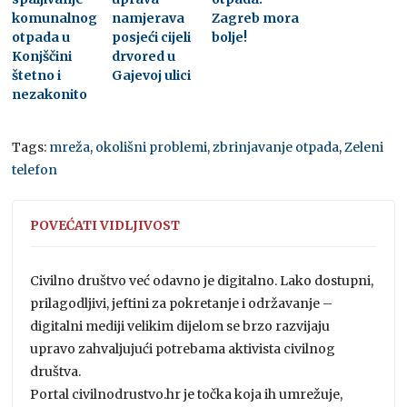
komunalnog
namjerava
Zagreb mora
otpada u
posjeći cijeli
bolje!
Konjščini
drvored u
štetno i
Gajevoj ulici
nezakonito
Tags:
mreža
,
okolišni problemi
,
zbrinjavanje otpada
,
Zeleni
telefon
POVEĆATI VIDLJIVOST
Civilno društvo već odavno je digitalno. Lako dostupni,
prilagodljivi, jeftini za pokretanje i održavanje –
digitalni mediji velikim dijelom se brzo razvijaju
upravo zahvaljujući potrebama aktivista civilnog
društva.
Portal civilnodrustvo.hr je točka koja ih umrežuje,