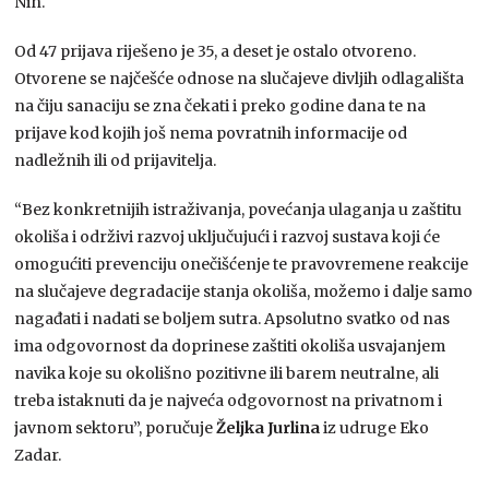
Nin.
Od 47 prijava riješeno je 35, a deset je ostalo otvoreno.
Otvorene se najčešće odnose na slučajeve divljih odlagališta
na čiju sanaciju se zna čekati i preko godine dana te na
prijave kod kojih još nema povratnih informacije od
nadležnih ili od prijavitelja.
“Bez konkretnijih istraživanja, povećanja ulaganja u zaštitu
okoliša i održivi razvoj uključujući i razvoj sustava koji će
omogućiti prevenciju onečišćenje te pravovremene reakcije
na slučajeve degradacije stanja okoliša, možemo i dalje samo
nagađati i nadati se boljem sutra. Apsolutno svatko od nas
ima odgovornost da doprinese zaštiti okoliša usvajanjem
navika koje su okolišno pozitivne ili barem neutralne, ali
treba istaknuti da je najveća odgovornost na privatnom i
javnom sektoru”, poručuje
Željka Jurlina
iz udruge Eko
Zadar.