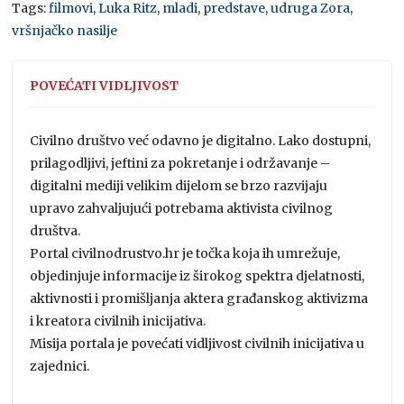
Tags:
filmovi
,
Luka Ritz
,
mladi
,
predstave
,
udruga Zora
,
vršnjačko nasilje
POVEĆATI VIDLJIVOST
Civilno društvo već odavno je digitalno. Lako dostupni,
prilagodljivi, jeftini za pokretanje i održavanje –
digitalni mediji velikim dijelom se brzo razvijaju
upravo zahvaljujući potrebama aktivista civilnog
društva.
Portal civilnodrustvo.hr je točka koja ih umrežuje,
objedinjuje informacije iz širokog spektra djelatnosti,
aktivnosti i promišljanja aktera građanskog aktivizma
i kreatora civilnih inicijativa.
Misija portala je povećati vidljivost civilnih inicijativa u
zajednici.