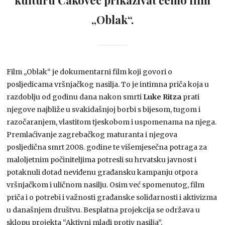
„Oblak“.
Film „Oblak“ je dokumentarni film koji govori o
posljedicama vršnjačkog nasilja. To je intimna priča koja u
razdoblju od godinu dana nakon smrti
Luke Ritza
prati
njegove najbliže u svakidašnjoj borbi s bijesom, tugom i
razočaranjem, vlastitom tjeskobom i uspomenama na njega.
Premlaćivanje zagrebačkog maturanta i njegova
posljedična smrt 2008. godine te višemjesečna potraga za
maloljetnim počiniteljima potresli su hrvatsku javnost i
potaknuli dotad neviđenu građansku kampanju otpora
vršnjačkom i uličnom nasilju. Osim već spomenutog, film
priča i o potrebi i važnosti građanske solidarnosti i aktivizma
u današnjem društvu. Besplatna projekcija se održava u
sklopu projekta “Aktivni mladi protiv nasilja”.