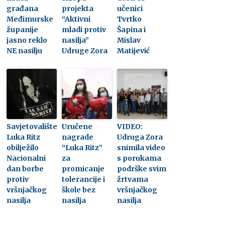
građana
projekta
učenici
Međimurske
“Aktivni
Tvrtko
županije
mladi protiv
Šapina i
jasno reklo
nasilja”
Mislav
NE nasilju
Udruge Zora
Matijević
Savjetovalište
Uručene
VIDEO:
Luka Ritz
nagrade
Udruga Zora
obilježilo
“Luka Ritz”
snimila video
Nacionalni
za
s porukama
dan borbe
promicanje
podrške svim
protiv
tolerancije i
žrtvama
vršnjačkog
škole bez
vršnjačkog
nasilja
nasilja
nasilja