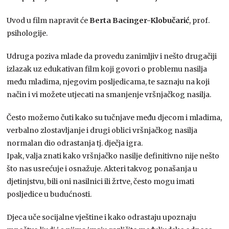
Uvod u film napravit će
Berta Bacinger-Klobučarić
, prof.
psihologije.
Udruga poziva mlade da provedu zanimljiv i nešto drugačiji
izlazak uz edukativan film koji govori o problemu nasilja
među mladima, njegovim posljedicama, te saznaju na koji
način i vi možete utjecati na smanjenje vršnjačkog nasilja.
Često možemo čuti kako su tučnjave među djecom i mladima,
verbalno zlostavljanje i drugi oblici vršnjačkog nasilja
normalan dio odrastanja tj. dječja igra.
Ipak, valja znati kako vršnjačko nasilje definitivno nije nešto
što nas usrećuje i osnažuje. Akteri takvog ponašanja u
djetinjstvu, bili oni nasilnici ili žrtve, često mogu imati
posljedice u budućnosti.
Djeca uče socijalne vještine i kako odrastaju upoznaju