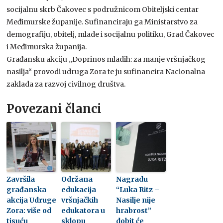
socijalnu skrb Čakovec s podružnicom Obiteljski centar
Međimurske županije. Sufinanciraju ga Ministarstvo za
demografiju, obitelj, mlade i socijalnu politiku, Grad Čakovec
i Međimurska županija.
Građansku akciju „Doprinos mladih: za manje vršnjačkog
nasilja“ provodi udruga Zora te ju sufinancira Nacionalna
zaklada za razvoj civilnog društva.
Povezani članci
Završila
Održana
Nagradu
građanska
edukacija
“Luka Ritz –
akcija Udruge
vršnjačkih
Nasilje nije
Zora: više od
edukatora u
hrabrost”
tisuću
sklopu
dobit će