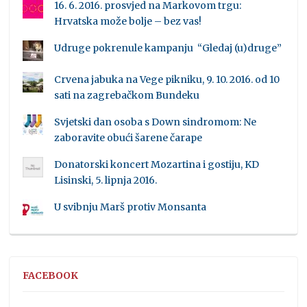
16. 6. 2016. prosvjed na Markovom trgu:
Hrvatska može bolje – bez vas!
Udruge pokrenule kampanju “Gledaj (u)druge”
Crvena jabuka na Vege pikniku, 9. 10. 2016. od 10
sati na zagrebačkom Bundeku
Svjetski dan osoba s Down sindromom: Ne
zaboravite obući šarene čarape
Donatorski koncert Mozartina i gostiju, KD
Lisinski, 5. lipnja 2016.
U svibnju Marš protiv Monsanta
FACEBOOK