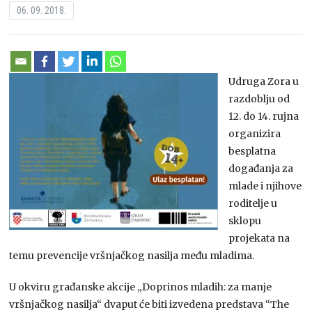
06. 09. 2018.
Udruga Zora u
razdoblju od
12. do 14. rujna
organizira
besplatna
događanja za
mlade i njihove
roditelje u
sklopu
projekata na
temu prevencije vršnjačkog nasilja među mladima.
U okviru građanske akcije „Doprinos mladih: za manje
vršnjačkog nasilja“ dvaput će biti izvedena predstava “The