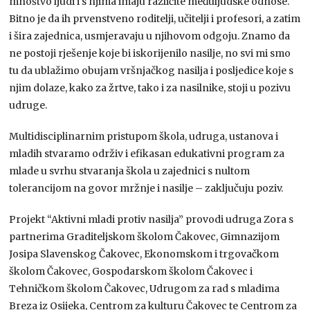
mnoštvo ljudi i s njima imaju različite međuljudske odnose.
Bitno je da ih prvenstveno roditelji, učitelji i profesori, a zatim
i šira zajednica, usmjeravaju u njihovom odgoju. Znamo da
ne postoji rješenje koje bi iskorijenilo nasilje, no svi mi smo
tu da ublažimo obujam vršnjačkog nasilja i posljedice koje s
njim dolaze, kako za žrtve, tako i za nasilnike, stoji u pozivu
udruge.
Multidisciplinarnim pristupom škola, udruga, ustanova i
mladih stvaramo održiv i efikasan edukativni program za
mlade u svrhu stvaranja škola u zajednici s nultom
tolerancijom na govor mržnje i nasilje – zaključuju poziv.
Projekt “Aktivni mladi protiv nasilja” provodi udruga Zora s
partnerima Graditeljskom školom Čakovec, Gimnazijom
Josipa Slavenskog Čakovec, Ekonomskom i trgovačkom
školom Čakovec, Gospodarskom školom Čakovec i
Tehničkom školom Čakovec, Udrugom za rad s mladima
Breza iz Osijeka, Centrom za kulturu Čakovec te Centrom za