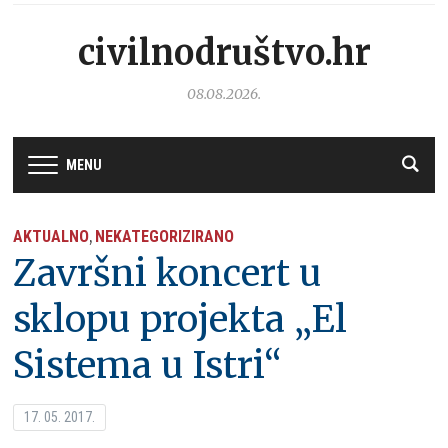
civilnodruštvo.hr
08.08.2026.
MENU
AKTUALNO
NEKATEGORIZIRANO
,
Završni koncert u
sklopu projekta „El
Sistema u Istri“
17. 05. 2017.