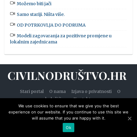
Možemo biti jači
Samo stariji. Ništa više.
OD POTRKOVLJA DO PODRUMA
Modeli zagovaranja za pozitivne promjene u
lokalnim zajednicama
CIVILNODRUŠTVO.HR
Stari portal
O nama
Izjava o privatnosti
O
kolačićima
Kontakt
We use cookies to ensure that we give you the best
experience on our website. If you continue to use this site we
will assume that you are happy with it.
© 2020. — Civilnodruštvo.hr. Sva prava pridržana.
Ok
Designed by
WPZOOM