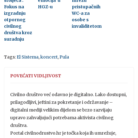
stoljeća’:
emocija’ u
mrežu
Fokus na
HGZ-u
pristupačnih
izgradnju
WC-a za
otpornog
osobe s
civilnog
invaliditetom
društva kroz
suradnju
Tags:
El Sistema
,
koncert
,
Pula
POVEĆATI VIDLJIVOST
Civilno društvo već odavno je digitalno. Lako dostupni,
prilagodljivi, jeftini za pokretanje i održavanje –
digitalni mediji velikim dijelom se brzo razvijaju
upravo zahvaljujući potrebama aktivista civilnog
društva.
Portal civilnodrustvo.hr je točka koja ih umrežuje,