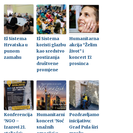
El Sistema
El Sistema
Humanitarna
Hrvatska u
koristi glazbu
akcija “Želim
punom
kao sredstvo
život” i
zamahu
postizanja
koncert 17.
društvene
prosinca
promjene
Konferencija
Humanitarni
Pozdravljamo
‘NGO –
koncert ‘Noć
inicijativu:
Izazovi 21.
snažnih
Grad Pula širi