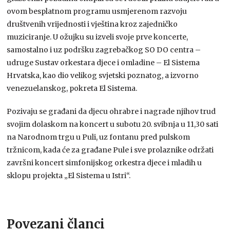
ovom besplatnom programu usmjerenom razvoju
društvenih vrijednosti i vještina kroz zajedničko
muziciranje. U ožujku su izveli svoje prve koncerte,
samostalno i uz podršku zagrebačkog SO DO centra –
udruge Sustav orkestara djece i omladine – El Sistema
Hrvatska, kao dio velikog svjetski poznatog, a izvorno
venezuelanskog, pokreta El Sistema.
Pozivaju se građani da djecu ohrabre i nagrade njihov trud
svojim dolaskom na koncert u subotu 20. svibnja u 11,30 sati
na Narodnom trgu u Puli, uz fontanu pred pulskom
tržnicom, kada će za građane Pule i sve prolaznike održati
završni koncert simfonijskog orkestra djece i mladih u
sklopu projekta „El Sistema u Istri“.
Povezani članci