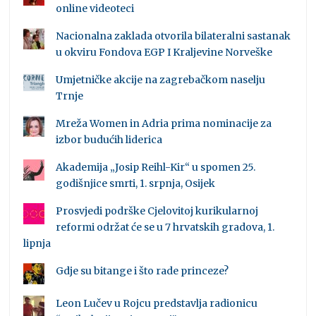
online videoteci
Nacionalna zaklada otvorila bilateralni sastanak
u okviru Fondova EGP I Kraljevine Norveške
Umjetničke akcije na zagrebačkom naselju
Trnje
Mreža Women in Adria prima nominacije za
izbor budućih liderica
Akademija „Josip Reihl-Kir“ u spomen 25.
godišnjice smrti, 1. srpnja, Osijek
Prosvjedi podrške Cjelovitoj kurikularnoj
reformi održat će se u 7 hrvatskih gradova, 1.
lipnja
Gdje su bitange i što rade princeze?
Leon Lučev u Rojcu predstavlja radionicu