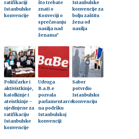
ratifikaciji
što trebate
Istanbulske
Istanbulske
znati o
konvencije za
konvencije
Konveciji o
bolju zaštitu
sprečavanju
žena od
nasilja nad
nasilja
ženama”
Političarke i
Udruga
Sabor
aktivistkinje,
B.a.B.e
potvrdio
katolkinje i
pozvala
Istanbulsku
ateistkinje –
parlamentarce
konvenciju
ujedinjene za
na podršku
ratifikaciju
Istanbulskoj
Istanbulske
konvenciji
konvencije