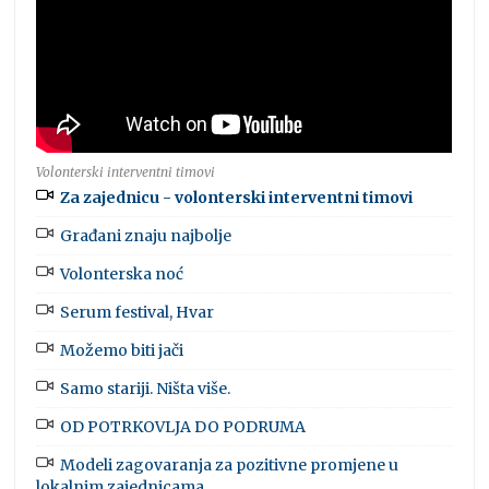
Volonterski interventni timovi
Za zajednicu - volonterski interventni timovi
Građani znaju najbolje
Volonterska noć
Serum festival, Hvar
Možemo biti jači
Samo stariji. Ništa više.
OD POTRKOVLJA DO PODRUMA
Modeli zagovaranja za pozitivne promjene u
lokalnim zajednicama