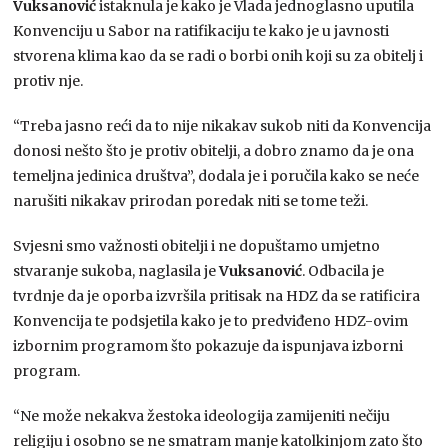
Vuksanović
istaknula je kako je Vlada jednoglasno uputila
Konvenciju u Sabor na ratifikaciju te kako je u javnosti
stvorena klima kao da se radi o borbi onih koji su za obitelj i
protiv nje.
“Treba jasno reći da to nije nikakav sukob niti da Konvencija
donosi nešto što je protiv obitelji, a dobro znamo da je ona
temeljna jedinica društva”, dodala je i poručila kako se neće
narušiti nikakav prirodan poredak niti se tome teži.
Svjesni smo važnosti obitelji i ne dopuštamo umjetno
stvaranje sukoba, naglasila je
Vuksanović
. Odbacila je
tvrdnje da je oporba izvršila pritisak na HDZ da se ratificira
Konvencija te podsjetila kako je to predviđeno HDZ-ovim
izbornim programom što pokazuje da ispunjava izborni
program.
“Ne može nekakva žestoka ideologija zamijeniti nečiju
religiju i osobno se ne smatram manje katolkinjom zato što