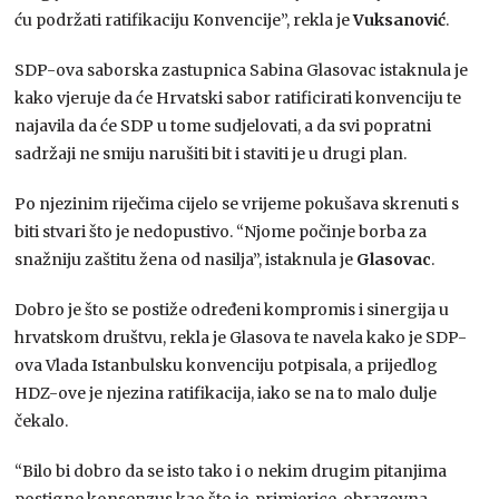
ću podržati ratifikaciju Konvencije”, rekla je
Vuksanović
.
SDP-ova saborska zastupnica Sabina Glasovac istaknula je
kako vjeruje da će Hrvatski sabor ratificirati konvenciju te
najavila da će SDP u tome sudjelovati, a da svi popratni
sadržaji ne smiju narušiti bit i staviti je u drugi plan.
Po njezinim riječima cijelo se vrijeme pokušava skrenuti s
biti stvari što je nedopustivo. “Njome počinje borba za
snažniju zaštitu žena od nasilja”, istaknula je
Glasovac
.
Dobro je što se postiže određeni kompromis i sinergija u
hrvatskom društvu, rekla je Glasova te navela kako je SDP-
ova Vlada Istanbulsku konvenciju potpisala, a prijedlog
HDZ-ove je njezina ratifikacija, iako se na to malo dulje
čekalo.
“Bilo bi dobro da se isto tako i o nekim drugim pitanjima
postigne konsenzus kao što je, primjerice, obrazovna