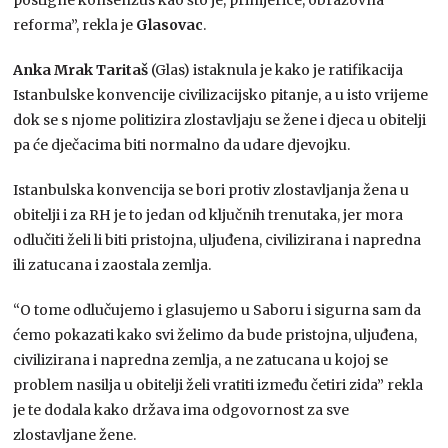
reforma”, rekla je
Glasovac
.
Anka Mrak Taritaš
(Glas) istaknula je kako je ratifikacija
Istanbulske konvencije civilizacijsko pitanje, a u isto vrijeme
dok se s njome politizira zlostavljaju se žene i djeca u obitelji
pa će dječacima biti normalno da udare djevojku.
Istanbulska konvencija se bori protiv zlostavljanja žena u
obitelji i za RH je to jedan od ključnih trenutaka, jer mora
odlučiti želi li biti pristojna, uljuđena, civilizirana i napredna
ili zatucana i zaostala zemlja.
“O tome odlučujemo i glasujemo u Saboru i sigurna sam da
ćemo pokazati kako svi želimo da bude pristojna, uljuđena,
civilizirana i napredna zemlja, a ne zatucana u kojoj se
problem nasilja u obitelji želi vratiti između četiri zida” rekla
je te dodala kako država ima odgovornost za sve
zlostavljane žene.