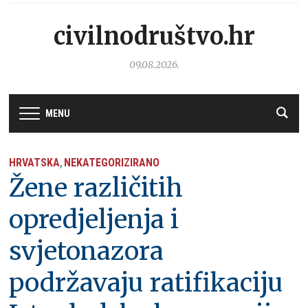
civilnodruštvo.hr
09.08.2026.
MENU
HRVATSKA
NEKATEGORIZIRANO
,
Žene različitih
opredjeljenja i
svjetonazora
podržavaju ratifikaciju