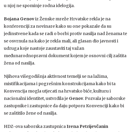
u njoj ne spominje rodna idelogija.
Bojana Genov
iz Ženske mreže Hrvatske rekla je na
konferenciji za novinare kako su one pokazale da su
jedinstvene kada se radi o borbi protiv nasilja nad ženama te
se osvrnula na kako je rekla mali, ali glasan dio javnosti i
udruga koje nastoje zaustaviti taj važan
međunarodnopravni dokument kojem je osnovni cilj zaštita
žena od nasilja.
Njihova višegodišnja aktivnost temelji se na lažima,
mistifikacijama i pogrešnim konstrukcijama kako bi ta
Konvencija mogla utjecati na hrvatsko biće, kulturu i
nacionalni identitet, ustvrdila je
Genov
. Pozvala je saborske
zastupnike i zastupnice da daju potporu Konvenciji kako bi
se zaštitilo žene od nasilja.
HDZ-ova saborska zastupnica
Irena Petrijevčanin