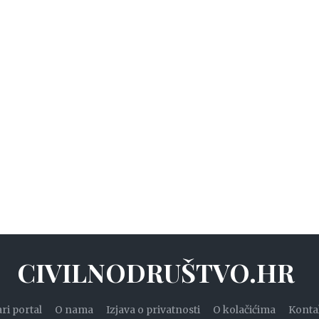
CIVILNODRUŠTVO.HR
ari portal
O nama
Izjava o privatnosti
O kolačićima
Konta