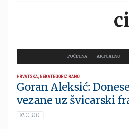
c
POČETNA
AKTUALNO
HRVATSKA
NEKATEGORIZIRANO
,
Goran Aleksić: Donese
vezane uz švicarski f
07. 03. 2018.