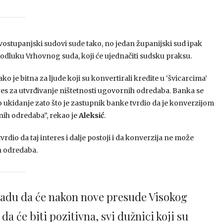
rvostupanjski sudovi sude tako, no jedan županijski sud ipak
odluku Vrhovnog suda, koji će ujednačiti sudsku praksu.
e bitna za ljude koji su konvertirali kredite u ‘švicarcima’
eres za utvrđivanje ništetnosti ugovornih odredaba. Banka se
o ukidanje zato što je zastupnik banke tvrdio da je konverzijom
nih odredaba”, rekao je
Aleksić
.
rdio da taj interes i dalje postoji i da konverzija ne može
h odredaba.
 nadu da će nakon nove presude Visokog
a će biti pozitivna, svi dužnici koji su