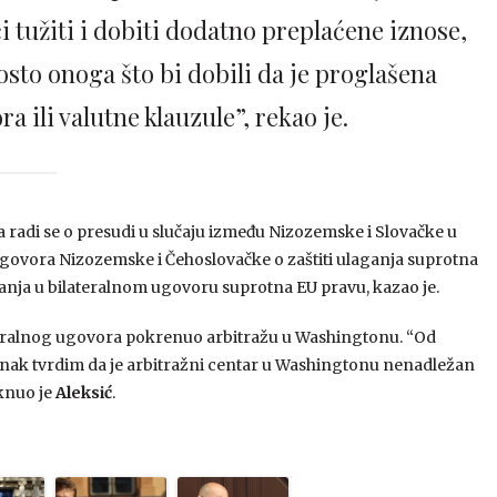
i tužiti i dobiti dodatno preplaćene iznose,
posto onoga što bi dobili da je proglašena
 ili valutne klauzule”, rekao je.
 radi se o presudi u slučaju između Nizozemske i Slovačke u
og ugovora Nizozemske i Čehoslovačke o zaštiti ulaganja suprotna
aganja u bilateralnom ugovoru suprotna EU pravu, kazao je.
lateralnog ugovora pokrenuo arbitražu u Washingtonu. “Od
nak tvrdim da je arbitražni centar u Washingtonu nenadležan
aknuo je
Aleksić
.