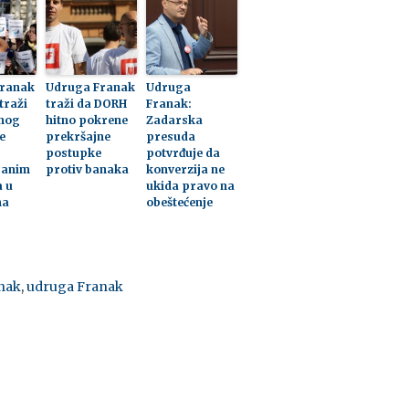
Franak
Udruga Franak
Udruga
traži
traži da DORH
Franak:
nog
hitno pokrene
Zadarska
e
prekršajne
presuda
postupke
potvrđuje da
ranim
protiv banaka
konverzija ne
a u
ukida pravo na
ma
obeštećenje
anak
,
udruga Franak