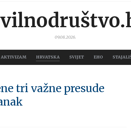
ivilnodruštvo.
09.08.2026.
AKTIVIZAM
HRVATSKA
SVIJET
EHO
STAJALI
ne tri važne presude
ranak