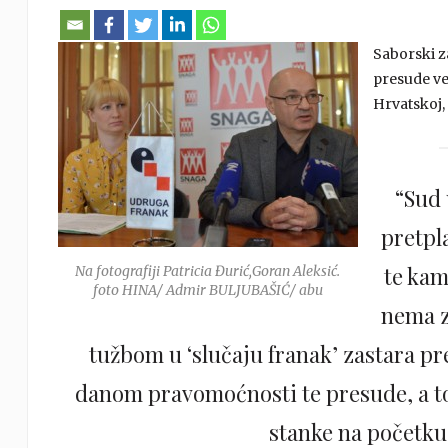
Saborski 
presude ve
Hrvatskoj,
“Sud 
pretpl
te kam
Na fotografiji Patricia Đurić,Goran Aleksić.
foto HINA/ Admir BULJUBAŠIĆ/ abu
nema z
tužbom u ‘slučaju franak’ zastara pr
danom pravomoćnosti te presude, a to j
stanke na početku