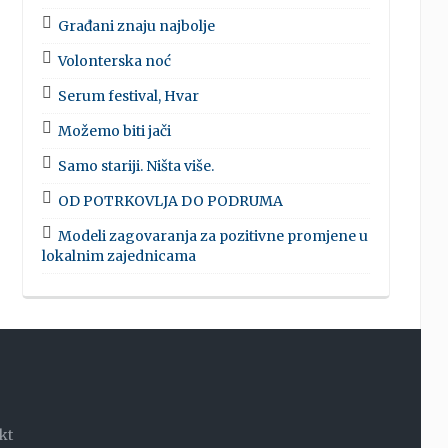
Građani znaju najbolje
Volonterska noć
Serum festival, Hvar
Možemo biti jači
Samo stariji. Ništa više.
OD POTRKOVLJA DO PODRUMA
Modeli zagovaranja za pozitivne promjene u
lokalnim zajednicama
kt