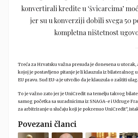
konvertirali kredite u ‘švicarcima’ moć
jer su u konverziji dobili svega 50 
kompletna ništetnost ugovora
Treća za Hrvatsku važna presuda je donesena u utorak, a
kojoj je postavljeno pitanje je li klauzula iz bilateraln
EU pravu. Sud EU-a je utvrdio da je klauzula o zaštiti ul
To je važno zato jer je UniCredit na temelju takvog bi
samog početka sa suradnicima iz SNAGA-e i Udruge Fra
za arbitriranje u slučaju koji je pokrenuo UniCredit”, ist
Povezani članci