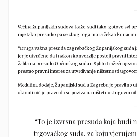
Većina županijskih sudova, kaže, sudi tako, gotovo svi p
nije tako presudio pa se zbog toga mora čekati konačnu 
“Druga važna presuda zagrebačkog Županijskog suda jako j
jer je utvrđeno da i nakon konverzije postoji pravni int
žalila na presudu Općinskog suda u Splitu tražeći njezin
prestao pravni interes za utvrđivanje ništetnosti ugovor
Međutim, dodaje, Županijski sud u Zagrebu je pravilno utv
ukinuti ničije pravo da se poziva na ništetnost ugovorni
“To je izvrsna presuda koja budi
trgovačkog suda, za koju vjerujem d