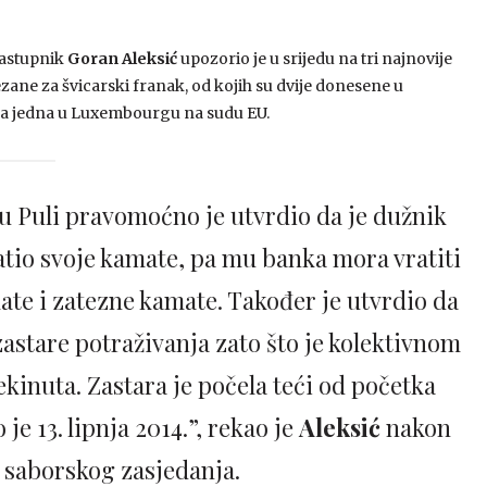
zastupnik
Goran Aleksić
upozorio je u srijedu na tri najnovije
zane za švicarski franak, od kojih su dvije donesene u
 a jedna u Luxembourgu na sudu EU.
u Puli pravomoćno je utvrdio da je dužnik
atio svoje kamate, pa mu banka mora vratiti
ate i zatezne kamate. Također je utvrdio da
astare potraživanja zato što je kolektivnom
ekinuta. Zastara je počela teći od početka
e 13. lipnja 2014.”, rekao je
Aleksić
nakon
 saborskog zasjedanja.