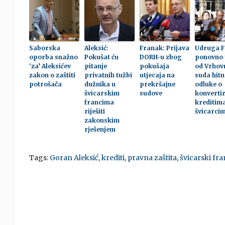
Saborska
Aleksić:
Franak: Prijava
Udruga 
oporba snažno
Pokušat ću
DORH-u zbog
ponovno 
‘za’ Aleksićev
pitanje
pokušaja
od Vrhov
zakon o zaštiti
privatnih tužbi
utjecaja na
suda hitn
potrošača
dužnika u
prekršajne
odluke o
švicarskim
sudove
konverti
francima
kreditim
riješiti
švicarci
zakonskim
rješenjem
Tags:
Goran Aleksić
,
krediti
,
pravna zaštita
,
švicarski fr