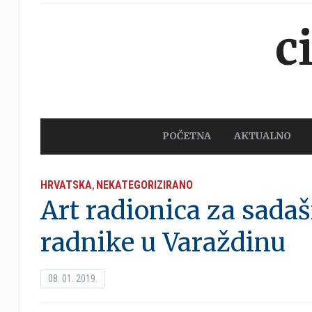
c
POČETNA
AKTUALNO
HRVATSKA
NEKATEGORIZIRANO
,
Art radionica za sadašn
radnike u Varaždinu
08. 01. 2019.