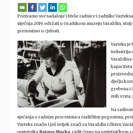
Pozivamo sve sadašnje i bivše radnice i radnike Varteksa d
siječnja 2019. održati u Gradskom muzeju Varaždin, stoji
prenosimo u cjelosti.
Varteks je 
industrija
Varaždina 
kapaciteta
proizvodnj
dječju konf
grebena i 
svih vrsta,
Na radioni
sjećanja o radnim procesima u različitim pogonima, pro
Varteks značio i još uvijek znači za Varaždin i čitavu V
umjetnika
Bojana Mucka
, radit ćemo na umjetničkom ra