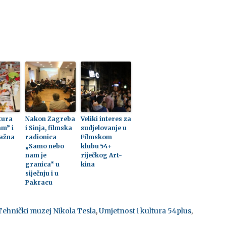
ltura
Nakon Zagreba
Veliki interes za
am” i
i Sinja, filmska
sudjelovanje u
važna
radionica
Filmskom
„Samo nebo
klubu 54+
nam je
riječkog Art-
granica“ u
kina
siječnju i u
Pakracu
Tehnički muzej Nikola Tesla
,
Umjetnost i kultura 54plus
,