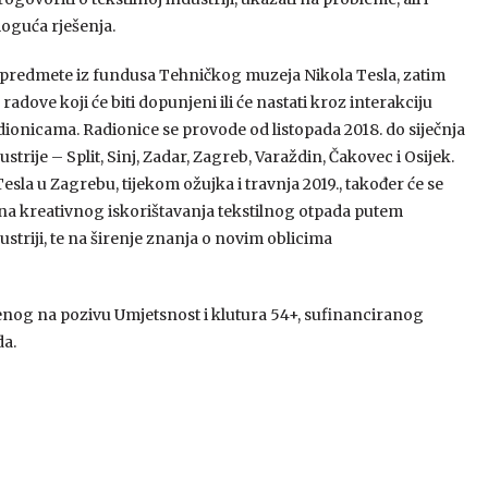
oguća rješenja.
z predmete iz fundusa Tehničkog muzeja Nikola Tesla, zatim
adove koji će biti dopunjeni ili će nastati kroz interakciju
dionicama. Radionice se provode od listopada 2018. do siječnja
ustrije – Split, Sinj, Zadar, Zagreb, Varaždin, Čakovec i Osijek.
sla u Zagrebu, tijekom ožujka i travnja 2019., također će se
ina kreativnog iskorištavanja tekstilnog otpada putem
dustriji, te na širenje znanja o novim oblicima
nog na pozivu Umjetsnost i klutura 54+, sufinanciranog
da.