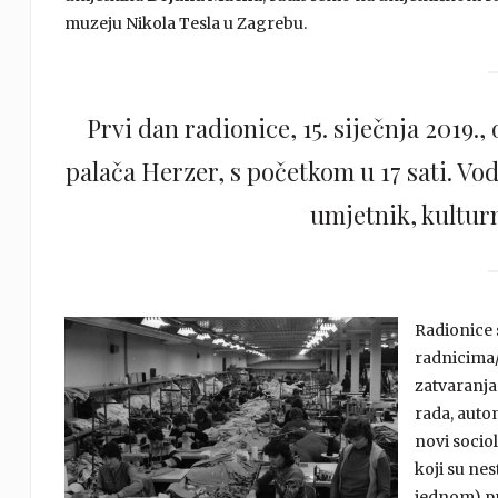
muzeju Nikola Tesla u Zagrebu.
Prvi dan radionice, 15. siječnja 2019
palača Herzer, s početkom u 17 sati. Vod
umjetnik, kulturn
Radionice 
radnicima/r
zatvaranja
rada, autom
novi sociol
koji su ne
jednom) pro