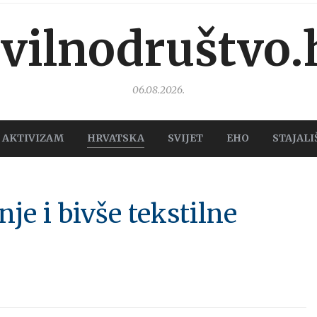
ivilnodruštvo.
06.08.2026.
AKTIVIZAM
HRVATSKA
SVIJET
EHO
STAJALI
je i bivše tekstilne