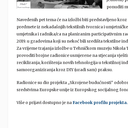
ponuditi m
Navedenih pet tema će na izložbi biti predstavljeno kro
predmete iz nekadašnjih tekstilnih tvornica i umjetničke r
umjetnika i radnika/ca na planiranim participativnim ra
2019. u gradovima koji su nekoć bili središta tekstilne ind
Za vrijeme trajanja izložbe u Tehničkom muzeju Nikola Te
provoditi brojne radionice usmjerene na stjecanja vješt
recikliranja, korištenja novih tehnologija u tekstilnoj in
samoorganiziranja kroz DIY (uradi sam) praksu.
Radionice su dio projekta „Skrojene budućnosti“ odobre
sredstvima Europske unije iz Europskog socijalnog fon
Više o prijavi dostupno je na
Facebook profilu projekta.