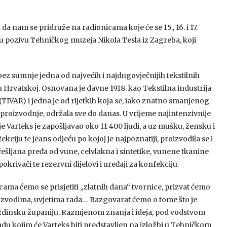
a nam se pridruže na radionicama koje će se 15., 16. i 17.
 u pozivu Tehničkog muzeja Nikola Tesla iz Zagreba, koji
bez sumnje jedna od najvećih i najdugovječnijih tekstilnih
 u Hrvatskoj. Osnovana je davne 1918. kao Tekstilna industrija
(TIVAR) i jedna je od rijetkih koja se, iako znatno smanjenog
 proizvodnje, održala sve do danas. U vrijeme najintenzivnije
e Varteks je zapošljavao oko 11 400 ljudi, a uz mušku, žensku i
ekciju te jeans odjeću po kojoj je najpoznatiji, proizvodila se i
češljana pređa od vune, celvlakna i sintetike, vunene tkanine
 pokrivači te rezervni dijelovi i uređaji za konfekciju.
cama ćemo se prisjetiti „zlatnih dana“ tvornice, prizvat ćemo
izvodima, uvjetima rada… Razgovarat ćemo o tome što je
araždinsku županiju. Razmjenom znanja i ideja, pod vodstvom
du kojim će Varteks biti predstavljen na izložbi u Tehničkom