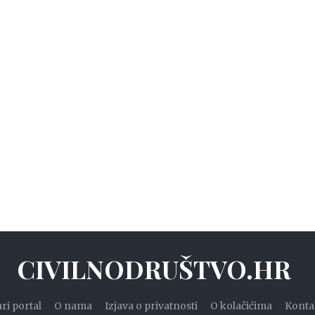
CIVILNODRUŠTVO.HR
ari portal
O nama
Izjava o privatnosti
O kolačićima
Konta