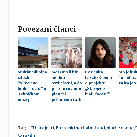
Povezani članci
Multimedijalna
Možemo li biti
Kosjenka
Što je ku
izložba
modno
Laszlo Klemar
“uradi-s
“Skrojene
osviješteni, a da
o projektu
zašto je 
budućnosti?” u
pritom čuvamo
„Skrojene
Tehničkom
planet i
budućnosti?”
muzeju
poštujemo rad?
Tags:
EU projekti
,
Europski socijalni fond
,
starije osobe
,
Varaždin