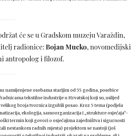
., održat će se u Gradskom muzeju Varaždin,
itelj radionice:
Bojan Mucko
, novomedijski
i antropolog i filozof.
su namijenjene osobama starijim od 55 godina, posebice
adnicama tekstilne industrije u Hrvatskoj koji su, uslijed
 velikog broja tvornica izgubili posao. Kroz 5 tema (podjela
atizacija, ekologija, samoorganizacija i „strukture osjećaja“-
oški termin koji govori o osjećajima zajedništva i sigurnosti
stali nestankom radnih mjesta) projektom se nastoji (još
govoriti o tekstilnoj industriji, ukazati na probleme, ali i