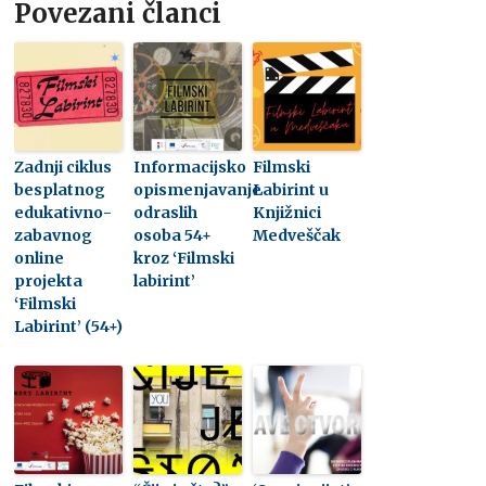
Povezani članci
Zadnji ciklus
Informacijsko
Filmski
besplatnog
opismenjavanje
Labirint u
edukativno-
odraslih
Knjižnici
zabavnog
osoba 54+
Medveščak
online
kroz ‘Filmski
projekta
labirint’
‘Filmski
Labirint’ (54+)