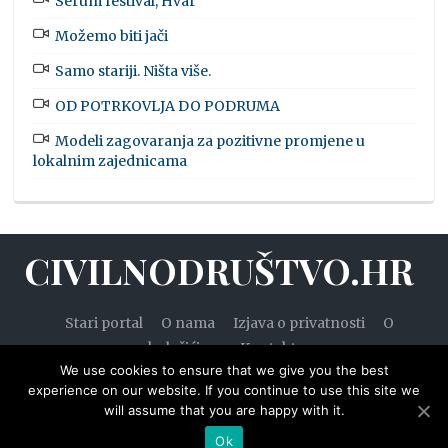
Serum festival, Hvar
Možemo biti jači
Samo stariji. Ništa više.
OD POTRKOVLJA DO PODRUMA
Modeli zagovaranja za pozitivne promjene u
lokalnim zajednicama
CIVILNODRUŠTVO.HR
Stari portal
O nama
Izjava o privatnosti
O
kolačićima
Kontakt
We use cookies to ensure that we give you the best
experience on our website. If you continue to use this site we
will assume that you are happy with it.
© 2020. — Civilnodruštvo.hr. Sva prava pridržana.
Ok