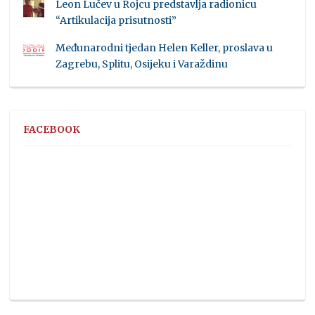
Leon Lučev u Rojcu predstavlja radionicu
“Artikulacija prisutnosti”
Međunarodni tjedan Helen Keller, proslava u
Zagrebu, Splitu, Osijeku i Varaždinu
FACEBOOK