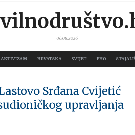
ivilnodruštvo.
06.08.2026.
AKTIVIZAM
HRVATSKA
SVIJET
EHO
STAJALI
astovo Srđana Cvijetić
sudioničkog upravljanja