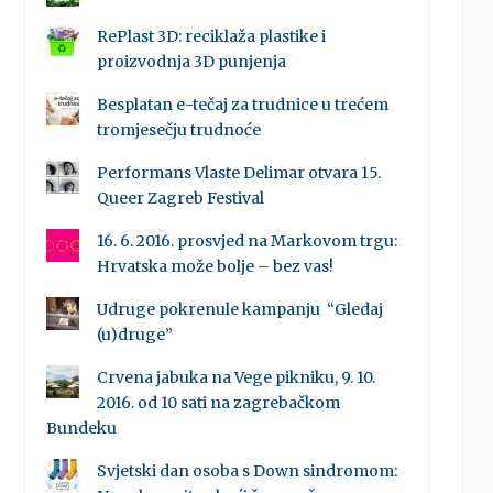
RePlast 3D: reciklaža plastike i
proizvodnja 3D punjenja
Besplatan e-tečaj za trudnice u trećem
tromjesečju trudnoće
Performans Vlaste Delimar otvara 15.
Queer Zagreb Festival
16. 6. 2016. prosvjed na Markovom trgu:
Hrvatska može bolje – bez vas!
Udruge pokrenule kampanju “Gledaj
(u)druge”
Crvena jabuka na Vege pikniku, 9. 10.
2016. od 10 sati na zagrebačkom
Bundeku
Svjetski dan osoba s Down sindromom: