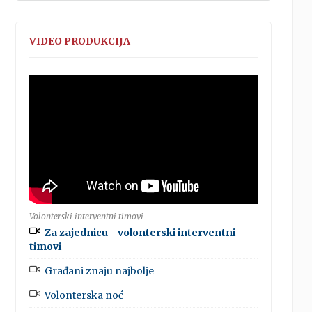
VIDEO PRODUKCIJA
Volonterski interventni timovi
Za zajednicu - volonterski interventni
timovi
Građani znaju najbolje
Volonterska noć