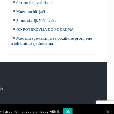
Serum festival, Hvar
Možemo biti jači
Samo stariji. Ništa više.
OD POTRKOVLJA DO PODRUMA
Modeli zagovaranja za pozitivne promjene
u lokalnim zajednicama
kt
OOM
ill assume that you are happy with it.
Ok