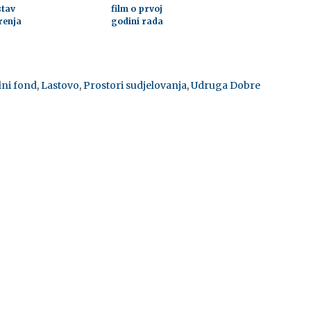
stav
film o prvoj
renja
godini rada
lni fond
,
Lastovo
,
Prostori sudjelovanja
,
Udruga Dobre