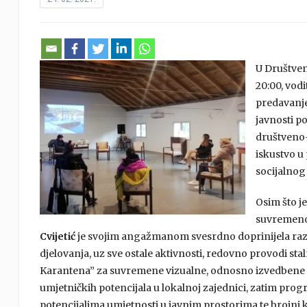
U Društven
20:00, vodi
predavanje
javnosti p
društveno-
iskustvo u
socijalnog
Osim što j
suvremenog
Cvijetić
je svojim angažmanom svesrdno doprinijela razvo
djelovanja, uz sve ostale aktivnosti, redovno provodi sta
Karantena” za suvremene vizualne, odnosno izvedbene umj
umjetničkih potencijala u lokalnoj zajednici, zatim progr
potencijalima umjetnosti u javnim prostorima te brojni 