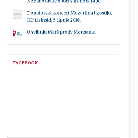
Ne zaboravite obući šarene čarape
Donatorski koncert Mozartina i gostiju,
KD Lisinski, 5. lipnja 2016.
U svibnju Marš protiv Monsanta
FACEBOOK