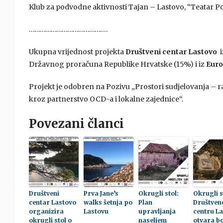
Klub za podvodne aktivnosti Tajan – Lastovo, “Teatar Po
…………………………………….
Ukupna vrijednost projekta
Društveni centar Lastovo
i
Državnog proračuna Republike Hrvatske (15%) i iz
Euro
Projekt je odobren na Pozivu „Prostori sudjelovanja – r
kroz partnerstvo OCD-a i lokalne zajednice“.
Povezani članci
Društveni
Prva Jane’s
Okrugli stol:
Okrugli s
centar Lastovo
walks šetnja po
Plan
Društve
organizira
Lastovu
upravljanja
centru L
okrugli stol o
naseljem
otvara b