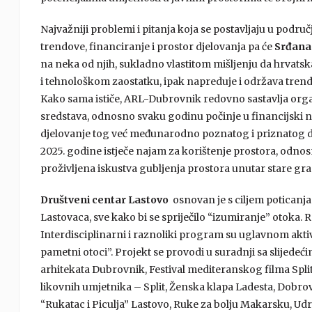
Najvažniji problemi i pitanja koja se postavljaju u pod
trendove, financiranje i prostor djelovanja pa će
Srđana 
na neka od njih, sukladno vlastitom mišljenju da hrvat
i tehnološkom zaostatku, ipak napreduje i održava trendo
Kako sama ističe, ARL-Dubrovnik redovno sastavlja orga
sredstava, odnosno svaku godinu počinje u financijski ne
djelovanje tog već međunarodno poznatog i priznatog
2025. godine istječe najam za korištenje prostora, odnos
proživljena iskustva gubljenja prostora unutar stare gra
Društveni centar Lastovo
osnovan je s ciljem poticanja
Lastovaca, sve kako bi se spriječilo “izumiranje” otoka.
Interdisciplinarni i raznoliki program su uglavnom akti
pametni otoci”. Projekt se provodi u suradnji sa slijed
arhitekata Dubrovnik, Festival mediteranskog filma Spl
likovnih umjetnika – Split, Ženska klapa Ladesta, Dobro
“Rukatac i Piculja” Lastovo, Ruke za bolju Makarsku, U