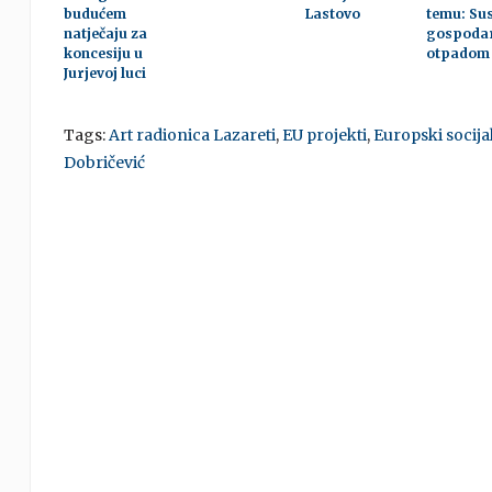
budućem
Lastovo
temu: Su
natječaju za
gospoda
koncesiju u
otpadom
Jurjevoj luci
Tags:
Art radionica Lazareti
,
EU projekti
,
Europski socija
Dobričević