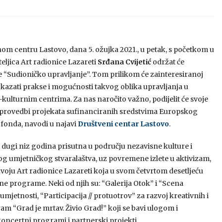
om centru Lastovo, dana 5. ožujka 2021., u petak, s početkom u
teljica Art radionice Lazareti
Srđana Cvijetić
održat će
 “Sudioničko upravljanje”. Tom prilikom će zainteresiranoj
okazati prakse i mogućnosti takvog oblika upravljanja u
kulturnim centrima. Za nas naročito važno, podijelit će svoje
 provedbi projekata sufinanciranih sredstvima Europskog
 fonda, navodi u najavi
Društveni centar Lastovo
.
e dugi niz godina prisutna u području nezavisne kulture i
 umjetničkog stvaralaštva, uz povremene izlete u aktivizam,
ju Art radionice Lazareti koja u svom četvrtom desetljeću
lne programe. Neki od njih su: “Galerija Otok” i “Scena
etnosti, “Participacija // protuotrov” za razvoj kreativnih i
am “Grad je mrtav. Živio Grad!” koji se bavi ulogom i
koncertni programi i partnerski projekti.