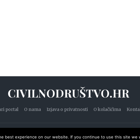
CIVILNODRUŠTVO.HR
ari portal
O nama
Izjava o privatnosti
O kolačićima
Konta
20. — Civilnodruštvo.hr. Sva prava pridržana.
Designed by
WPZ
e best experience on our website. If you continue to use this site we w