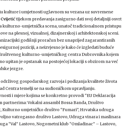
ručju kulture i umjetnosti uglavnom su vezana uz suvremene
Cvijeti
ć tijekom predavanja zasigurno dati svoj detaljniji osvrt
ska kulturno-umjetnička scena, unatoč tradicionalnom pristupu
ve na plesnoj, vizualnoj, dizajnerskoj i arhitektonskoj sceni.
nizacijski godišnji proračun bez unaprijed zagarantiranih
sigurnoj poziciji, a neizvjesno je kako će izgledati buduće
 društvenog kulturno-umjetničkog centra Dubrovnika kojem
no upitan je opstanak na postojećoj lokaciji s obzirom na već
dske jezgre.
 održivog gospodarskog razvoja i podizanja kvalitete života
 Rad Centra temelji se na sudioničkom upravljanju.
vnosti i mjere kojima se konkretno provodi “EU Deklaracija
ećim partnerima: Vokalni ansambl Bossa Banda, Društvo
it, Kulturno umjetničko društvo “Fumari”, Hrvatska udruga
voljno vatrogasno društvo Lastovo, Udruga vinara i maslinara
druga “Val” Lastovo, Nogometni klub “Omladinac” – Lastovo,