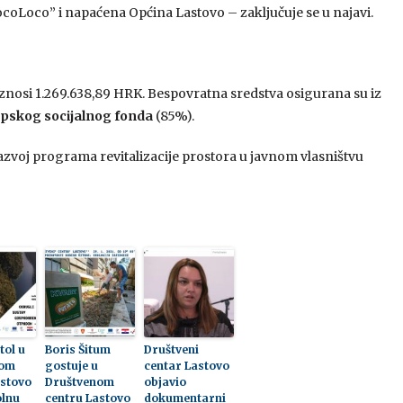
coLoco” i napaćena Općina Lastovo – zaključuje se u najavi.
znosi 1.269.638,89 HRK. Bespovratna sredstva osigurana su iz
pskog socijalnog fonda
(85%).
azvoj programa revitalizacije prostora u javnom vlasništvu
tol u
Boris Šitum
Društveni
nom
gostuje u
centar Lastovo
astovo
Društvenom
objavio
olnu
centru Lastovo
dokumentarni