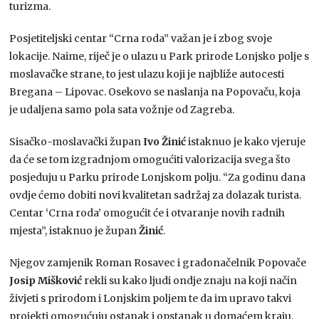
turizma.
Posjetiteljski centar “Crna roda” važan je i zbog svoje
lokacije. Naime, riječ je o ulazu u Park prirode Lonjsko polje s
moslavačke strane, to jest ulazu koji je najbliže autocesti
Bregana – Lipovac. Osekovo se naslanja na Popovaču, koja
je udaljena samo pola sata vožnje od Zagreba.
Sisačko-moslavački župan
Ivo Žinić
istaknuo je kako vjeruje
da će se tom izgradnjom omogućiti valorizacija svega što
posjeduju u Parku prirode Lonjskom polju. “Za godinu dana
ovdje ćemo dobiti novi kvalitetan sadržaj za dolazak turista.
Centar ‘Crna roda’ omogućit će i otvaranje novih radnih
mjesta”, istaknuo je župan
Žinić
.
Njegov zamjenik Roman Rosavec i gradonačelnik Popovače
Josip Mišković
rekli su kako ljudi ondje znaju na koji način
živjeti s prirodom i Lonjskim poljem te da im upravo takvi
projekti omogućuju ostanak i opstanak u domaćem kraju.