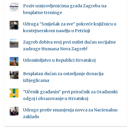
Poziv umirovljenicima grada Zagreba na
besplatne treninge
Udruga “Smiješak za sve” pokreće knjižnicu u
kontejnerskom naselju u Petrinji
Zagreb dobiva svoj prvi outlet dućan socijalne
zadruge Humana Nova Zagreb!
Udomiteljstvo u Republici Hrvatskoj
Besplatan dućan za ostavljanje donacija
izbjeglicama
“Učenik građanin” prvi priručnik za Građanski
odgoj i obrazovanje u Hrvatskoj
Udruge protiv smanjenja novca za Nacionalnu
zakladu