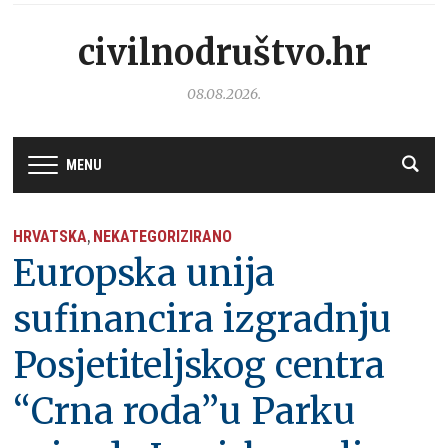
civilnodruštvo.hr
08.08.2026.
MENU
HRVATSKA
NEKATEGORIZIRANO
,
Europska unija
sufinancira izgradnju
Posjetiteljskog centra
“Crna roda”u Parku