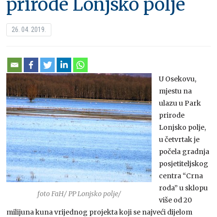
prirode Lonjsko polje
26. 04. 2019.
U Osekovu,
mjestu na
ulazu u Park
prirode
Lonjsko polje,
u četvrtak je
počela gradnja
posjetiteljskog
centra “Crna
roda” u sklopu
foto FaH/ PP Lonjsko polje/
više od 20
milijuna kuna vrijednog projekta koji se najveći dijelom