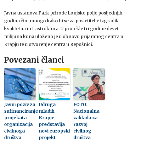
Javna ustanova Park prirode Lonjsko polje posljednjih
godina čini mnogo kako bi se za posjetitelje izgradila
kvalitetna infrastruktura. U protekle tri godine devet
milijuna kuna uloženo je u obnovu prijamnog centra u
Krapju te u otvorenje centra u Repušnici.
Povezani članci
Javni poziv za
Udruga
FOTO:
sufinanciranje
mladih
Nacionalna
projekata
Krapje
zaklada za
organizacija
predstavlja
razvoj
civilnoga
novi europski
civilnog
društva
projekt
društva