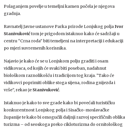
Polaganjem povelje u temeljni kamen počela je njegova
gradnja.
Ravnatelj Javne ustanove Parka prirode Lonjskog polja
Ivor
Stanivuković
tom je prigodom istaknuo kako će sadržaji u
centru “Crna roda” biti temeljeni na interpretaciji i edukaciji
po mjeri suvremenih korisnika.
Najavio je kako će se u Lonjskom polju graditi i osam
vidikovaca, od kojih će svaki biti poseban, nadahnut
biološkom raznolikošću i tradicijom tog kraja. “Tako će
vidikovci poprimiti oblike stoga sijena, rodina gnijezda i
vrše”, rekao je
Stanivuković
.
Istaknuo je kako to sve grade kako bi povećali turističku
konkurentnost Lonjskog polja i Sisačko-moslavačke
županije te kako bi omogućili daljnji razvoj specifičnih oblika
turizma – od seoskoga preko cikloturizma do ornitološkog