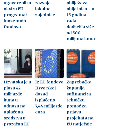
ugovorenih u
razvoja
obilježava
okviru EU
lokalne
obljetnicu – u
programa i
zajednice
15 godina
inozemnih
rada
fondova
dodijelila više
od 500
milijuna kuna
Hrvatska je u
Iz EU fondova
Zagrebačka
plusu 42
Hrvatskoj
županija
milijarde
dosad
sufinancira
kuna u
isplaćeno
tehničku
odnosu na
7,44 milijarde
pomoć za
uplaćena
eura
prijavu
sredstva u
projekata na
proračun EU
EU natječaje