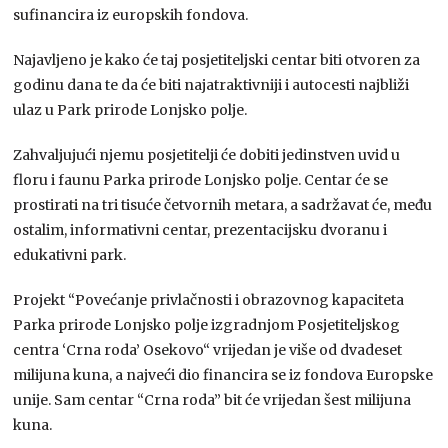
sufinancira iz europskih fondova.
Najavljeno je kako će taj posjetiteljski centar biti otvoren za
godinu dana te da će biti najatraktivniji i autocesti najbliži
ulaz u Park prirode Lonjsko polje.
Zahvaljujući njemu posjetitelji će dobiti jedinstven uvid u
floru i faunu Parka prirode Lonjsko polje. Centar će se
prostirati na tri tisuće četvornih metara, a sadržavat će, među
ostalim, informativni centar, prezentacijsku dvoranu i
edukativni park.
Projekt “Povećanje privlačnosti i obrazovnog kapaciteta
Parka prirode Lonjsko polje izgradnjom Posjetiteljskog
centra ‘Crna roda’ Osekovo“ vrijedan je više od dvadeset
milijuna kuna, a najveći dio financira se iz fondova Europske
unije. Sam centar “Crna roda” bit će vrijedan šest milijuna
kuna.