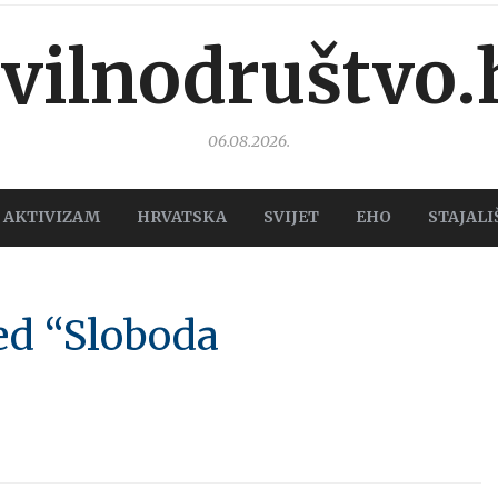
ivilnodruštvo.
06.08.2026.
AKTIVIZAM
HRVATSKA
SVIJET
EHO
STAJALI
ed “Sloboda