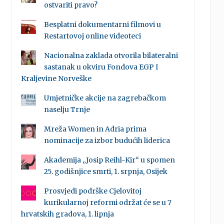
ostvariti pravo?
Besplatni dokumentarni filmovi u
Restartovoj online videoteci
Nacionalna zaklada otvorila bilateralni
sastanak u okviru Fondova EGP I
Kraljevine Norveške
Umjetničke akcije na zagrebačkom
naselju Trnje
Mreža Women in Adria prima
nominacije za izbor budućih liderica
Akademija „Josip Reihl-Kir“ u spomen
25. godišnjice smrti, 1. srpnja, Osijek
Prosvjedi podrške Cjelovitoj
kurikularnoj reformi održat će se u 7
hrvatskih gradova, 1. lipnja