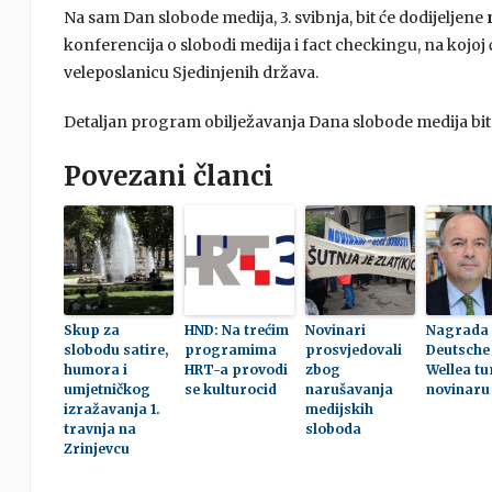
Na sam Dan slobode medija, 3. svibnja, bit će dodijeljene
konferencija o slobodi medija i fact checkingu, na kojoj ć
veleposlanicu Sjedinjenih država.
Detaljan program obilježavanja Dana slobode medija bit
Povezani članci
Skup za
HND: Na trećim
Novinari
Nagrada
slobodu satire,
programima
prosvjedovali
Deutsche
humora i
HRT-a provodi
zbog
Wellea t
umjetničkog
se kulturocid
narušavanja
novinaru
izražavanja 1.
medijskih
travnja na
sloboda
Zrinjevcu