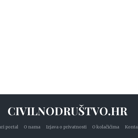
CIVILNODRUŠTVO.HR
ari portal
O nama
Izjava o privatnosti
O kolačićima
Konta