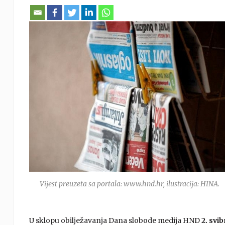
Vijest preuzeta sa portala: www.hnd.hr, ilustracija: HINA.
U sklopu obilježavanja Dana slobode medija HND
2. svi