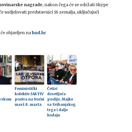
novinarske nagrade
, nakon čega će se održati Skype
e sudjelovati predstavnici 16 zemalja, uključujući
 će objavljen na
hnd.hr
Feministički
Četiri
kolektiv fAKTIV
desetljeća
urskom
poziva na Noćni
poslije, Majke
marš 8. marta
sa Svibanjskog
trga i dalje
hodaju