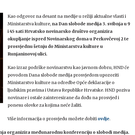
Kao odgovor na desant na medije u režiji aktualne vlasti i
Ministarstva kulture,
na Dan slobode medija 3. svibnja u 9
i 45 sati Hrvatsko novinarsko društvo organizira
okupljanje ispred Novinarskog doma u Perkovčevoj 2 te
prosvjednu šetnju do Ministarstva kulture u
Runjaninovoj ulici.
Kao izraz podrške novinarstvu kao javnom dobru, HND će
povodom Dana slobode medija prosvjedom upozoriti
Ministarstvo kulture na odredbe Opće deklaracije o
ljudskim pravima i Ustava Republike Hrvatske. HND poziva
novinare i ostale zainteresirane da dođu na prosvjed i
ponesu olovke za kojima neće žaliti.
Više informacija o prosvjedu možete dobiti
ovdje
.
bnja organizira međunarodnu konferenciju o slobodi medija.