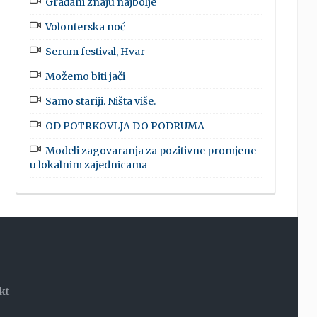
Građani znaju najbolje
Volonterska noć
Serum festival, Hvar
Možemo biti jači
Samo stariji. Ništa više.
OD POTRKOVLJA DO PODRUMA
Modeli zagovaranja za pozitivne promjene
u lokalnim zajednicama
kt