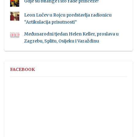
Gdje su bitange i što rade princeze?
Leon Lučev u Rojcu predstavlja radionicu
“Artikulacija prisutnosti”
Međunarodni tjedan Helen Keller, proslava u
Zagrebu, Splitu, Osijeku i Varaždinu
FACEBOOK