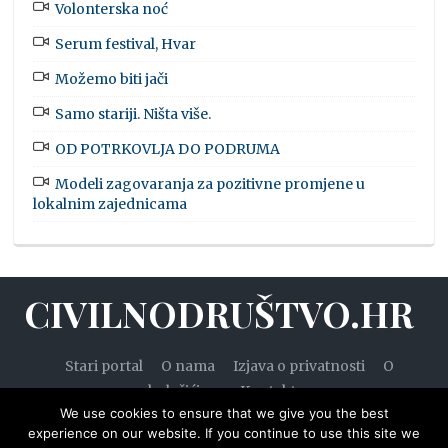
Volonterska noć
Serum festival, Hvar
Možemo biti jači
Samo stariji. Ništa više.
OD POTRKOVLJA DO PODRUMA
Modeli zagovaranja za pozitivne promjene u
lokalnim zajednicama
CIVILNODRUŠTVO.HR
Stari portal
O nama
Izjava o privatnosti
O
kolačićima
Kontakt
We use cookies to ensure that we give you the best
experience on our website. If you continue to use this site we