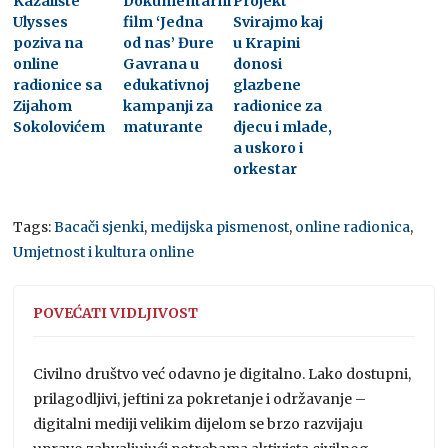
Kazalište
Dokumentarni
Projekt
Ulysses
film ‘Jedna
Svirajmo kaj
poziva na
od nas’ Đure
u Krapini
online
Gavrana u
donosi
radionice sa
edukativnoj
glazbene
Zijahom
kampanji za
radionice za
Sokolovićem
maturante
djecu i mlade,
a uskoro i
orkestar
Tags:
Bacači sjenki
,
medijska pismenost
,
online radionica
,
Umjetnost i kultura online
POVEĆATI VIDLJIVOST
Civilno društvo već odavno je digitalno. Lako dostupni,
prilagodljivi, jeftini za pokretanje i održavanje –
digitalni mediji velikim dijelom se brzo razvijaju