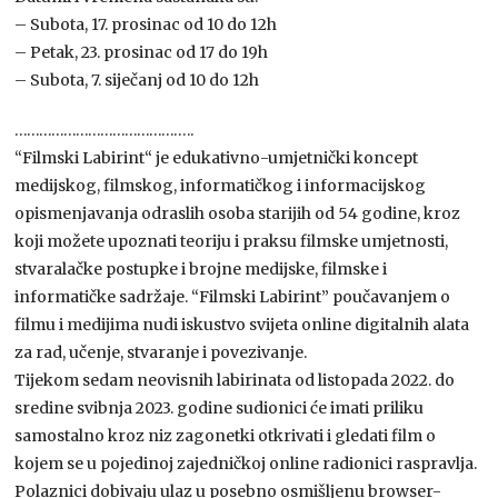
– Subota, 17. prosinac od 10 do 12h
– Petak, 23. prosinac od 17 do 19h
– Subota, 7. siječanj od 10 do 12h
……………………………………..
“Filmski Labirint“ je edukativno-umjetnički koncept
medijskog, filmskog, informatičkog i informacijskog
opismenjavanja odraslih osoba starijih od 54 godine, kroz
koji možete upoznati teoriju i praksu filmske umjetnosti,
stvaralačke postupke i brojne medijske, filmske i
informatičke sadržaje. “Filmski Labirint” poučavanjem o
filmu i medijima nudi iskustvo svijeta online digitalnih alata
za rad, učenje, stvaranje i povezivanje.
Tijekom sedam neovisnih labirinata od listopada 2022. do
sredine svibnja 2023. godine sudionici će imati priliku
samostalno kroz niz zagonetki otkrivati i gledati film o
kojem se u pojedinoj zajedničkoj online radionici raspravlja.
Polaznici dobivaju ulaz u posebno osmišljenu browser-