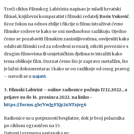
Treći ciklus Filmskog Labirinta napisao je mladi hrvatski
filmaš, književni komparatist i filmski redatelj
Boris Vuković
.
Kroz fokus na odnos zbilje i fikcije u filmu istraživat ćemo
filmske rodove te kako se oni međusobno razlikuju. Ujedno
ćemo se pozabaviti filmskim zanimljivostima, osvijestiti kako
odabrati filmski rod za određeni scenarij, otkriti poveznice s
drugim filmovima ili umjetničkim djelima te istražiti kako
tema oblikuje film. Doznat ćemo što je zapravo metafilm, što
je lažni dokumentarac i kako se on razlikuje od onog pravog
– navodi se u
najavi
.
3. Filmski Labirint – online radionice počinju 17.12.2022., a
prijave su do 14. prosinca 2022. na linku –
https://forms.gle/VwJgFXjy2xNTxjvg6
Radionice su u potpunosti besplatne, dok je broj polaznika
po ciklusu ograničen na 15.
Datumi i vremena sastanaka su: