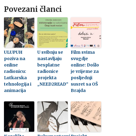
Povezani članci
ULUPUH
U svibnju se
Film svima
poziva na
nastavljaju
svugdje
online
besplatne
online: Došlo
radionicu:
radionice
je vrijeme za
Lutkarska
projekta
posljednji
tehnologija i
„NEED2READ”
susret sa OŠ
animacija
Brajda