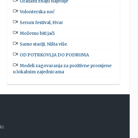
Građani znaju najbolje
Volonterska noć
Serum festival, Hvar
Možemo biti jači
Samo stariji. Ništa više.
OD POTRKOVLJA DO PODRUMA
Modeli zagovaranja za pozitivne promjene
u lokalnim zajednicama
kt