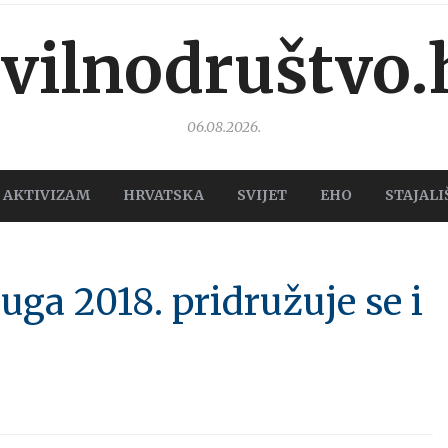
ivilnodruštvo.
06.08.2026.
AKTIVIZAM
HRVATSKA
SVIJET
EHO
STAJALI
uga 2018. pridružuje se i