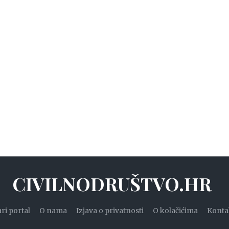
CIVILNODRUŠTVO.HR
ari portal
O nama
Izjava o privatnosti
O kolačićima
Konta