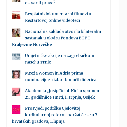
ostvariti pravo?
Besplatni dokumentarni filmovi u
Restartovoj online videoteci
Nacionalna zaklada otvorila bilateralni
sastanak u okviru Fondova EGP I
Kraljevine Norveške
Umjetničke akcije na zagrebačkom
naselju Trnje
Mreža Women in Adria prima
nominacije za izbor budućih liderica
Akademija „Josip Reihl-Kir“ u spomen
25. godišnjice smrti, 1. srpnja, Osijek
Prosvjedi podrške Cjelovitoj
kurikularnoj reformi održat će se u 7
hrvatskih gradova, 1. lipnja