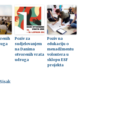
orenih
Poziv za
Poziv na
ruga
sudjelovanjem
edukaciju o
na Danima
menadžmentu
otvorenih vrata
volontera u
udruga
sklopu ESF
projekta
Sisak