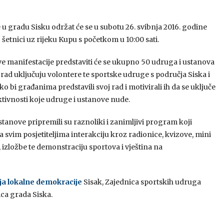
u gradu Sisku održat će se u subotu 26. svibnja 2016. godine
 šetnici uz rijeku Kupu s početkom u 10:00 sati.
e manifestacije predstaviti će se ukupno 50 udruga i ustanova
 rad uključuju volontere te sportske udruge s područja Siska i
ko bi građanima predstavili svoj rad i motivirali ih da se uključe
ktivnosti koje udruge i ustanove nude.
stanove pripremili su raznoliki i zanimljivi program koji
svim posjetiteljima interakciju kroz radionice, kvizove, mini
 izložbe te demonstraciju sportova i vještina na
ja lokalne demokracije
Sisak, Zajednica sportskih udruga
ica grada Siska.