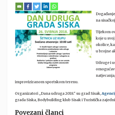
Događanje 
na sisačkoj
Tijekom ov
koje u svoj
okolice, ka
u brojne a
Udruge i u
omogućava 
natjecanja,
improviziranom sportskom terenu.
Organizatori „Dana udruga 2018.“ su grad Sisak,
Agenci
grada Siska, Bodybuilding klub Sisak i Turistička zajedn
Povezani članci