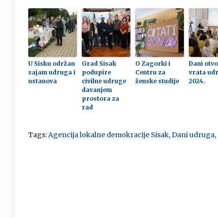
U Sisku održan
Grad Sisak
O Zagorki i
Dani otv
sajam udruga i
podupire
Centru za
vrata ud
ustanova
civilne udruge
ženske studije
2024.
davanjem
prostora za
rad
Tags:
Agencija lokalne demokracije Sisak
,
Dani udruga
,