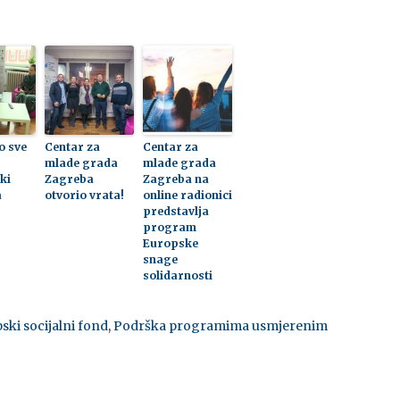
o sve
Centar za
Centar za
mlade grada
mlade grada
ki
Zagreba
Zagreba na
a
otvorio vrata!
online radionici
predstavlja
program
Europske
snage
solidarnosti
ski socijalni fond
,
Podrška programima usmjerenim