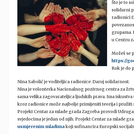
Što je to 
solidarni 
radionici D
povezanost 
grupama. Ra
u Centru z
Možeš se pr
https://g
Rok je do 
Nina Sabolić je voditeljica radionice: Daruj solidarnost.
Nina je volonterka Nacionalnog pozivnog centra za žrtve 
sama velika zagovarateljica ljudskih prava. Ima iskustv
kroz radionice može najbolje primijeniti teorija i pruži
Projekt Centar za mlade grada Zagreba provodi Udruga 
svjedocima je jedan od njih. Projekt Centar za mlade g
usmjerenim mladima
koji sufinancira Europski socijal