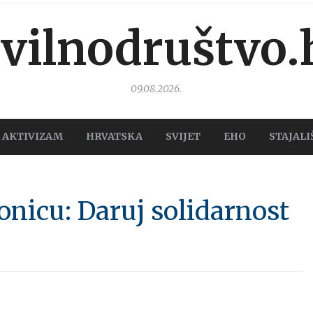
ivilnodruštvo.
09.08.2026.
AKTIVIZAM
HRVATSKA
SVIJET
EHO
STAJALI
onicu: Daruj solidarnost