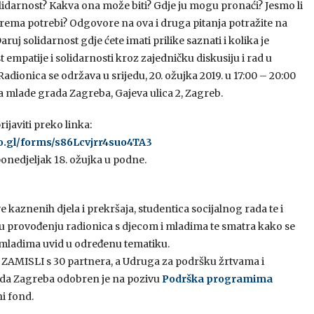
solidarnost? Kakva ona može biti? Gdje ju mogu pronaći? Jesmo li
prema potrebi? Odgovore na ova i druga pitanja potražite na
aruj solidarnost gdje ćete imati prilike saznati i kolika je
empatije i solidarnosti kroz zajedničku diskusiju i rad u
dionica se održava u srijedu, 20. ožujka 2019. u 17:00 – 20:00
a mlade grada Zagreba, Gajeva ulica 2, Zagreb.
ijaviti preko linka:
oo.gl/forms/s86Lcvjrr4suo4TA3
ponedjeljak 18. ožujka u podne.
kaznenih djela i prekršaja, studentica socijalnog rada te i
a u provođenju radionica s djecom i mladima te smatra kako se
ti mladima uvid u određenu tematiku.
ZAMISLI s 30 partnera, a Udruga za podršku žrtvama i
rada Zagreba odobren je na pozivu
Podrška programima
ni fond.