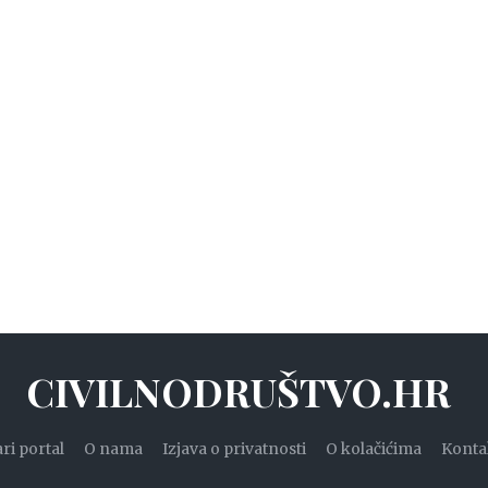
CIVILNODRUŠTVO.HR
ari portal
O nama
Izjava o privatnosti
O kolačićima
Konta