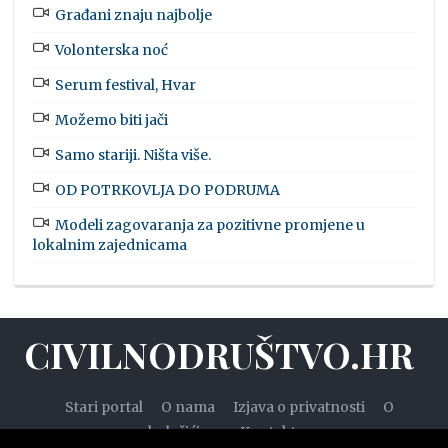
Građani znaju najbolje
Volonterska noć
Serum festival, Hvar
Možemo biti jači
Samo stariji. Ništa više.
OD POTRKOVLJA DO PODRUMA
Modeli zagovaranja za pozitivne promjene u
lokalnim zajednicama
CIVILNODRUŠTVO.HR
Stari portal
O nama
Izjava o privatnosti
O
kolačićima
Kontakt