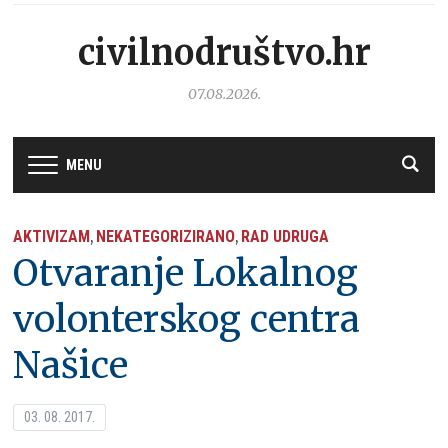
civilnodruštvo.hr
07.08.2026.
MENU
AKTIVIZAM
NEKATEGORIZIRANO
RAD UDRUGA
,
,
Otvaranje Lokalnog
volonterskog centra
Našice
03. 08. 2017.