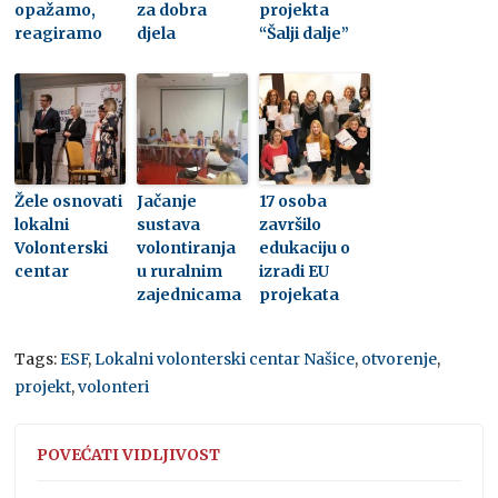
opažamo,
za dobra
projekta
reagiramo
djela
“Šalji dalje”
Žele osnovati
Jačanje
17 osoba
lokalni
sustava
završilo
Volonterski
volontiranja
edukaciju o
centar
u ruralnim
izradi EU
zajednicama
projekata
Tags:
ESF
,
Lokalni volonterski centar Našice
,
otvorenje
,
projekt
,
volonteri
POVEĆATI VIDLJIVOST