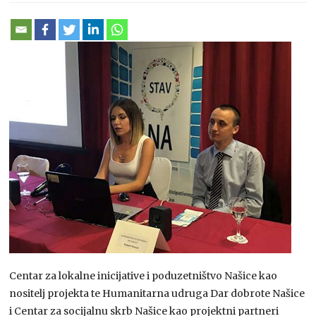
Centar za lokalne inicijative i poduzetništvo Našice kao
nositelj projekta te Humanitarna udruga Dar dobrote Našice
i Centar za socijalnu skrb Našice kao projektni partneri