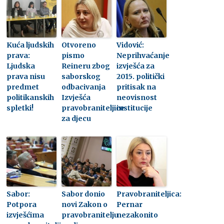
Kuća ljudskih
Otvoreno
Vidović:
prava:
pismo
Neprihvaćanje
Ljudska
Reineru zbog
izvješća za
prava nisu
saborskog
2015. politički
predmet
odbacivanja
pritisak na
politikanskih
Izvješća
neovisnost
spletki!
pravobraniteljice
institucije
za djecu
Sabor:
Sabor donio
Pravobraniteljica:
Potpora
novi Zakon o
Pernar
izvješćima
pravobranitelju
nezakonito