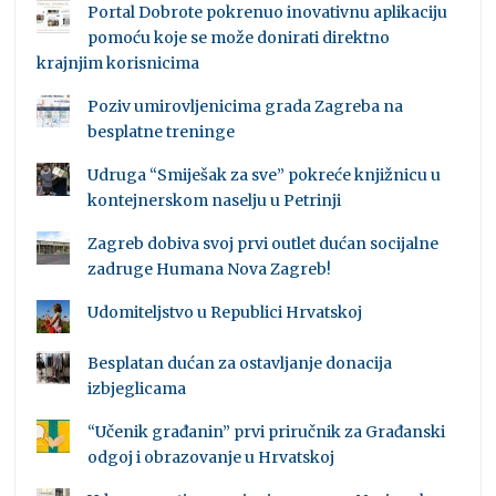
Portal Dobrote pokrenuo inovativnu aplikaciju
pomoću koje se može donirati direktno
krajnjim korisnicima
Poziv umirovljenicima grada Zagreba na
besplatne treninge
Udruga “Smiješak za sve” pokreće knjižnicu u
kontejnerskom naselju u Petrinji
Zagreb dobiva svoj prvi outlet dućan socijalne
zadruge Humana Nova Zagreb!
Udomiteljstvo u Republici Hrvatskoj
Besplatan dućan za ostavljanje donacija
izbjeglicama
“Učenik građanin” prvi priručnik za Građanski
odgoj i obrazovanje u Hrvatskoj