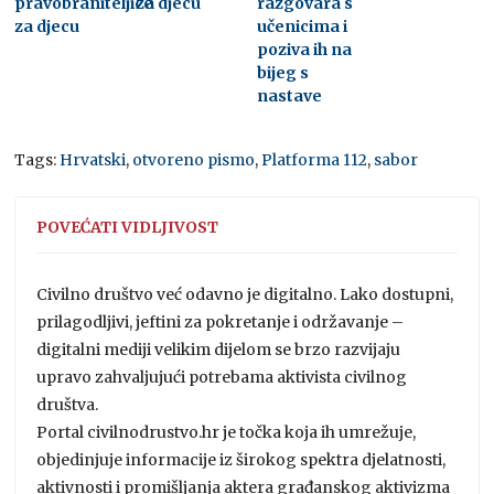
pravobraniteljice
za djecu
razgovara s
za djecu
učenicima i
poziva ih na
bijeg s
nastave
Tags:
Hrvatski
,
otvoreno pismo
,
Platforma 112
,
sabor
POVEĆATI VIDLJIVOST
Civilno društvo već odavno je digitalno. Lako dostupni,
prilagodljivi, jeftini za pokretanje i održavanje –
digitalni mediji velikim dijelom se brzo razvijaju
upravo zahvaljujući potrebama aktivista civilnog
društva.
Portal civilnodrustvo.hr je točka koja ih umrežuje,
objedinjuje informacije iz širokog spektra djelatnosti,
aktivnosti i promišljanja aktera građanskog aktivizma