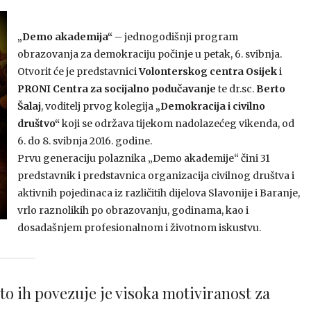
„Demo akademija“
– jednogodišnji program
obrazovanja za demokraciju počinje u petak, 6. svibnja.
Otvorit će je predstavnici
Volonterskog centra Osijek
i
PRONI Centra za socijalno podučavanje
te dr.sc.
Berto
Šalaj
, voditelj prvog kolegija
„Demokracija i civilno
društvo“
koji se održava tijekom nadolazećeg vikenda, od
6. do 8. svibnja 2016. godine.
Prvu generaciju polaznika „Demo akademije“ čini 31
predstavnik i predstavnica organizacija civilnog društva i
aktivnih pojedinaca iz različitih dijelova Slavonije i Baranje,
vrlo raznolikih po obrazovanju, godinama, kao i
dosadašnjem profesionalnom i životnom iskustvu.
što ih povezuje je visoka motiviranost za