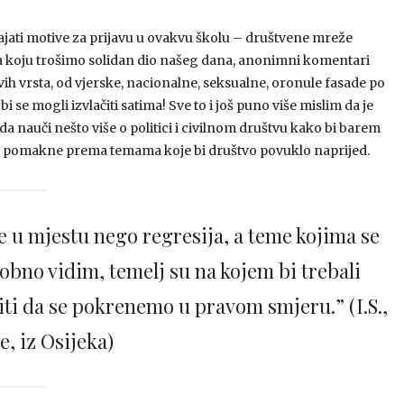
rajati motive za prijavu u ovakvu školu – društvene mreže
na koju trošimo solidan dio našeg dana, anonimni komentari
vih vrsta, od vjerske, nacionalne, seksualne, oronule fasade po
 se mogli izvlačiti satima! Sve to i još puno više mislim da je
da nauči nešto više o politici i civilnom društvu kako bi barem
je pomakne prema temama koje bi društvo povuklo naprijed.
e u mjestu nego regresija, a teme kojima se
obno vidim, temelj su na kojem bi trebali
viti da se pokrenemo u pravom smjeru.” (I.S.,
e, iz Osijeka)