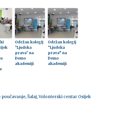
ki
Održan kolegij
Održan kolegij
ijek
"Ljudska
“Ljudska
.
prava" na
prava” na
ju
Demo
Demo
akademiji
akademiji
e
o poučavanje
,
Šalaj
,
Volonterski centar Osijek