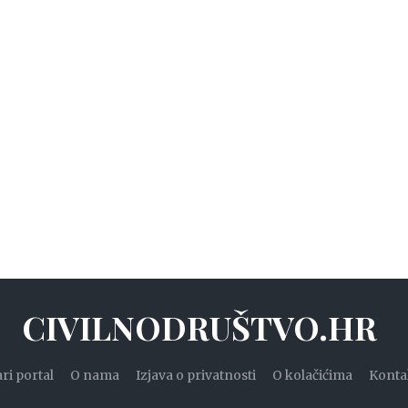
CIVILNODRUŠTVO.HR
ari portal
O nama
Izjava o privatnosti
O kolačićima
Konta