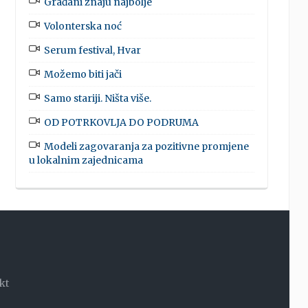
Građani znaju najbolje
Volonterska noć
Serum festival, Hvar
Možemo biti jači
Samo stariji. Ništa više.
OD POTRKOVLJA DO PODRUMA
Modeli zagovaranja za pozitivne promjene
u lokalnim zajednicama
kt