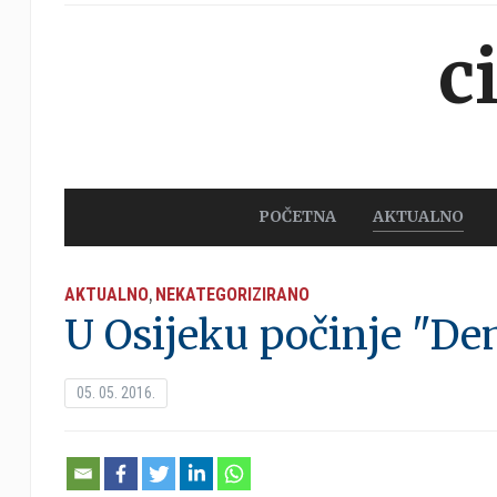
c
POČETNA
AKTUALNO
AKTUALNO
NEKATEGORIZIRANO
,
U Osijeku počinje "D
05. 05. 2016.