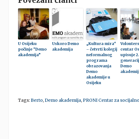
Povezani članci
U Osijeku
Uskoro Demo
„Kultura mira“
Volonters
počinje “Demo
akademija
– četvrti kolegij
centar Os
akademija”
neformalnog
upisuje 2
programa
generaci
obrazovanja
Demo
Demo
akademij
akademije u
Osijeku
Tags:
Berto
,
Demo akademija
,
PRONI Centar za socijaln