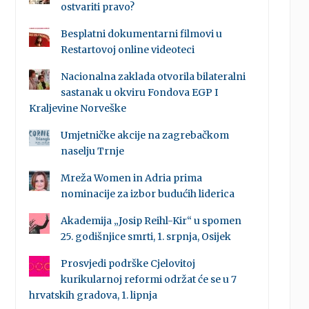
ostvariti pravo?
Besplatni dokumentarni filmovi u
Restartovoj online videoteci
Nacionalna zaklada otvorila bilateralni
sastanak u okviru Fondova EGP I
Kraljevine Norveške
Umjetničke akcije na zagrebačkom
naselju Trnje
Mreža Women in Adria prima
nominacije za izbor budućih liderica
Akademija „Josip Reihl-Kir“ u spomen
25. godišnjice smrti, 1. srpnja, Osijek
Prosvjedi podrške Cjelovitoj
kurikularnoj reformi održat će se u 7
hrvatskih gradova, 1. lipnja