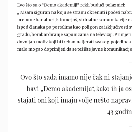
Evo što su o “Demo akademiji” rekli budući polaznici:
„ Nisam siguran na koju se stranu okrenuti i početi nab
prepune banalne i, k tome još, virtualne komunikacije 
ispod članaka po portalima kao poligon za isključivosti s
gradu, bombardiranje sapunicama na televiziji. Primjeri bi
dovoljan motiv koji bi trebao natjerati svakog pojedinca 
malo mogao doprinijeti da se težište javne komunikaci
Ovo što sada imamo nije čak ni stajanj
bavi „Demo akademija“, kako ih ja os
stajati oni koji imaju volje nešto napra
43 godin