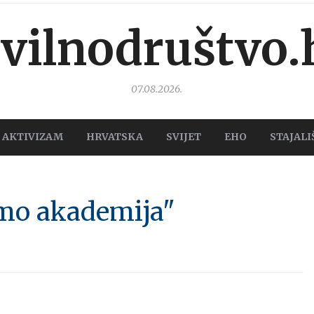
ivilnodruštvo.
07.08.2026.
AKTIVIZAM
HRVATSKA
SVIJET
EHO
STAJALI
emo akademija"