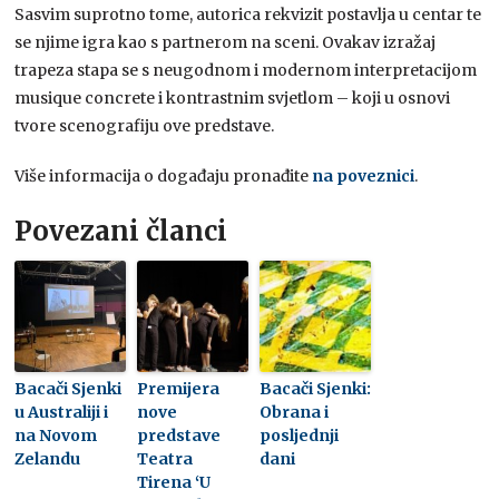
Sasvim suprotno tome, autorica rekvizit postavlja u centar te
se njime igra kao s partnerom na sceni. Ovakav izražaj
trapeza stapa se s neugodnom i modernom interpretacijom
musique concrete i kontrastnim svjetlom – koji u osnovi
tvore scenografiju ove predstave.
Više informacija o događaju pronađite
na poveznici
.
Povezani članci
Bacači Sjenki
Premijera
Bacači Sjenki:
u Australiji i
nove
Obrana i
na Novom
predstave
posljednji
Zelandu
Teatra
dani
Tirena ‘U