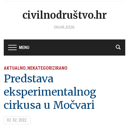
civilnodruštvo.hr
06.08.2026.
MENU
AKTUALNO
NEKATEGORIZIRANO
,
Predstava
eksperimentalnog
cirkusa u Močvari
02. 02. 2022.