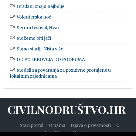
Građani znaju najbolje
Volonterska noć
Serum festival, Hvar
Možemo biti jači
Samo stariji. Ništa više.
OD POTRKOVLJA DO PODRUMA
Modeli zagovaranja za pozitivne promjene u
lokalnim zajednicama
CIVILNODRUŠTVO.HR
Stari portal
O nama
Izjava o privatnosti
O
kolačićima
Kontakt