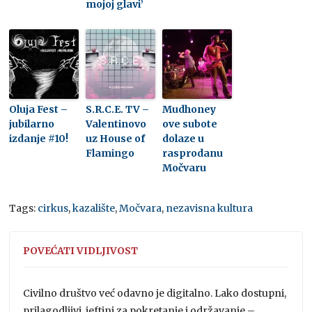
mojoj glavi’
Oluja Fest –
S.R.C.E. TV –
Mudhoney
jubilarno
Valentinovo
ove subote
izdanje #10!
uz House of
dolaze u
Flamingo
rasprodanu
Močvaru
Tags:
cirkus
,
kazalište
,
Močvara
,
nezavisna kultura
POVEĆATI VIDLJIVOST
Civilno društvo već odavno je digitalno. Lako dostupni,
prilagodljivi, jeftini za pokretanje i održavanje –