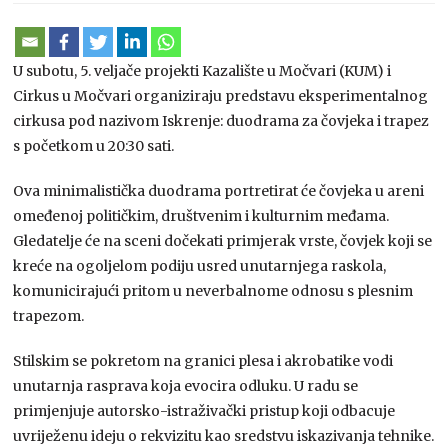
U subotu, 5. veljače projekti Kazalište u Močvari (KUM) i
Cirkus u Močvari organiziraju predstavu eksperimentalnog
cirkusa pod nazivom Iskrenje: duodrama za čovjeka i trapez
s početkom u 20:30 sati.
Ova minimalistička duodrama portretirat će čovjeka u areni
omeđenoj političkim, društvenim i kulturnim međama.
Gledatelje će na sceni dočekati primjerak vrste, čovjek koji se
kreće na ogoljelom podiju usred unutarnjega raskola,
komunicirajući pritom u neverbalnome odnosu s plesnim
trapezom.
Stilskim se pokretom na granici plesa i akrobatike vodi
unutarnja rasprava koja evocira odluku. U radu se
primjenjuje autorsko-istraživački pristup koji odbacuje
uvriježenu ideju o rekvizitu kao sredstvu iskazivanja tehnike.