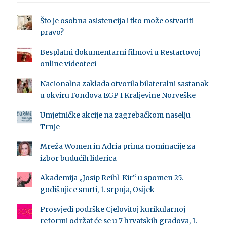
Što je osobna asistencija i tko može ostvariti
pravo?
Besplatni dokumentarni filmovi u Restartovoj
online videoteci
Nacionalna zaklada otvorila bilateralni sastanak
u okviru Fondova EGP I Kraljevine Norveške
Umjetničke akcije na zagrebačkom naselju
Trnje
Mreža Women in Adria prima nominacije za
izbor budućih liderica
Akademija „Josip Reihl-Kir“ u spomen 25.
godišnjice smrti, 1. srpnja, Osijek
Prosvjedi podrške Cjelovitoj kurikularnoj
reformi održat će se u 7 hrvatskih gradova, 1.