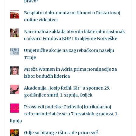
pravo?
Besplatni dokumentarni filmovi u Restartovoj
online videoteci
Nacionalna zaklada otvorila bilateralni sastanak
u okviru Fondova EGP I Kraljevine Norveške
Umjetničke akcije na zagrebačkom naselju
Trnje
Mreža Women in Adria prima nominacije za
izbor budućih liderica
Akademija „Josip Reihl-Kir“ u spomen 25.
godišnjice smrti, 1. srpnja, Osijek
Prosvjedi podrške Cjelovitoj kurikularnoj
reformi održat će se u 7 hrvatskih gradova, 1.
lipnja
Gdje su bitange i što rade princeze?