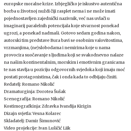
europske moralne krize. Izbjegličko je iskustvo autentična
borba u životnoj nuždi čiji rasplet nema i ne može imati
pojednostavljen zajednički nazivnik, već nas uvlači u
imaginarij paralelnih potencijala koje stvarnost ponekad
ugrozi, a ponekad nadmaši. Gotovo sedam godina nakon,
autorski tim predstave Bura bavi se osobnim valovitostima,
vrzmanjima, (ne)slobodama i nemirima koje u nama
provocira suočavanje s ljudima koji se svakodnevno nalaze
na našim kontinentalnim, morskim i emotivnim granicama
te nas stavlja u poziciju odgovornih svjedoka koji imaju moć
postati protagonistima, čak i onda kada to odbijaju činiti.
Redatelj: Romano Nikolić
Dramaturginja: Dorotea Šušak
Scenografija: Romano Nikolić
Kostimografkinja: Zdravka Ivandija Kirigin
Dizajn svjetla: Vesna Kolarec
Skladatelj: Damir Šimunović
Video projekcije: Ivan Lušičić Liik