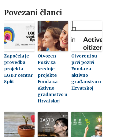
Povezani članci
Započela je
Otvoren
Otvoreni su
provedba
Poziv za
prvi pozivi
projekta
srednje
Fonda za
LGBT centar
projekte
aktivno
Split
Fonda za
građanstvo u
aktivno
Hrvatskoj
građanstvo u
Hrvatskoj