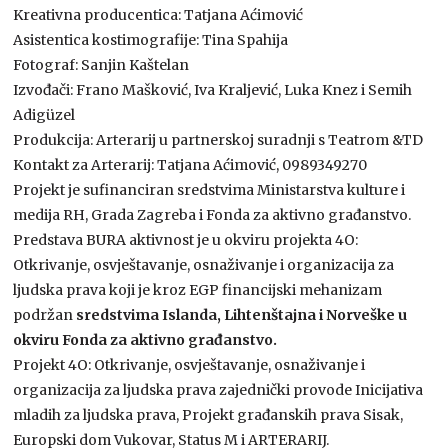
Kreativna producentica: Tatjana Aćimović
Asistentica kostimografije: Tina Spahija
Fotograf: Sanjin Kaštelan
Izvođači: Frano Mašković, Iva Kraljević, Luka Knez i Semih
Adigüzel
Produkcija: Arterarij u partnerskoj suradnji s Teatrom &TD
Kontakt za Arterarij: Tatjana Aćimović, 0989349270
Projekt je sufinanciran sredstvima Ministarstva kulture i
medija RH, Grada Zagreba i Fonda za aktivno građanstvo.
Predstava BURA aktivnost je u okviru projekta 4O:
Otkrivanje, osvještavanje, osnaživanje i organizacija za
ljudska prava koji je kroz EGP financijski mehanizam
podržan
sredstvima Islanda, Lihtenštajna i Norveške u
okviru Fonda za aktivno građanstvo.
Projekt 4O: Otkrivanje, osvještavanje, osnaživanje i
organizacija za ljudska prava zajednički provode Inicijativa
mladih za ljudska prava, Projekt građanskih prava Sisak,
Europski dom Vukovar, Status M i ARTERARIJ.