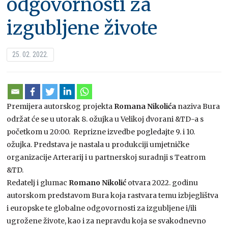
odgovornosti za
izgubljene živote
25. 02. 2022.
Premijera autorskog projekta
Romana Nikolića
naziva Bura
održat će se u utorak 8. ožujka u Velikoj dvorani &TD-a s
početkom u 20:00. Reprizne izvedbe pogledajte 9. i 10.
ožujka. Predstava je nastala u produkciji umjetničke
organizacije Arterarij i u partnerskoj suradnji s Teatrom
&TD.
Redatelj i glumac
Romano Nikolić
otvara 2022. godinu
autorskom predstavom Bura koja rastvara temu izbjeglištva
i europske te globalne odgovornosti za izgubljene i/ili
ugrožene živote, kao i za nepravdu koja se svakodnevno