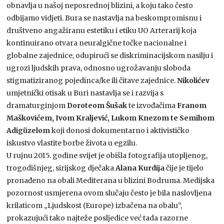
obnavlja u našoj neposrednoj blizini, a koju tako često
odbijamo vidjeti. Bura se nastavlja na beskompromisnu i
društveno angažiranu estetiku i etiku UO Arterarij koja
kontinuirano otvara neuralgične točke nacionalne i
globalne zajednice, odupirući se diskriminacijskom nasilju i
ugrozi ljudskih prava, odnosno ugrožavanju sloboda
stigmatiziranog pojedinca/ke ili čitave zajednice.
Nikolićev
umjetnički otisak u Buri nastavlja se i razvija s
dramaturginjom
Doroteom Šušak
te izvođačima
Franom
Maškovićem, Ivom Kraljević, Lukom Knezom te Semihom
Adigüzelom
koji donosi dokumentarno i aktivističko
iskustvo vlastite borbe života u egzilu.
U rujnu 2015. godine svijet je obišla fotografija utopljenog,
trogodišnjeg, sirijskog dječaka
Alana Kurdija
čije je tijelo
pronađeno na obali Mediterana u blizini Bodruma. Medijska
pozornost usmjerena ovom slučaju često je bila naslovljena
krilaticom „Ljudskost (Europe) izbačena na obalu“,
prokazujući tako najteže posljedice već tada razorne