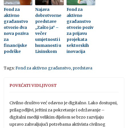
Fond za
Najava
Fond za
aktivno
dobrotvorne
aktivno
građanstvo
predstave
građanstvo
otvorio dva
„Zašto ja“ –
otvorio poziv
nova poziva
večer
za prijavu
za
umjetnosti i
projekata
financijske
humanosti u
sektorskih
podrške
Lisinskom
inovacija
Tags:
Fond za aktivno građanstvo
,
predstava
POVEĆATI VIDLJIVOST
Civilno društvo već odavno je digitalno. Lako dostupni,
prilagodljivi, jeftini za pokretanje i održavanje –
digitalni mediji velikim dijelom se brzo razvijaju
upravo zahvaljujući potrebama aktivista civilnog