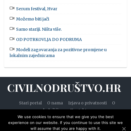
Serum festival, Hvar
Možemo biti jači
Samo stariji. Ništa više.
OD POTRKOVLJA DO PODRUMA
Modeli zagovaranja za pozitivne promjene u
lokalnim zajednicama
CIVILNODRUŠTVO.HR
Stari portal
O nama
Izjava o privatnosti
O
kolačićima
Kontakt
We use cookies to ensure that we give you the best
experience on our website. If you continue to use this site we
will assume that you are happy with it.