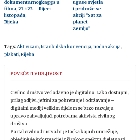
dokumentarnog
Skaggs u
ugase svjetla
filma, 21. i 22.
Rijeci
i pridruže se
listopada,
akciji “Sat za
Rijeka
planet
Zemlju”
Tags:
Aktivizam
,
Istanbulska konvencija
,
noćna akcija
,
plakati
,
Rijeka
POVEĆATI VIDLJIVOST
Civilno društvo već odavno je digitalno. Lako dostupni,
prilagodljivi, jeftini za pokretanje i održavanje –
digitalni mediji velikim dijelom se brzo razvijaju
upravo zahvaljujući potrebama aktivista civilnog
društva.
Portal civilnodrustvo.hr je točka koja ih umrežuje,
objedinjuje informacije iz širokog spektra djelatnosti,