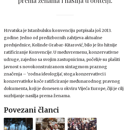
prema ženama i nasilja u obitelji.
Hrvatska je Istanbulsku konvenciju potpisala još 2013.
godine. Jedno od predizbornih zahtjeva aktualne
predsjednice, Kolinde Grabar-Kitarović, bilo je što hitnije
ratificiranje Konvencije. U međuvremenu, konzervativne
udruge, zajedno sa svojim zastupnicima, počeli/e su plašiti
javnost s novokonstruiranom sintagmom praznog
značenja – ‘rodna ideologija’, stoga konzervativci i
konzervativke koče ratificiranje međunarodnog pravnog
dokumenta, koji je donesen u okviru Vijeća Europe, čiji je cilj
suzbijanje nasilja prema ženama.
Povezani članci