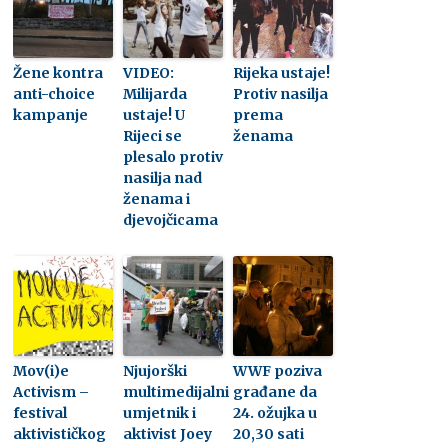
Žene kontra
VIDEO:
Rijeka ustaje!
anti-choice
Milijarda
Protiv nasilja
kampanje
ustaje! U
prema
Rijeci se
ženama
plesalo protiv
nasilja nad
ženama i
djevojčicama
Mov(i)e
Njujorški
WWF poziva
Activism –
multimedijalni
građane da
festival
umjetnik i
24. ožujka u
aktivističkog
aktivist Joey
20,30 sati