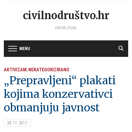
civilnodruštvo.hr
08.08.2026.
MENU
AKTIVIZAM
NEKATEGORIZIRANO
,
„Prepravljeni“ plakati
kojima konzervativci
obmanjuju javnost
28. 11. 2017.