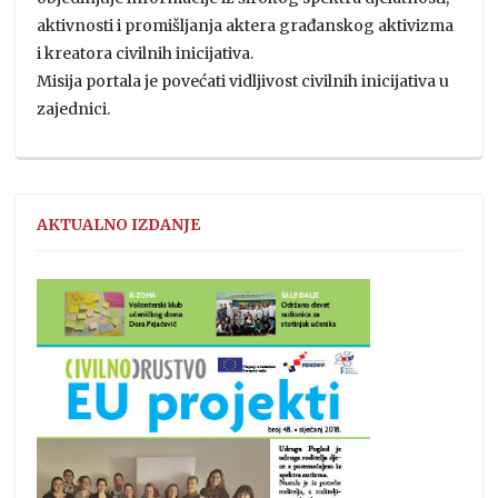
aktivnosti i promišljanja aktera građanskog aktivizma
i kreatora civilnih inicijativa.
Misija portala je povećati vidljivost civilnih inicijativa u
zajednici.
AKTUALNO IZDANJE