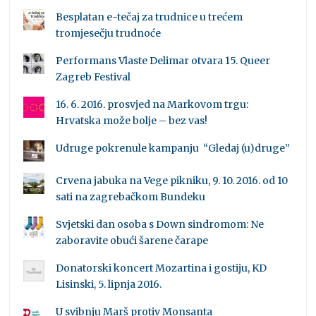
Besplatan e-tečaj za trudnice u trećem
tromjesečju trudnoće
Performans Vlaste Delimar otvara 15. Queer
Zagreb Festival
16. 6. 2016. prosvjed na Markovom trgu:
Hrvatska može bolje – bez vas!
Udruge pokrenule kampanju “Gledaj (u)druge”
Crvena jabuka na Vege pikniku, 9. 10. 2016. od 10
sati na zagrebačkom Bundeku
Svjetski dan osoba s Down sindromom: Ne
zaboravite obući šarene čarape
Donatorski koncert Mozartina i gostiju, KD
Lisinski, 5. lipnja 2016.
U svibnju Marš protiv Monsanta