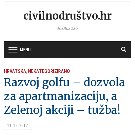
civilnodruštvo.hr
06.08.2026.
MENU
HRVATSKA
NEKATEGORIZIRANO
,
Razvoj golfu – dozvola
za apartmanizaciju, a
Zelenoj akciji – tužba!
11. 12. 2017.