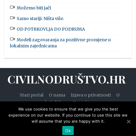
Možemo biti jači
Samo stariji. Ništa više.
OD POTRKOVLJA DO PODRUMA
Modeli zagovaranja za pozitivne promjene u
lokalnim zajednicama
CIVILNODRUŠTVO.HR
Stari portal
O nama
Izjava o privatnosti
O
kolačićima
Kontakt
We use cookies to ensure that we give you the best
experience on our website. If you continue to use this site we
will assume that you are happy with it.
© 2020. — Civilnodruštvo.hr. Sva prava pridržana.
Ok
Designed by
WPZOOM