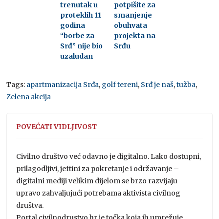
trenutak u
potpišite za
proteklih 11
smanjenje
godina
obuhvata
“borbe za
projekta na
Srđ” nije bio
Srđu
uzaludan
Tags:
apartmanizacija Srđa
,
golf tereni
,
Srđ je naš
,
tužba
,
Zelena akcija
POVEĆATI VIDLJIVOST
Civilno društvo već odavno je digitalno. Lako dostupni,
prilagodljivi, jeftini za pokretanje i održavanje –
digitalni mediji velikim dijelom se brzo razvijaju
upravo zahvaljujući potrebama aktivista civilnog
društva.
Portal civilnodrustvo.hr je točka koja ih umrežuje,