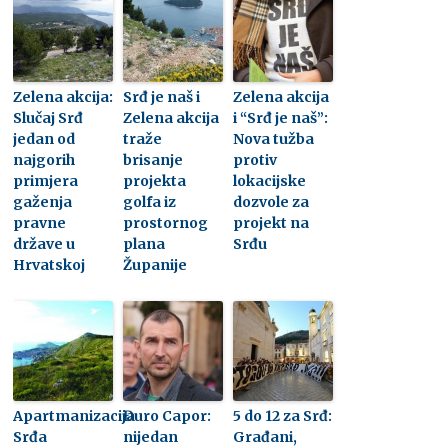
Zelena akcija:
Srđ je naš i
Zelena akcija
Slučaj Srđ
Zelena akcija
i “Srđ je naš”:
jedan od
traže
Nova tužba
najgorih
brisanje
protiv
primjera
projekta
lokacijske
gaženja
golfa iz
dozvole za
pravne
prostornog
projekt na
države u
plana
Srđu
Hrvatskoj
Županije
Apartmanizacija
Đuro Capor:
5 do 12 za Srđ:
Srđa
nijedan
Građani,