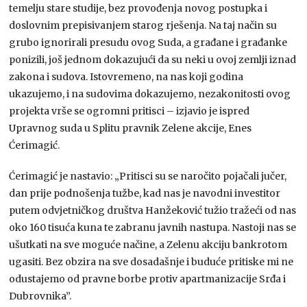
temelju stare studije, bez provođenja novog postupka i
doslovnim prepisivanjem starog rješenja. Na taj način su
grubo ignorirali presudu ovog Suda, a građane i građanke
ponizili, još jednom dokazujući da su neki u ovoj zemlji iznad
zakona i sudova. Istovremeno, na nas koji godina
ukazujemo, i na sudovima dokazujemo, nezakonitosti ovog
projekta vrše se ogromni pritisci – izjavio je ispred
Upravnog suda u Splitu pravnik Zelene akcije, Enes
Ćerimagić.
Ćerimagić je nastavio: „Pritisci su se naročito pojačali jučer,
dan prije podnošenja tužbe, kad nas je navodni investitor
putem odvjetničkog društva Hanžeković tužio tražeći od nas
oko 160 tisuća kuna te zabranu javnih nastupa. Nastoji nas se
ušutkati na sve moguće načine, a Zelenu akciju bankrotom
ugasiti. Bez obzira na sve dosadašnje i buduće pritiske mi ne
odustajemo od pravne borbe protiv apartmanizacije Srđa i
Dubrovnika”.