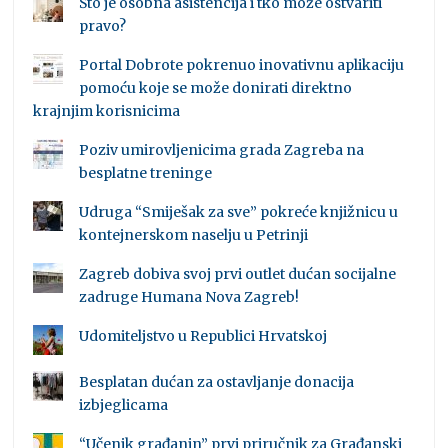
Što je osobna asistencija i tko može ostvariti
pravo?
Portal Dobrote pokrenuo inovativnu aplikaciju
pomoću koje se može donirati direktno
krajnjim korisnicima
Poziv umirovljenicima grada Zagreba na
besplatne treninge
Udruga “Smiješak za sve” pokreće knjižnicu u
kontejnerskom naselju u Petrinji
Zagreb dobiva svoj prvi outlet dućan socijalne
zadruge Humana Nova Zagreb!
Udomiteljstvo u Republici Hrvatskoj
Besplatan dućan za ostavljanje donacija
izbjeglicama
“Učenik građanin” prvi priručnik za Građanski