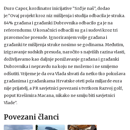
Đuro Capor, kordinator inicijative “Srđ je naš”, dodao
je:“Ovaj projekt kroz niz mišljenja i studija odbacila je struka.
84% građana i građanki Dubrovnika odbacilo ga je na
referendumu. U konačnici odbacili su ga i sudovi kroz tri
pravomoćne presude. Ignoriranjem volje građana i
građanki te mišljenja struke nosimo se godinama. Međutim,
izigravanje sudskih presuda, naročito s najviših razina vlasti,
doživljavamo kao daljnje ponižavanje građana i građanki
Dubrovnika i nepravdu na koju ne možemo i ne smijemo
odšutiti. Vrijeme je da ova Vlada shvati da netko tko pokušava
građanima i građankama Hrvatske oteti pola miljarde eura
nije prijatelj, a PR savjetnici povezani s tvrtkom Razvoj golf,
poput Krešimira Macana, nikako ne smiju biti savjetnici
Vlade”.
Povezani članci