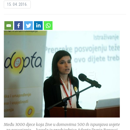
15. 04. 2016.
Među 3000 djece koja žive u domovima 500 ih ispunjava uvjete
za posvajanje – kazala je predsjednica Adopte Dunja Bonacci