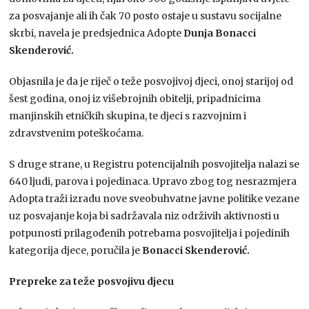
za posvajanje ali ih čak 70 posto ostaje u sustavu socijalne
skrbi, navela je predsjednica Adopte
Dunja Bonacci
Skenderović.
Objasnila je da je riječ o teže posvojivoj djeci, onoj starijoj od
šest godina, onoj iz višebrojnih obitelji, pripadnicima
manjinskih etničkih skupina, te djeci s razvojnim i
zdravstvenim poteškoćama.
S druge strane, u Registru potencijalnih posvojitelja nalazi se
640 ljudi, parova i pojedinaca. Upravo zbog tog nesrazmjera
Adopta traži izradu nove sveobuhvatne javne politike vezane
uz posvajanje koja bi sadržavala niz održivih aktivnosti u
potpunosti prilagođenih potrebama posvojitelja i pojedinih
kategorija djece, poručila je
Bonacci Skenderović.
Prepreke za teže posvojivu djecu