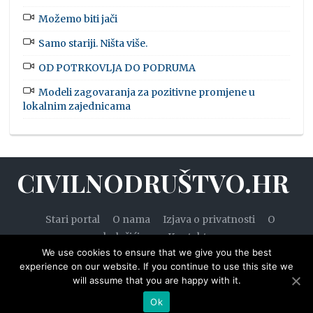
Možemo biti jači
Samo stariji. Ništa više.
OD POTRKOVLJA DO PODRUMA
Modeli zagovaranja za pozitivne promjene u
lokalnim zajednicama
CIVILNODRUŠTVO.HR
Stari portal
O nama
Izjava o privatnosti
O
kolačićima
Kontakt
We use cookies to ensure that we give you the best
experience on our website. If you continue to use this site we
will assume that you are happy with it.
© 2020. — Civilnodruštvo.hr. Sva prava pridržana.
Ok
Designed by
WPZOOM