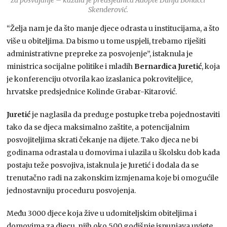
Skenderović.
“Želja nam je da što manje djece odrasta u institucijama, a što
više u obiteljima. Da bismo u tome uspjeli, trebamo riješiti
administrativne prepreke za posvojenje”, istaknula je
ministrica socijalne politike i mladih
Bernardica Juretić
, koja
je konferenciju otvorila kao izaslanica pokroviteljice,
hrvatske predsjednice Kolinde Grabar-Kitarović.
Juretić
je naglasila da preduge postupke treba pojednostaviti
tako da se djeca maksimalno zaštite, a potencijalnim
posvojiteljima skrati čekanje na dijete. Tako djeca ne bi
godinama odrastala u domovima i ulazila u školsku dob kada
postaju teže posvojiva, istaknula je Juretić i dodala da se
trenutačno radi na zakonskim izmjenama koje bi omogućile
jednostavniju proceduru posvojenja.
Među 3000 djece koja žive u udomiteljskim obiteljima i
domovima za djecu, njih oko 500 godišnje ispunjava uvjete