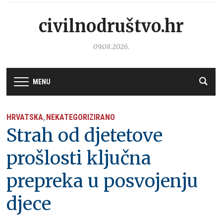
civilnodruštvo.hr
09.08.2026.
MENU
HRVATSKA
NEKATEGORIZIRANO
,
Strah od djetetove
prošlosti ključna
prepreka u posvojenju
djece