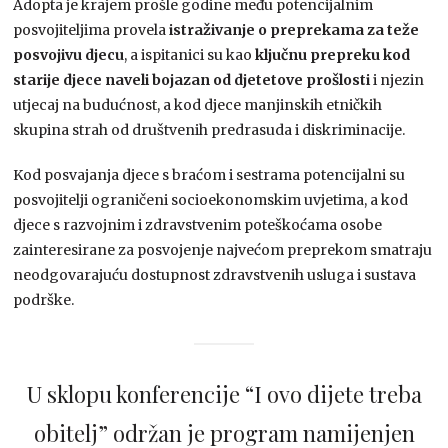
Adopta je krajem prošle godine među potencijalnim
posvojiteljima provela
istraživanje o preprekama za teže
posvojivu djecu
, a ispitanici su kao
ključnu prepreku kod
starije djece naveli bojazan od djetetove prošlosti
i njezin
utjecaj na budućnost, a kod djece manjinskih etničkih
skupina strah od društvenih predrasuda i diskriminacije.
Kod posvajanja djece s braćom i sestrama potencijalni su
posvojitelji ograničeni socioekonomskim uvjetima, a kod
djece s razvojnim i zdravstvenim poteškoćama osobe
zainteresirane za posvojenje najvećom preprekom smatraju
neodgovarajuću dostupnost zdravstvenih usluga i sustava
podrške.
U sklopu konferencije “I ovo dijete treba
obitelj” održan je program namijenjen