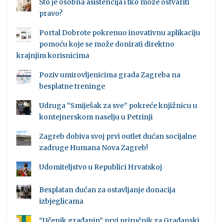
Što je osobna asistencija i tko može ostvariti
pravo?
Portal Dobrote pokrenuo inovativnu aplikaciju
pomoću koje se može donirati direktno
krajnjim korisnicima
Poziv umirovljenicima grada Zagreba na
besplatne treninge
Udruga “Smiješak za sve” pokreće knjižnicu u
kontejnerskom naselju u Petrinji
Zagreb dobiva svoj prvi outlet dućan socijalne
zadruge Humana Nova Zagreb!
Udomiteljstvo u Republici Hrvatskoj
Besplatan dućan za ostavljanje donacija
izbjeglicama
“Učenik građanin” prvi priručnik za Građanski