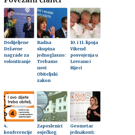
Dodijeljene
Radna
10. i 11. lipnja
Državne
skupina
Vikend
nagrade za
jednoglasno:
posvojenja u
volontiranje
Trebamo
Lovranu i
novi
Rijeci
Obiteljski
zakon
4.
Zaposlenici
Geometar
konferencije
osječkog
jednakosti: