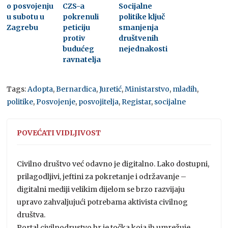
o posvojenju
CZS-a
Socijalne
u subotu u
pokrenuli
politike ključ
Zagrebu
peticiju
smanjenja
protiv
društvenih
budućeg
nejednakosti
ravnatelja
Tags:
Adopta
,
Bernardica
,
Juretić
,
Ministarstvo
,
mladih
,
politike
,
Posvojenje
,
posvojitelja
,
Registar
,
socijalne
POVEĆATI VIDLJIVOST
Civilno društvo već odavno je digitalno. Lako dostupni,
prilagodljivi, jeftini za pokretanje i održavanje –
digitalni mediji velikim dijelom se brzo razvijaju
upravo zahvaljujući potrebama aktivista civilnog
društva.
Portal civilnodrustvo.hr je točka koja ih umrežuje,