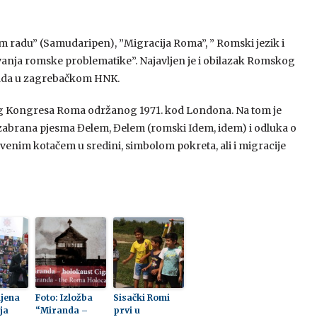
 radu” (Samudaripen), ”Migracija Roma”, ” Romski jezik i
avanja romske problematike”. Najavljen je i obilazak Romskog
grada u zagrebačkom HNK.
rvog Kongresa Roma održanog 1971. kod Londona. Na tom je
zabrana pjesma Đelem, Đelem (romski Idem, idem) i odluka o
venim kotačem u sredini, simbolom pokreta, ali i migracije
ljena
Foto: Izložba
Sisački Romi
ja
“Miranda –
prvi u