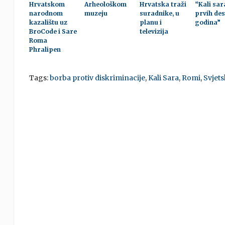
Hrvatskom
Arheološkom
Hrvatska traži
“Kali sar
narodnom
muzeju
suradnike, u
prvih des
kazalištu uz
planu i
godina”
BroCode i Sare
televizija
Roma
Phralipen
Tags:
borba protiv diskriminacije
,
Kali Sara
,
Romi
,
Svjet