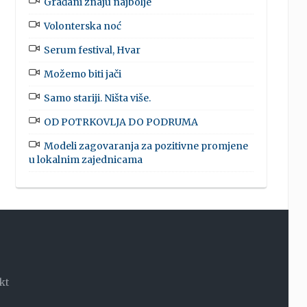
Građani znaju najbolje
Volonterska noć
Serum festival, Hvar
Možemo biti jači
Samo stariji. Ništa više.
OD POTRKOVLJA DO PODRUMA
Modeli zagovaranja za pozitivne promjene
u lokalnim zajednicama
kt