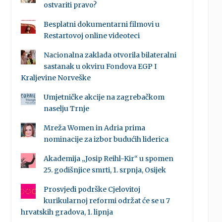
ostvariti pravo?
Besplatni dokumentarni filmovi u
Restartovoj online videoteci
Nacionalna zaklada otvorila bilateralni
sastanak u okviru Fondova EGP I
Kraljevine Norveške
Umjetničke akcije na zagrebačkom
naselju Trnje
Mreža Women in Adria prima
nominacije za izbor budućih liderica
Akademija „Josip Reihl-Kir“ u spomen
25. godišnjice smrti, 1. srpnja, Osijek
Prosvjedi podrške Cjelovitoj
kurikularnoj reformi održat će se u 7
hrvatskih gradova, 1. lipnja