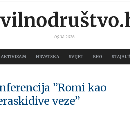
ivilnodruštvo.
09.08.2026.
AKTIVIZAM
HRVATSKA
SVIJET
EHO
STAJALI
nferencija ”Romi kao
eraskidive veze”