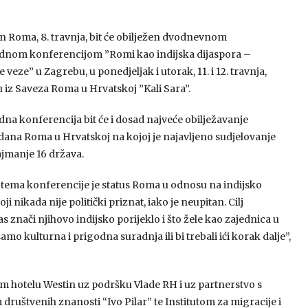
an Roma, 8. travnja, bit će obilježen dvodnevnom
nom konferencijom ”Romi kao indijska dijaspora –
 veze” u Zagrebu, u ponedjeljak i utorak, 11. i 12. travnja,
 su iz Saveza Roma u Hrvatskoj ”Kali Sara”.
a konferencija bit će i dosad najveće obilježavanje
dana Roma u Hrvatskoj na kojoj je najavljeno sudjelovanje
jmanje 16 država.
 tema konferencije je status Roma u odnosu na indijsko
oji nikada nije politički priznat, iako je neupitan. Cilj
 znači njihovo indijsko porijeklo i što žele kao zajednica u
mo kulturna i prigodna suradnja ili bi trebali ići korak dalje”,
m hotelu Westin uz podršku Vlade RH i uz partnerstvo s
društvenih znanosti “Ivo Pilar” te Institutom za migracije i