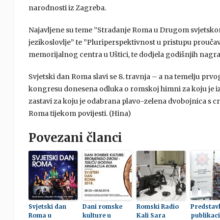
narodnosti iz Zagreba.
Najavljene su teme ”Stradanje Roma u Drugom svjetskom
jezikoslovlje” te ”Pluriperspektivnost u pristupu prouč
memorijalnog centra u Uštici, te dodjela godišnjih na
Svjetski dan Roma slavi se 8. travnja – a na temelju p
kongresu donesena odluka o romskoj himni za koju je i
zastavi za koju je odabrana plavo-zelena dvobojnica s cr
Roma tijekom povijesti. (Hina)
Povezani članci
Svjetski dan
Dani romske
Romski Radio
Predstav
Roma u
kulture u
Kali Sara
publikaci