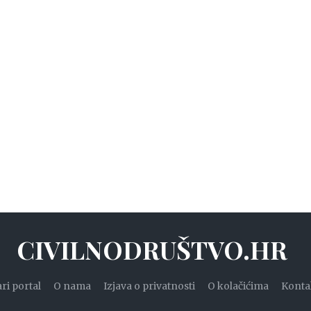
CIVILNODRUŠTVO.HR
ari portal
O nama
Izjava o privatnosti
O kolačićima
Konta