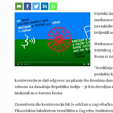
Svjetski d
međunarod
neraskidive
izvijestili
Međunarodn
Svjetskog 
Roma iz na
”Središnja
porijeklo k
konferencije je dati odgovor na pitanje što Romima danas
odnosu na današnju Republiku Indiju – je li tu dovoljna sa
istaknuli su u Savezu Roma.
Znanstveni dio konferencije bit će održan u zagrebačko
Filozofskim fakultetom Sveučilišta u Zagrebu, Institutom 