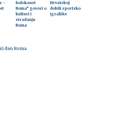
a –
holokaust
Hrvatskoj
et
Roma” govori o
dobili sportsko
kulturi i
igralište
stradanju
Roma
ski dan Roma