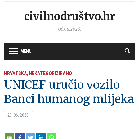
civilnodruštvo.hr
06.08.2026.
MENU
HRVATSKA
NEKATEGORIZIRANO
,
UNICEF uručio vozilo
Banci humanog mlijeka
23. 06. 2020.