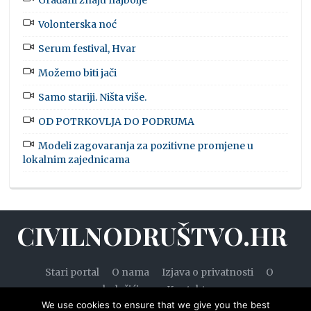
Građani znaju najbolje
Volonterska noć
Serum festival, Hvar
Možemo biti jači
Samo stariji. Ništa više.
OD POTRKOVLJA DO PODRUMA
Modeli zagovaranja za pozitivne promjene u
lokalnim zajednicama
CIVILNODRUŠTVO.HR
Stari portal
O nama
Izjava o privatnosti
O
kolačićima
Kontakt
We use cookies to ensure that we give you the best