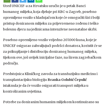
Ured UNICEF-a za Hrvatsku uručio je u petak Banci
humanog mlijeka, koja djeluje pri KBC-u Zagreb, posebno
opremljeno vozilo s hladnjačom koje će omogućiti širi i bolji
pristup doniranom mlijeku za prijevremeno rođenu i teško
bolesnu djecu na jedinicama intenzivne neonatalne skrbi.
Posebno opremljeno vozilo vrijedno 207.000 kuna, koje je
UNICEF osigurao zahvaljujući podršci donatora, koristit će se
za prikupljanje i distribuciju doniranog humanog mlijeka,
tijekom ove, još uvijek inicijalne faze, na širem zagrebačkom
području.
Predstojnica Kliničkog zavoda za transfuzijsku medicinu i
transplantacijsku biologiju
Branka Golubić Ćepulić
istaknula je da će vozilo osigurati transport mlijeka u
kontroliranim uvjetima.
Potrebe za doniranim humanim mlijekom kontinuirano su