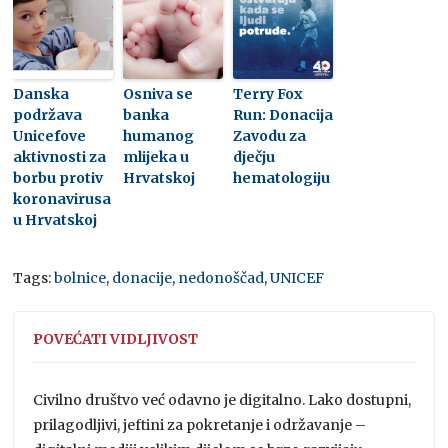
Danska
Osniva se
Terry Fox
podržava
banka
Run: Donacija
Unicefove
humanog
Zavodu za
aktivnosti za
mlijeka u
dječju
borbu protiv
Hrvatskoj
hematologiju
koronavirusa
u Hrvatskoj
Tags:
bolnice
,
donacije
,
nedonoščad
,
UNICEF
POVEĆATI VIDLJIVOST
Civilno društvo već odavno je digitalno. Lako dostupni,
prilagodljivi, jeftini za pokretanje i održavanje –