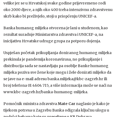
velike jer se u Hrvatskoj svake godine prijevremeno rodi
oko 2000 djece, a njih oko 400 treba intenzivnu zdravstvenu
skrb kako bi preživjelo, stoji u priopćenju UNICEF-a.
Banka humanog mlijeka otvorena je lani u studenom, kao
rezultat suradnje Ministarstva zdravstva i UNICEF-a, na
inicijativu Hrvatske udruge grupa za potporu dojenja.
Uspješan početak prikupljanja doniranog humanog mlijeka
prekinula je pandemija koronavirusa, no prikupljanje i
distribucija sada se nastavljaju pa osoblje Banke humanog
mlijeka poziva sve žene koje mogu i žele donirati mlijeko da
se jave na e-mail adresu banka.mlijeka@kbc-zagreb.hr ili
broj telefona 01 4604 715, a više informacija može se naći na
www.kbc-zagreb.hr/banka-humanog-mlijeka.
Pomoćnik ministra zdravstva
Mate Car
naglasio je kako je
tijekom potresa u Zagrebu Banka odigrala ključnu ulogu u
podršci bebama koje su preseljene u KB Dubrava.