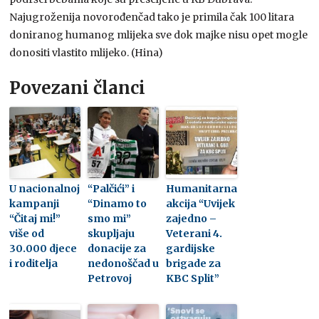
Najugroženija novorođenčad tako je primila čak 100 litara
doniranog humanog mlijeka sve dok majke nisu opet mogle
donositi vlastito mlijeko. (Hina)
Povezani članci
U nacionalnoj
“Palčići” i
Humanitarna
kampanji
“Dinamo to
akcija “Uvijek
“Čitaj mi!”
smo mi”
zajedno –
više od
skupljaju
Veterani 4.
30.000 djece
donacije za
gardijske
i roditelja
nedonoščad u
brigade za
Petrovoj
KBC Split”