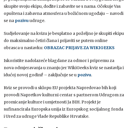
skupite svoju ekipu, dođite i zabavite se s nama. Očekuje Vas
opuštena i zabavna atmosfera u božićnom ugođaju – navodi
se na
pozivu
udruge.
Sudjelovanje na kvizu je besplatno a poželjno je skupiti ekipu
do maksimalno četiri člana i prijaviti se putem online
obrasca u nastavku:
OBRAZAC PRIJAVE ZA WIKIGEEKS
Iskoristite nadolazeće blagdane za odmor i pripremu za
nova odmjeravanja u znanju jer WikiGeeks kviz se nastavlja i
idućoj novoj godini! – zaključuje se u
pozivu
.
Kviz se provodi u sklopu EU projekta Napredovao bih koji
provodi Napretkov kulturni centar s partnerom Udrugom za
promicanje kulture i umjetnosti Ja BIH. Projekt je
sufinancirala Europska unija iz Europskog socijalnog fonda
i Ured za udruge Vlade Republike Hrvatske.