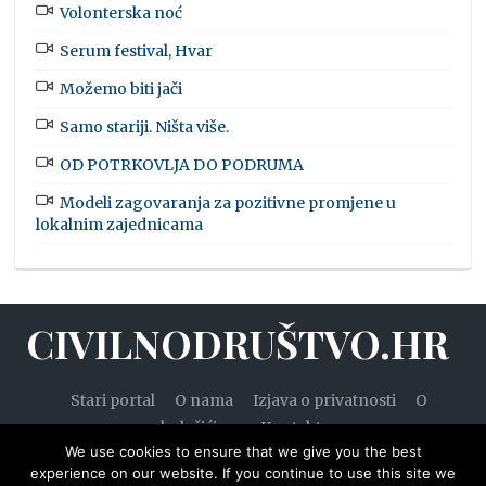
Volonterska noć
Serum festival, Hvar
Možemo biti jači
Samo stariji. Ništa više.
OD POTRKOVLJA DO PODRUMA
Modeli zagovaranja za pozitivne promjene u
lokalnim zajednicama
CIVILNODRUŠTVO.HR
Stari portal
O nama
Izjava o privatnosti
O
kolačićima
Kontakt
We use cookies to ensure that we give you the best
experience on our website. If you continue to use this site we