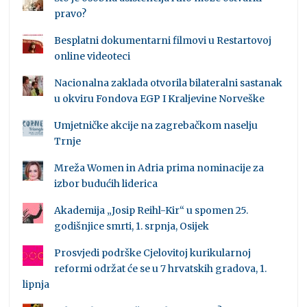
pravo?
Besplatni dokumentarni filmovi u Restartovoj
online videoteci
Nacionalna zaklada otvorila bilateralni sastanak
u okviru Fondova EGP I Kraljevine Norveške
Umjetničke akcije na zagrebačkom naselju
Trnje
Mreža Women in Adria prima nominacije za
izbor budućih liderica
Akademija „Josip Reihl-Kir“ u spomen 25.
godišnjice smrti, 1. srpnja, Osijek
Prosvjedi podrške Cjelovitoj kurikularnoj
reformi održat će se u 7 hrvatskih gradova, 1.
lipnja