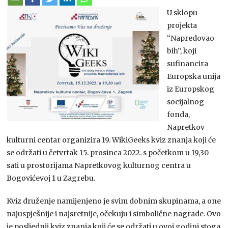
U sklopu
projekta
“Napredovao
bih”, koji
sufinancira
Europska unija
iz Europskog
socijalnog
fonda,
Napretkov
kulturni centar organizira 19. WikiGeeks kviz znanja koji će
se održati u četvrtak 15. prosinca 2022. s početkom u 19,30
sati u prostorijama Napretkovog kulturnog centra u
Bogovićevoj 1 u Zagrebu.
Kviz druženje namijenjeno je svim dobnim skupinama, a one
najuspješnije i najsretnije, očekuju i simbolične nagrade. Ovo
je posljednji kviz znanja koji će se održati u ovoj godini stoga