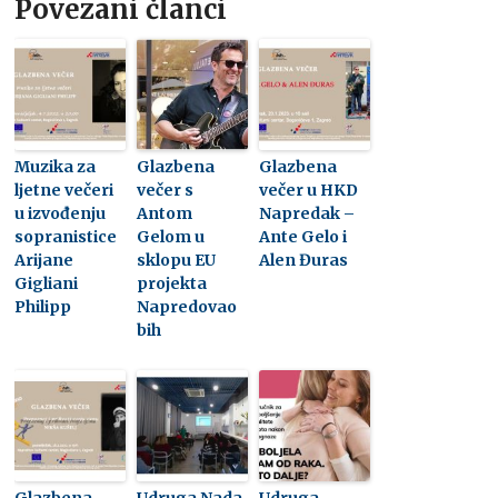
Povezani članci
Muzika za
Glazbena
Glazbena
ljetne večeri
večer s
večer u HKD
u izvođenju
Antom
Napredak –
sopranistice
Gelom u
Ante Gelo i
Arijane
sklopu EU
Alen Đuras
Gigliani
projekta
Philipp
Napredovao
bih
Glazbena
Udruga Nada
Udruga