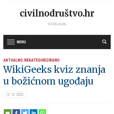
civilnodruštvo.hr
07.08.2026.
MENU
AKTUALNO
NEKATEGORIZIRANO
,
WikiGeeks kviz znanja
u božićnom ugođaju
12. 12. 2022.