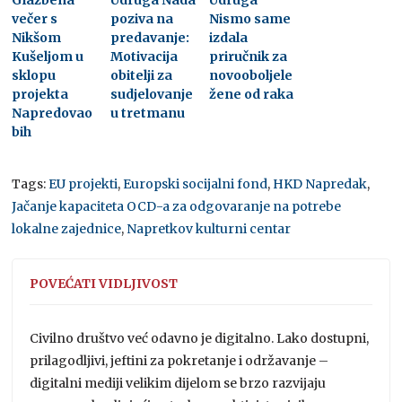
večer s
poziva na
Nismo same
Nikšom
predavanje:
izdala
Kušeljom u
Motivacija
priručnik za
sklopu
obitelji za
novooboljele
projekta
sudjelovanje
žene od raka
Napredovao
u tretmanu
bih
Tags:
EU projekti
,
Europski socijalni fond
,
HKD Napredak
,
Jačanje kapaciteta OCD-a za odgovaranje na potrebe
lokalne zajednice
,
Napretkov kulturni centar
POVEĆATI VIDLJIVOST
Civilno društvo već odavno je digitalno. Lako dostupni,
prilagodljivi, jeftini za pokretanje i održavanje –
digitalni mediji velikim dijelom se brzo razvijaju