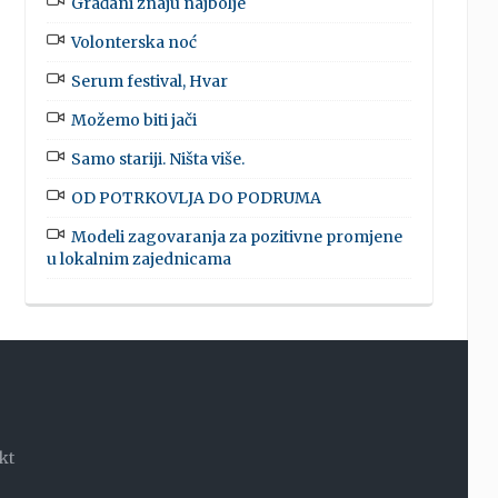
Građani znaju najbolje
Volonterska noć
Serum festival, Hvar
Možemo biti jači
Samo stariji. Ništa više.
OD POTRKOVLJA DO PODRUMA
Modeli zagovaranja za pozitivne promjene
u lokalnim zajednicama
kt