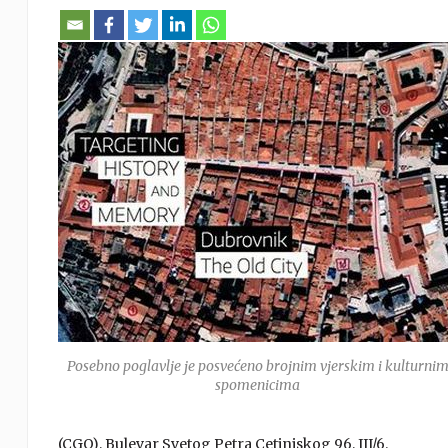
Posebno poglavlje je posvećeno brojnim vjerskim i kulturni
spomenicima
(CGO), Bulevar Svetog Petra Cetinjskog 96, III/6.