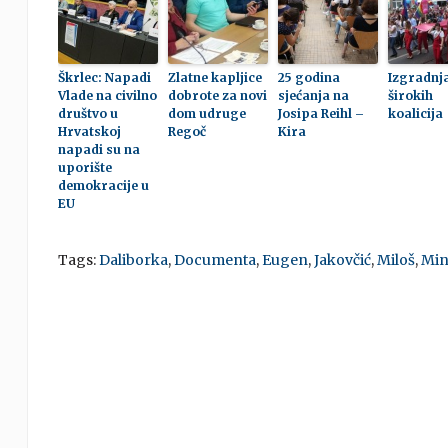
Škrlec: Napadi
Zlatne kapljice
25 godina
Izgradnj
Vlade na civilno
dobrote za novi
sjećanja na
širokih
društvo u
dom udruge
Josipa Reihl –
koalicija
Hrvatskoj
Regoč
Kira
napadi su na
uporište
demokracije u
EU
Tags:
Daliborka
,
Documenta
,
Eugen
,
Jakovčić
,
Miloš
,
Min