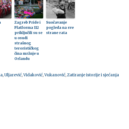
a
Zagreb Pride i
Suočavanje
Platforma 112
pogleda na sve
priključili su se
strane rata
u osudi
strašnog
terorističkog
čina mržnje u
Orlandu
a
,
Uljarević
,
Vidaković
,
Vukanović
,
Zatiranje istorije i sjećanja