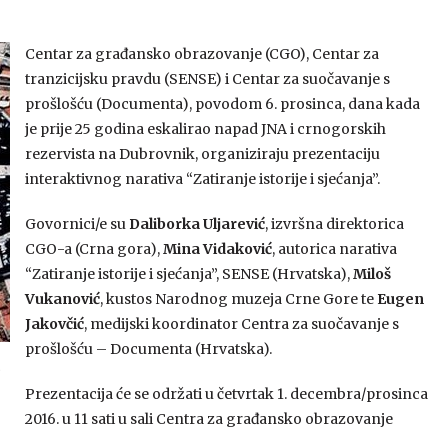
Centar za građansko obrazovanje (CGO), Centar za
tranzicijsku pravdu (SENSE) i Centar za suočavanje s
prošlošću (Documenta), povodom 6. prosinca, dana kada
je prije 25 godina eskalirao napad JNA i crnogorskih
rezervista na Dubrovnik, organiziraju prezentaciju
interaktivnog narativa “Zatiranje istorije i sjećanja”.
Govornici/e su
Daliborka Uljarević
, izvršna direktorica
CGO-a (Crna gora),
Mina Vidaković
, autorica narativa
“Zatiranje istorije i sjećanja”, SENSE (Hrvatska),
Miloš
Vukanović
, kustos Narodnog muzeja Crne Gore te
Eugen
Jakovčić
, medijski koordinator Centra za suočavanje s
prošlošću – Documenta (Hrvatska).
m
Prezentacija će se održati u četvrtak 1. decembra/prosinca
2016. u 11 sati u sali Centra za građansko obrazovanje