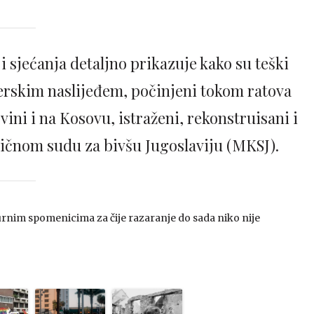
 i sjećanja detaljno prikazuje kako su teški
vjerskim naslijeđem, počinjeni tokom ratova
vini i na Kosovu, istraženi, rekonstruisani i
čnom sudu za bivšu Jugoslaviju (MKSJ).
urnim spomenicima za čije razaranje do sada niko nije