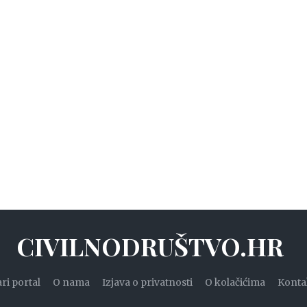
CIVILNODRUŠTVO.HR
ari portal
O nama
Izjava o privatnosti
O kolačićima
Konta