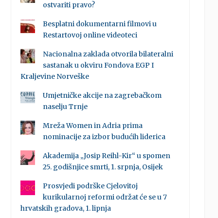
ostvariti pravo?
Besplatni dokumentarni filmovi u
Restartovoj online videoteci
Nacionalna zaklada otvorila bilateralni
sastanak u okviru Fondova EGP I
Kraljevine Norveške
Umjetničke akcije na zagrebačkom
naselju Trnje
Mreža Women in Adria prima
nominacije za izbor budućih liderica
Akademija „Josip Reihl-Kir“ u spomen
25. godišnjice smrti, 1. srpnja, Osijek
Prosvjedi podrške Cjelovitoj
kurikularnoj reformi održat će se u 7
hrvatskih gradova, 1. lipnja