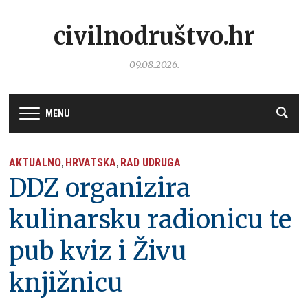
civilnodruštvo.hr
09.08.2026.
MENU
AKTUALNO
HRVATSKA
RAD UDRUGA
,
,
DDZ organizira
kulinarsku radionicu te
pub kviz i Živu
knjižnicu