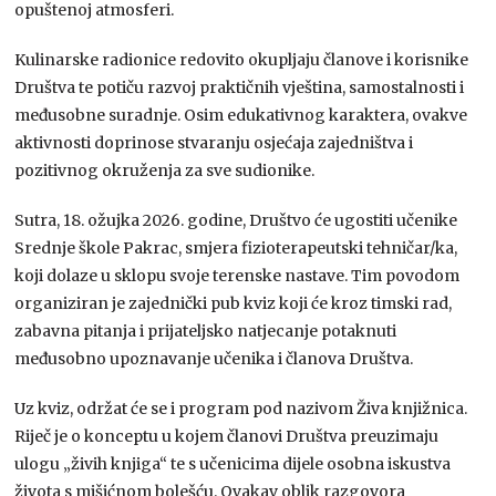
opuštenoj atmosferi.
Kulinarske radionice redovito okupljaju članove i korisnike
Društva te potiču razvoj praktičnih vještina, samostalnosti i
međusobne suradnje. Osim edukativnog karaktera, ovakve
aktivnosti doprinose stvaranju osjećaja zajedništva i
pozitivnog okruženja za sve sudionike.
Sutra, 18. ožujka 2026. godine, Društvo će ugostiti učenike
Srednje škole Pakrac
, smjera fizioterapeutski tehničar/ka,
koji dolaze u sklopu svoje terenske nastave. Tim povodom
organiziran je zajednički pub kviz koji će kroz timski rad,
zabavna pitanja i prijateljsko natjecanje potaknuti
međusobno upoznavanje učenika i članova Društva.
Uz kviz, održat će se i program pod nazivom Živa knjižnica.
Riječ je o konceptu u kojem članovi Društva preuzimaju
ulogu „živih knjiga“ te s učenicima dijele osobna iskustva
života s mišićnom bolešću. Ovakav oblik razgovora