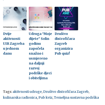
Dvije
Udruga “Moje
Društvo
aktivnosti
dijete” Solin
distrofičara
UIR Zagreba
godinu
Zagreb
u jednom
započela
organizira
danu
snažno i
Pub quiz!
usmjereno
na daljnji
razvoj
podrške djeci
i obiteljima
Tags:
aktivnosti udruge
,
Društvo distrofičara Zagreb
,
kulinarska radionica
,
Pub kviz
,
Temeljna sustavna podrška