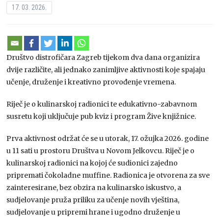
17. 03. 2026.
Društvo distrofičara Zagreb
tijekom dva dana organizira
dvije različite, ali jednako zanimljive aktivnosti koje spajaju
učenje, druženje i kreativno provođenje vremena.
Riječ je o kulinarskoj radionici te edukativno-zabavnom
susretu koji uključuje pub kviz i program Žive knjižnice.
Prva aktivnost održat će se u utorak, 17. ožujka 2026. godine
u 11 sati u prostoru Društva u Novom Jelkovcu. Riječ je o
kulinarskoj radionici na kojoj će sudionici zajedno
pripremati čokoladne muffine. Radionica je otvorena za sve
zainteresirane, bez obzira na kulinarsko iskustvo, a
sudjelovanje pruža priliku za učenje novih vještina,
sudjelovanje u pripremi hrane i ugodno druženje u