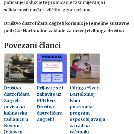
poticanje inkluzije te promicanje razumijevanja i
solidarnosti među različitim generacijama.
Društvo distrofičara Zagreb korisnik je temeljne sustavne
podrške Nacionalne zaklade za razvoj civilnoga društva.
Povezani članci
Društvo
Prijavite se i
Udruga “Sveti
distrofičara
zabavite uz
Bartolomej”
Zagreb
PUB kviz
Knin
poziva na
Društva
pokrenula
kulinarsku
distrofičara
program
radionicu u
Zagreb!
osposobljavanja
Novom
za rad na
Jelkovcu
računalu