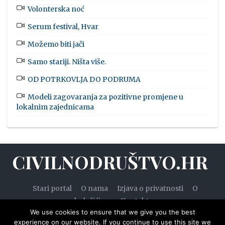
Volonterska noć
Serum festival, Hvar
Možemo biti jači
Samo stariji. Ništa više.
OD POTRKOVLJA DO PODRUMA
Modeli zagovaranja za pozitivne promjene u
lokalnim zajednicama
CIVILNODRUŠTVO.HR
Stari portal
O nama
Izjava o privatnosti
O
kolačićima
Kontakt
We use cookies to ensure that we give you the best
experience on our website. If you continue to use this site we