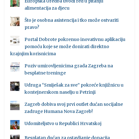
Europska Uredba uvodi red u pitanju
alimentacija za djecu
Što je osobna asistencija i tko može ostvariti
pravo?
Portal Dobrote pokrenuo inovativnu aplikaciju
pomoću koje se može donirati direktno
krajnjim korisnicima
Poziv umirovljenicima grada Zagreba na
besplatne treninge
Udruga “Smiješak za sve” pokreće knjižnicu u
kontejnerskom naselju u Petrinji
Zagreb dobiva svoj prvi outlet dućan socijalne
zadruge Humana Nova Zagreb!
Udomiteljstvo u Republici Hrvatskoj
Besplatan dućan za ostavljanje donacija