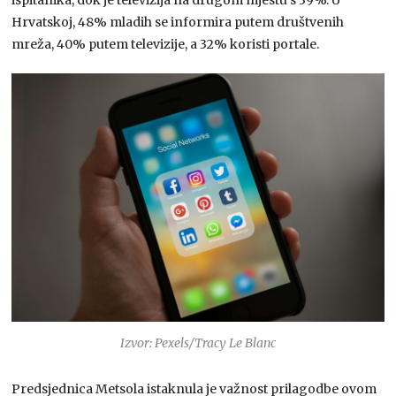
ispitanika, dok je televizija na drugom mjestu s 39%. U
Hrvatskoj, 48% mladih se informira putem društvenih
mreža, 40% putem televizije, a 32% koristi portale.
Izvor: Pexels/Tracy Le Blanc
Predsjednica Metsola istaknula je važnost prilagodbe ovom