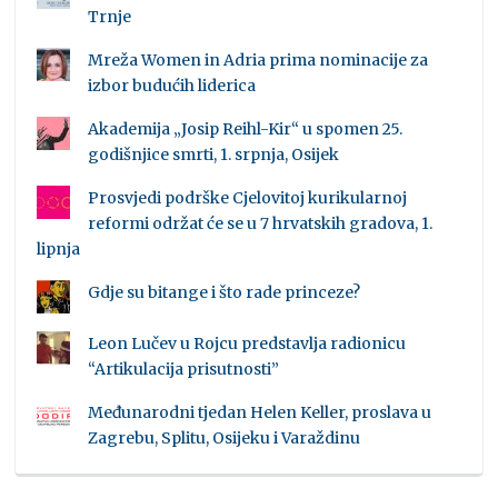
Trnje
Mreža Women in Adria prima nominacije za
izbor budućih liderica
Akademija „Josip Reihl-Kir“ u spomen 25.
godišnjice smrti, 1. srpnja, Osijek
Prosvjedi podrške Cjelovitoj kurikularnoj
reformi održat će se u 7 hrvatskih gradova, 1.
lipnja
Gdje su bitange i što rade princeze?
Leon Lučev u Rojcu predstavlja radionicu
“Artikulacija prisutnosti”
Međunarodni tjedan Helen Keller, proslava u
Zagrebu, Splitu, Osijeku i Varaždinu