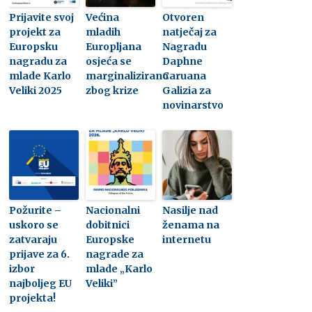
Prijavite svoj
Većina
Otvoren
projekt za
mladih
natječaj za
Europsku
Europljana
Nagradu
nagradu za
osjeća se
Daphne
mlade Karlo
marginalizirano
Caruana
Veliki 2025
zbog krize
Galizia za
novinarstvo
Požurite –
Nacionalni
Nasilje nad
uskoro se
dobitnici
ženama na
zatvaraju
Europske
internetu
prijave za 6.
nagrade za
izbor
mlade „Karlo
najboljeg EU
Veliki”
projekta!