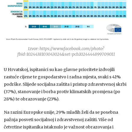
Izvor: https://www.facebook.com/photo?
fbid=1024438103043024&set=pcb.1024444899709011
U Hrvatskoj, ispitanici su kao glavne prioritete izdvojili
rastuće cijene te gospodarstvo i radna mjesta, svaki s 41%
podrške. Slijede socijalna zaštita i pristup zdravstvenoj skrbi
(37%), stanovanje i borba protiv klimatskih promjena (po
28%) te obrazovanje (23%).
Na razini Europske unije, 29% mladih želi da se posebna
pažnja posveti socijalnoj i zdravstvenoj zaštiti. Više od
četvrtine ispitanika istaknulo je važnost obrazovanja i