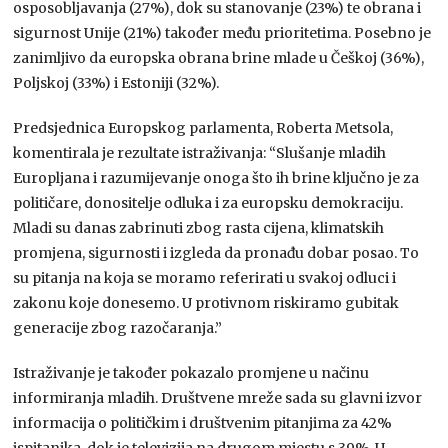
osposobljavanja (27%), dok su stanovanje (23%) te obrana i
sigurnost Unije (21%) također među prioritetima. Posebno je
zanimljivo da europska obrana brine mlade u Češkoj (36%),
Poljskoj (33%) i Estoniji (32%).
Predsjednica Europskog parlamenta, Roberta Metsola,
komentirala je rezultate istraživanja: “Slušanje mladih
Europljana i razumijevanje onoga što ih brine ključno je za
političare, donositelje odluka i za europsku demokraciju.
Mladi su danas zabrinuti zbog rasta cijena, klimatskih
promjena, sigurnosti i izgleda da pronađu dobar posao. To
su pitanja na koja se moramo referirati u svakoj odluci i
zakonu koje donesemo. U protivnom riskiramo gubitak
generacije zbog razočaranja.”
Istraživanje je također pokazalo promjene u načinu
informiranja mladih. Društvene mreže sada su glavni izvor
informacija o političkim i društvenim pitanjima za 42%