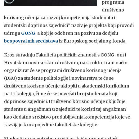
programa
društveno
korisnog učenja za razvoj kompetencija studenata i
studentski doprinos zajednici” naziv je projekta koji provodi
udruga
GONG
, a koji je odobren na pozivu za dodjelu
bespovratnih sredstava
iz Europskog socijalnog fonda.
Kroz suradnju Fakulteta političkih znanosti s GONG-om i
Hrvatskim novinarskim društvom, na strukturirani način
organizirat će se programi društveno korisnog učenja
(DKU) za studente politologije i novinarstva te će se
društveno korisno učenje uklopiti u akademski kurikulum
na tri kolegija, čime će se povećati broj studenata koji
doprinose zajednici. Društveno korisno učenje uključuje
studente u angažman u zajednici te koristi taj angažman
kao dodatno sredstvo produbljivanja kompetencija koje se
razvijaju kroz pojedine fakultetske kolegije.
Studenti imaju potrebu razviti praktična znanja, steći