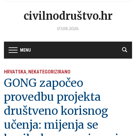
civilnodruštvo.hr
07.08.2026.
MENU
HRVATSKA
NEKATEGORIZIRANO
,
GONG započeo
provedbu projekta
društveno korisnog
učenja: mijenja se