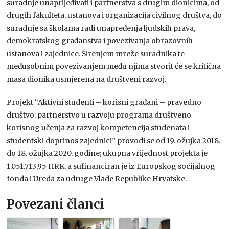
suradnje unaprijeđivati i partnerstva s drugim dionicima, od
drugih fakulteta, ustanova i organizacija civilnog društva, do
suradnje sa školama radi unapređenja ljudskih prava,
demokratskog građanstva i povezivanja obrazovnih
ustanova i zajednice. Širenjem mreže suradnika te
međusobnim povezivanjem među njima stvorit će se kritična
masa dionika usmjerena na društveni razvoj.
Projekt “Aktivni studenti – korisni građani – pravedno
društvo: partnerstvo u razvoju programa društveno
korisnog učenja za razvoj kompetencija studenata i
studentski doprinos zajednici” provodi se od 19. ožujka 2018.
do 18. ožujka 2020. godine; ukupna vrijednost projekta je
1.051.713,95 HRK, a sufinanciran je iz Europskog socijalnog
fonda i Ureda za udruge Vlade Republike Hrvatske.
Povezani članci