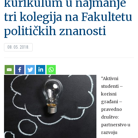
kurikulum u najmanje
tri kolegija na Fakultetu
političkih znanosti
08. 05. 2018.
“Aktivni
studenti –
korisni
građani –
pravedno
društvo:
partnerstvo u
razvoju