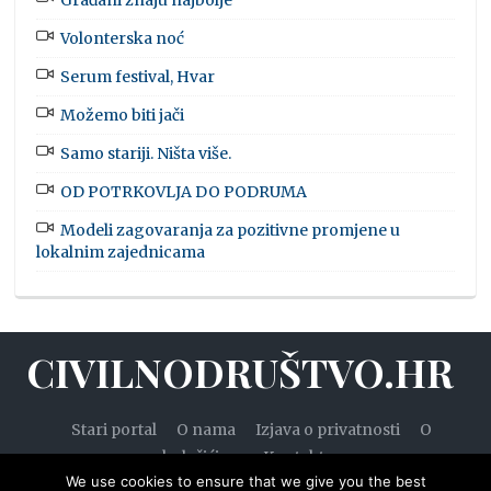
Građani znaju najbolje
Volonterska noć
Serum festival, Hvar
Možemo biti jači
Samo stariji. Ništa više.
OD POTRKOVLJA DO PODRUMA
Modeli zagovaranja za pozitivne promjene u
lokalnim zajednicama
CIVILNODRUŠTVO.HR
Stari portal
O nama
Izjava o privatnosti
O
kolačićima
Kontakt
We use cookies to ensure that we give you the best