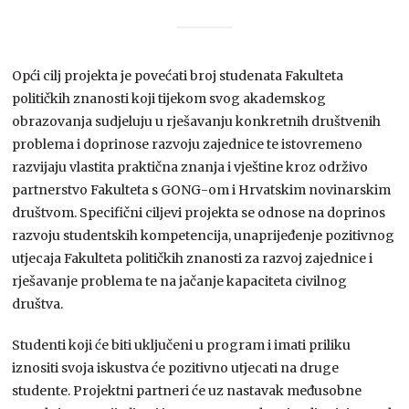
Opći cilj projekta je povećati broj studenata Fakulteta
političkih znanosti koji tijekom svog akademskog
obrazovanja sudjeluju u rješavanju konkretnih društvenih
problema i doprinose razvoju zajednice te istovremeno
razvijaju vlastita praktična znanja i vještine kroz održivo
partnerstvo Fakulteta s GONG-om i Hrvatskim novinarskim
društvom. Specifični ciljevi projekta se odnose na doprinos
razvoju studentskih kompetencija, unaprijeđenje pozitivnog
utjecaja Fakulteta političkih znanosti za razvoj zajednice i
rješavanje problema te na jačanje kapaciteta civilnog
društva.
Studenti koji će biti uključeni u program i imati priliku
iznositi svoja iskustva će pozitivno utjecati na druge
studente. Projektni partneri će uz nastavak međusobne