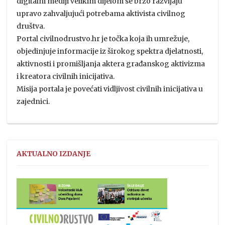
digitalni mediji velikim dijelom se brzo razvijaju
upravo zahvaljujući potrebama aktivista civilnog
društva.
Portal civilnodrustvo.hr je točka koja ih umrežuje,
objedinjuje informacije iz širokog spektra djelatnosti,
aktivnosti i promišljanja aktera građanskog aktivizma
i kreatora civilnih inicijativa.
Misija portala je povećati vidljivost civilnih inicijativa u
zajednici.
AKTUALNO IZDANJE