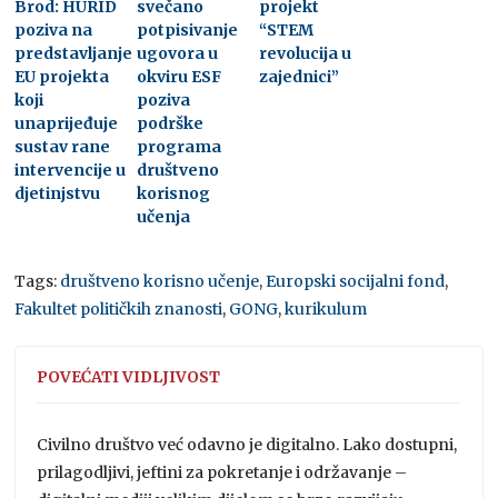
Brod: HURID
svečano
projekt
poziva na
potpisivanje
“STEM
predstavljanje
ugovora u
revolucija u
EU projekta
okviru ESF
zajednici”
koji
poziva
unaprijeđuje
podrške
sustav rane
programa
intervencije u
društveno
djetinjstvu
korisnog
učenja
Tags:
društveno korisno učenje
,
Europski socijalni fond
,
Fakultet političkih znanosti
,
GONG
,
kurikulum
POVEĆATI VIDLJIVOST
Civilno društvo već odavno je digitalno. Lako dostupni,
prilagodljivi, jeftini za pokretanje i održavanje –