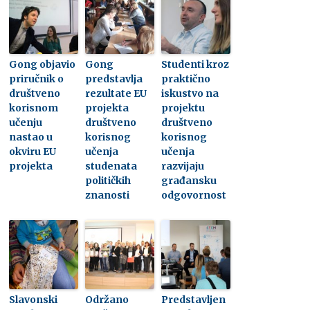
Gong objavio
Gong
Studenti kroz
priručnik o
predstavlja
praktično
društveno
rezultate EU
iskustvo na
korisnom
projekta
projektu
učenju
društveno
društveno
nastao u
korisnog
korisnog
okviru EU
učenja
učenja
projekta
studenata
razvijaju
političkih
građansku
znanosti
odgovornost
Slavonski
Održano
Predstavljen