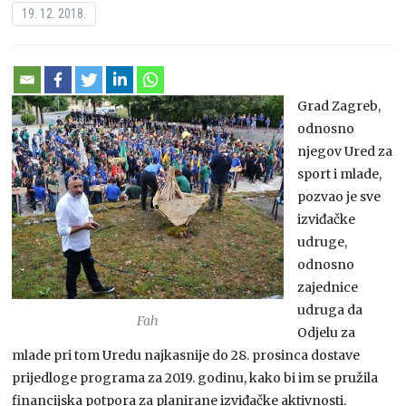
19. 12. 2018.
Grad Zagreb,
odnosno
njegov Ured za
sport i mlade,
pozvao je sve
izviđačke
udruge,
odnosno
zajednice
udruga da
Fah
Odjelu za
mlade pri tom Uredu najkasnije do 28. prosinca dostave
prijedloge programa za 2019. godinu, kako bi im se pružila
financijska potpora za planirane izviđačke aktivnosti.