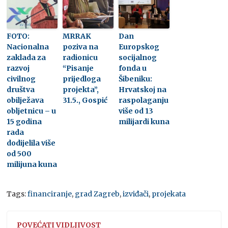
FOTO:
MRRAK
Dan
Nacionalna
poziva na
Europskog
zaklada za
radionicu
socijalnog
razvoj
“Pisanje
fonda u
civilnog
prijedloga
Šibeniku:
društva
projekta”,
Hrvatskoj na
obilježava
31.5., Gospić
raspolaganju
obljetnicu – u
više od 13
15 godina
milijardi kuna
rada
dodijelila više
od 500
milijuna kuna
Tags:
financiranje
,
grad Zagreb
,
izviđači
,
projekata
POVEĆATI VIDLJIVOST