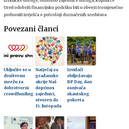
izviđačke udruge, odnosno zajednice udruga, kojima će
Ured odobriti financijsku podršku biti u obvezi tromjesečno
podnositi izvješća o potrošnji doznačenih sredstava
Povezani članci
Uključite se u
Natječaj za
Izviđači
društvenu
građanske
obilježavaju
mrežu za
akcije Naš
BP Day, dan
dobrotvorni
doprinos
osnivača
crowdfunding
zajednici,
skautskog
otvoren do
pokreta
15. listopada