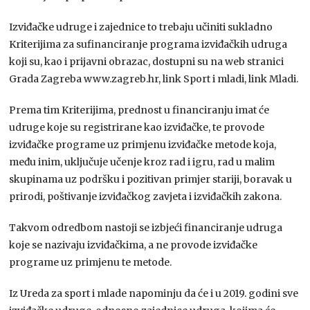
Izviđačke udruge i zajednice to trebaju učiniti sukladno
Kriterijima za sufinanciranje programa izviđačkih udruga
koji su, kao i prijavni obrazac, dostupni su na web stranici
Grada Zagreba www.zagreb.hr, link Sport i mladi, link Mladi.
Prema tim Kriterijima, prednost u financiranju imat će
udruge koje su registrirane kao izviđačke, te provode
izviđačke programe uz primjenu izviđačke metode koja,
među inim, uključuje učenje kroz rad i igru, rad u malim
skupinama uz podršku i pozitivan primjer stariji, boravak u
prirodi, poštivanje izviđačkog zavjeta i izviđačkih zakona.
Takvom odredbom nastoji se izbjeći financiranje udruga
koje se nazivaju izviđačkima, a ne provode izviđačke
programe uz primjenu te metode.
Iz Ureda za sport i mlade napominju da će i u 2019. godini sve