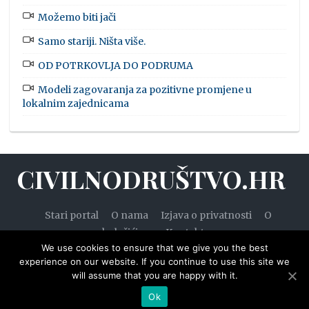
Možemo biti jači
Samo stariji. Ništa više.
OD POTRKOVLJA DO PODRUMA
Modeli zagovaranja za pozitivne promjene u
lokalnim zajednicama
CIVILNODRUŠTVO.HR
Stari portal
O nama
Izjava o privatnosti
O
kolačićima
Kontakt
We use cookies to ensure that we give you the best
experience on our website. If you continue to use this site we
will assume that you are happy with it.
© 2020. — Civilnodruštvo.hr. Sva prava pridržana.
Ok
Designed by
WPZOOM