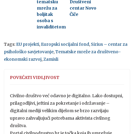
tematsku
Društveni
mrežu za
centar Novo
boljitak
Čiče
osoba s
invaliditetom
Tags:
EU projekti
,
Europski socijalni fond
,
Sirius – centar za
psihološko savjetovanje
,
Tematske mreže za društveno-
ekonomski razvoj
,
Zamisli
POVEĆATI VIDLJIVOST
Civilno društvo već odavno je digitalno. Lako dostupni,
prilagodljivi, jeftini za pokretanje i održavanje –
digitalni mediji velikim dijelom se brzo razvijaju
upravo zahvaljujući potrebama aktivista civilnog
društva.
Portal civilnodrustvo.hr je točka koja ih umrežuje,