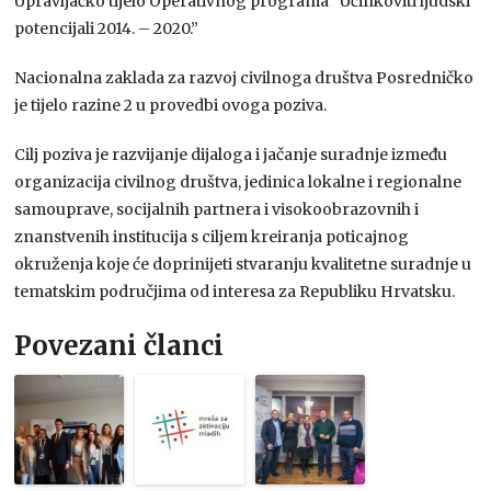
Upravljačko tijelo Operativnog programa “Učinkoviti ljudski
potencijali 2014. – 2020.”
Nacionalna zaklada za razvoj civilnoga društva Posredničko
je tijelo razine 2 u provedbi ovoga poziva.
Cilj poziva je razvijanje dijaloga i jačanje suradnje između
organizacija civilnog društva, jedinica lokalne i regionalne
samouprave, socijalnih partnera i visokoobrazovnih i
znanstvenih institucija s ciljem kreiranja poticajnog
okruženja koje će doprinijeti stvaranju kvalitetne suradnje u
tematskim područjima od interesa za Republiku Hrvatsku.
Povezani članci