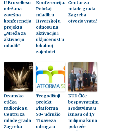
U Bruxellesu
Konferencija:
Centar za
održana
Položaj
mlade grada
završna
mladih u
Zagreba
konferencija
Hrvatskoj u
otvorio vrata!
projekta
odnosu na
,,Mreža za
aktivaciju i
aktivaciju
uključenost u
mladih”
lokalnoj
zajednici
Dramsko –
Trogodišnji
KUD Čiče
etička
projekt
bespovratnim
radionica u
Platforma
sredstvima u
Centru za
50+ udružio
iznosu od 1,7
mlade grada
11 saveza
milijuna kuna
Zagreba
udruga u
pokreće