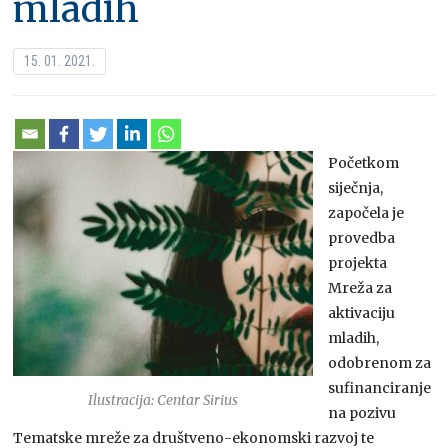
mladih
15. 01. 2021.
Početkom
siječnja,
započela je
provedba
projekta
Mreža za
aktivaciju
mladih,
odobrenom za
sufinanciranje
Ilustracija: Centar Sirius
na pozivu
Tematske mreže za društveno-ekonomski razvoj te