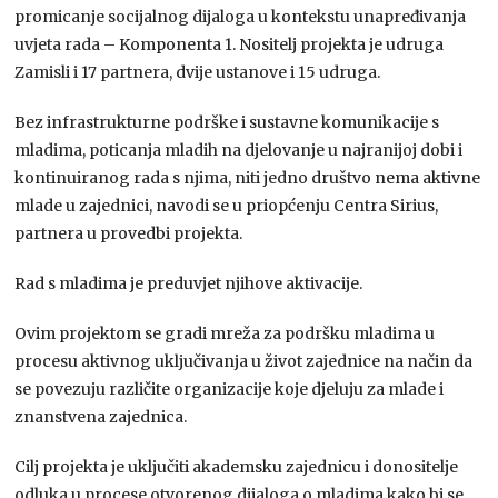
promicanje socijalnog dijaloga u kontekstu unapređivanja
uvjeta rada – Komponenta 1. Nositelj projekta je udruga
Zamisli i 17 partnera, dvije ustanove i 15 udruga.
Bez infrastrukturne podrške i sustavne komunikacije s
mladima, poticanja mladih na djelovanje u najranijoj dobi i
kontinuiranog rada s njima, niti jedno društvo nema aktivne
mlade u zajednici, navodi se u priopćenju Centra Sirius,
partnera u provedbi projekta.
Rad s mladima je preduvjet njihove aktivacije.
Ovim projektom se gradi mreža za podršku mladima u
procesu aktivnog uključivanja u život zajednice na način da
se povezuju različite organizacije koje djeluju za mlade i
znanstvena zajednica.
Cilj projekta je uključiti akademsku zajednicu i donositelje
odluka u procese otvorenog dijaloga o mladima kako bi se