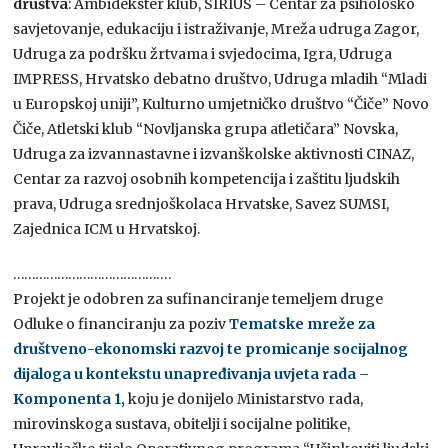
društva
: Ambidekster klub, SIRIUS – Centar za psihološko
savjetovanje, edukaciju i istraživanje, Mreža udruga Zagor,
Udruga za podršku žrtvama i svjedocima, Igra, Udruga
IMPRESS, Hrvatsko debatno društvo, Udruga mladih “Mladi
u Europskoj uniji”, Kulturno umjetničko društvo “Čiče” Novo
Čiče, Atletski klub “Novljanska grupa atletičara” Novska,
Udruga za izvannastavne i izvanškolske aktivnosti CINAZ,
Centar za razvoj osobnih kompetencija i zaštitu ljudskih
prava, Udruga srednjoškolaca Hrvatske, Savez SUMSI,
Zajednica ICM u Hrvatskoj.
…………………………………….
Projekt je odobren za sufinanciranje temeljem druge
Odluke o financiranju za poziv
Tematske mreže za
društveno-ekonomski razvoj te promicanje socijalnog
dijaloga u kontekstu unapređivanja uvjeta rada –
Komponenta 1,
koju je donijelo Ministarstvo rada,
mirovinskoga sustava, obitelji i socijalne politike,