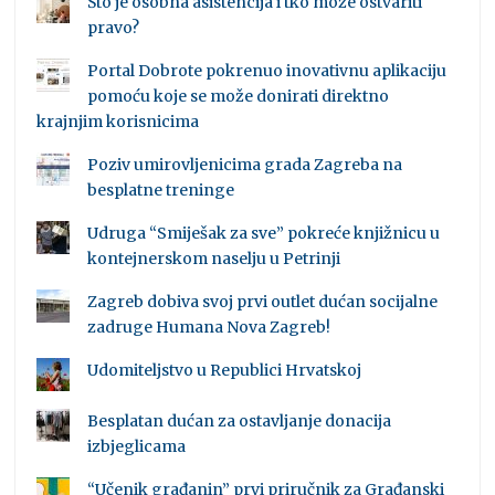
Što je osobna asistencija i tko može ostvariti
pravo?
Portal Dobrote pokrenuo inovativnu aplikaciju
pomoću koje se može donirati direktno
krajnjim korisnicima
Poziv umirovljenicima grada Zagreba na
besplatne treninge
Udruga “Smiješak za sve” pokreće knjižnicu u
kontejnerskom naselju u Petrinji
Zagreb dobiva svoj prvi outlet dućan socijalne
zadruge Humana Nova Zagreb!
Udomiteljstvo u Republici Hrvatskoj
Besplatan dućan za ostavljanje donacija
izbjeglicama
“Učenik građanin” prvi priručnik za Građanski