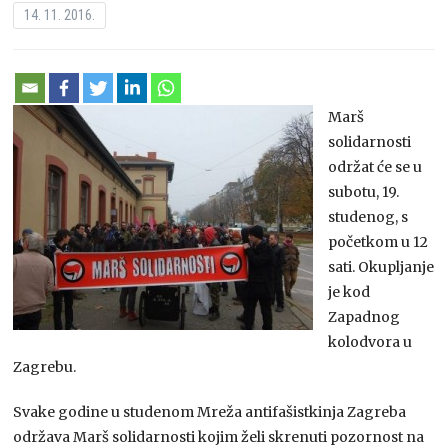
14. 11. 2016.
Marš
solidarnosti
održat će se u
subotu, 19.
studenog, s
početkom u 12
sati. Okupljanje
je kod
Zapadnog
kolodvora u
Zagrebu.
Svake godine u studenom Mreža antifašistkinja Zagreba
održava Marš solidarnosti kojim želi skrenuti pozornost na