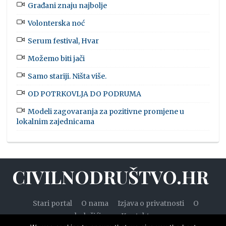
Građani znaju najbolje
Volonterska noć
Serum festival, Hvar
Možemo biti jači
Samo stariji. Ništa više.
OD POTRKOVLJA DO PODRUMA
Modeli zagovaranja za pozitivne promjene u
lokalnim zajednicama
CIVILNODRUŠTVO.HR
Stari portal
O nama
Izjava o privatnosti
O
kolačićima
Kontakt