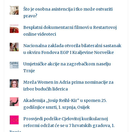
Što je osobna asistencija i tko može ostvariti
pravo?
Besplatni dokumentarni filmovi u Restartovoj
online videoteci
Nacionalna zaklada otvorila bilateralni sastanak
u okviru Fondova EGP I Kraljevine Norveške
Umjetničke akcije na zagrebačkom naselju
Trnje
Mreža Women in Adria prima nominacije za
izbor budućih liderica
Akademija „Josip Reihl-Kir“ u spomen 25.
godišnjice smrti, 1. srpnja, Osijek
Prosvjedi podrške Cjelovitoj kurikularnoj
reformi održat će se u 7 hrvatskih gradova, 1.