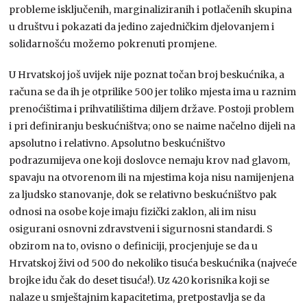
probleme isključenih, marginaliziranih i potlačenih skupina
u društvu i pokazati da jedino zajedničkim djelovanjem i
solidarnošću možemo pokrenuti promjene.
U Hrvatskoj još uvijek nije poznat točan broj beskućnika, a
računa se da ih je otprilike 500 jer toliko mjesta ima u raznim
prenoćištima i prihvatilištima diljem države. Postoji problem
i pri definiranju beskućništva; ono se naime načelno dijeli na
apsolutno i relativno. Apsolutno beskućništvo
podrazumijeva one koji doslovce nemaju krov nad glavom,
spavaju na otvorenom ili na mjestima koja nisu namijenjena
za ljudsko stanovanje, dok se relativno beskućništvo pak
odnosi na osobe koje imaju fizički zaklon, ali im nisu
osigurani osnovni zdravstveni i sigurnosni standardi. S
obzirom na to, ovisno o definiciji, procjenjuje se da u
Hrvatskoj živi od 500 do nekoliko tisuća beskućnika (najveće
brojke idu čak do deset tisuća!). Uz 420 korisnika koji se
nalaze u smještajnim kapacitetima, pretpostavlja se da