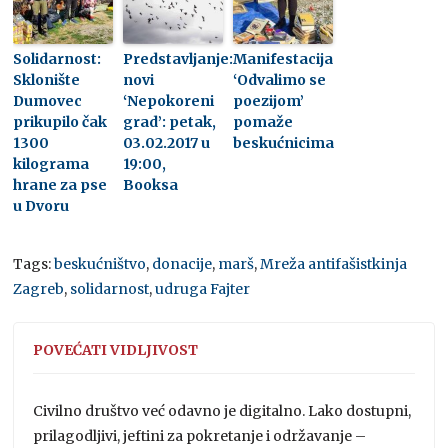
Solidarnost:
Predstavljanje:
Manifestacija
Sklonište
novi
‘Odvalimo se
Dumovec
‘Nepokoreni
poezijom’
prikupilo čak
grad’: petak,
pomaže
1300
03.02.2017 u
beskućnicima
kilograma
19:00,
hrane za pse
Booksa
u Dvoru
Tags:
beskućništvo
,
donacije
,
marš
,
Mreža antifašistkinja
Zagreb
,
solidarnost
,
udruga Fajter
POVEĆATI VIDLJIVOST
Civilno društvo već odavno je digitalno. Lako dostupni,
prilagodljivi, jeftini za pokretanje i održavanje –