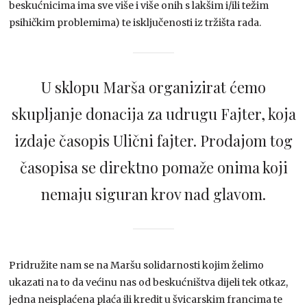
beskućnicima ima sve više i više onih s lakšim i/ili težim
psihičkim problemima) te isključenosti iz tržišta rada.
U sklopu Marša organizirat ćemo
skupljanje donacija za udrugu Fajter, koja
izdaje časopis Ulični fajter. Prodajom tog
časopisa se direktno pomaže onima koji
nemaju siguran krov nad glavom.
Pridružite nam se na Maršu solidarnosti kojim želimo
ukazati na to da većinu nas od beskućništva dijeli tek otkaz,
jedna neisplaćena plaća ili kredit u švicarskim francima te