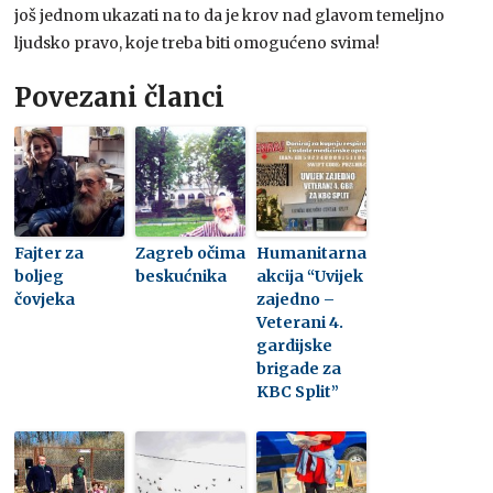
još jednom ukazati na to da je krov nad glavom temeljno
ljudsko pravo, koje treba biti omogućeno svima!
Povezani članci
Fajter za
Zagreb očima
Humanitarna
boljeg
beskućnika
akcija “Uvijek
čovjeka
zajedno –
Veterani 4.
gardijske
brigade za
KBC Split”