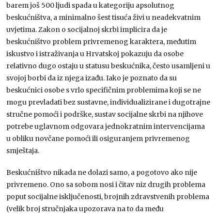
barem još 500 ljudi spada u kategoriju apsolutnog
beskućništva, a minimalno šest tisuća živi u neadekvatnim
uvjetima. Zakon o socijalnoj skrbi implicira da je
beskućništvo problem privremenog karaktera, međutim
iskustvo i istraživanja u Hrvatskoj pokazuju da osobe
relativno dugo ostaju u statusu beskućnika, često usamljeni u
svojoj borbi da iz njega izađu. Iako je poznato da su
beskućnici osobe s vrlo specifičnim problemima koji se ne
mogu prevladati bez sustavne, individualizirane i dugotrajne
stručne pomoći i podrške, sustav socijalne skrbi na njihove
potrebe uglavnom odgovara jednokratnim intervencijama
u obliku novčane pomoći ili osiguranjem privremenog
smještaja.
Beskućništvo nikada ne dolazi samo, a pogotovo ako nije
privremeno. Ono sa sobom nosi i čitav niz drugih problema
poput socijalne isključenosti, brojnih zdravstvenih problema
(velik broj stručnjaka upozorava na to da među