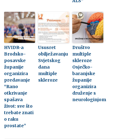
ALS“
HVIDR-a
Ususret
Društvo
Brodsko-
obilježavanju
multiple
posavske
Svjetskog
skleroze
županije
dana
Osječko-
organizira
multiple
baranjske
predavanje
skleroze
županije
“Rano
organizira
otkrivanje
druženje s
spašava
neurologinjom
život: sve što
trebate znati
o raku
prostate”