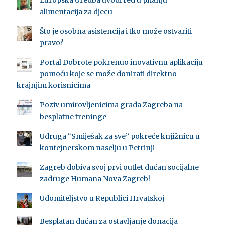
Europska Uredba uvodi red u pitanju
alimentacija za djecu
Što je osobna asistencija i tko može ostvariti
pravo?
Portal Dobrote pokrenuo inovativnu aplikaciju
pomoću koje se može donirati direktno
krajnjim korisnicima
Poziv umirovljenicima grada Zagreba na
besplatne treninge
Udruga “Smiješak za sve” pokreće knjižnicu u
kontejnerskom naselju u Petrinji
Zagreb dobiva svoj prvi outlet dućan socijalne
zadruge Humana Nova Zagreb!
Udomiteljstvo u Republici Hrvatskoj
Besplatan dućan za ostavljanje donacija