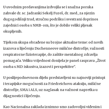
U uvodnim predavanjima izdvojila se i snažna poruka
zahvale dr. sc. Jadranki Sekelj Fureš, dr. med., za njezin
dugogodišnji trud, stručnu podršku i svestrani doprinos
zajednici osoba s NMB-om, što je dobilo veliki pljesak
okupljenih.
Tijekom skupa obrađene su brojne aktualne teme: od novih
izazova u liječenju Duchenneove mišićne distrofije, važnosti
respiratorne fizioterapije, do zaštite mentalnog zdravlja
pomagača. Veliku vrijednost donijela je panel rasprava „Život
osoba s MD: iskustva, izazovi i perspektive“.
U poslijepodnevnom dijelu predstavljeni su najnoviji pristupi
i terapijske mogućnosti za Friedreichovu ataksiju, mišićne
distrofije, SMA i ALS, uz naglasak na važnost napretka u
dijagnostici i liječenju.
Kao Nacionalna zaklada iznimno smo zadovoljni viđenim i