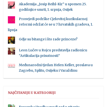
Akademija „Josip Reihl-Kir“ u spomen 25.
godišnjice smrti, 1. srpnja, Osijek
Prosvjedi podrške Cjelovitoj kurikularnoj
reformi održat će se u 7 hrvatskih gradova, 1.
lipnja
Gdje su bitange i što rade princeze?
Leon Lučev u Rojcu predstavlja radionicu
“Artikulacija prisutnosti”
Međunarodni tjedan Helen Keller, proslava u
Zagrebu, Splitu, Osijeku i Varaždinu
NAJČITANIJE U KATEGORIJI