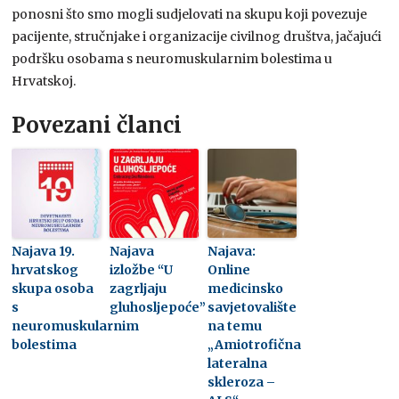
ponosni što smo mogli sudjelovati na skupu koji povezuje
pacijente, stručnjake i organizacije civilnog društva, jačajući
podršku osobama s neuromuskularnim bolestima u
Hrvatskoj.
Povezani članci
Najava 19.
Najava
Najava:
hrvatskog
izložbe “U
Online
skupa osoba
zagrljaju
medicinsko
s
gluhosljepoće”
savjetovalište
neuromuskularnim
na temu
bolestima
„Amiotrofična
lateralna
skleroza –