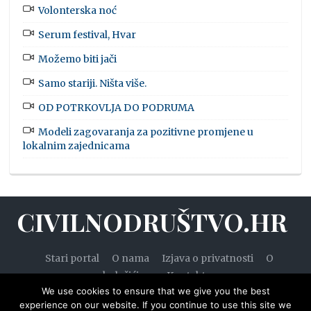
Volonterska noć
Serum festival, Hvar
Možemo biti jači
Samo stariji. Ništa više.
OD POTRKOVLJA DO PODRUMA
Modeli zagovaranja za pozitivne promjene u
lokalnim zajednicama
CIVILNODRUŠTVO.HR
Stari portal
O nama
Izjava o privatnosti
O
kolačićima
Kontakt
We use cookies to ensure that we give you the best
experience on our website. If you continue to use this site we